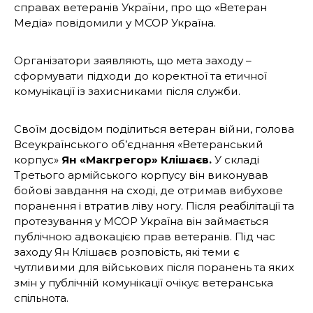
справах ветеранів України, про що «Ветеран
Медіа» повідомили у MCOP Україна.
Організатори заявляють, що мета заходу –
сформувати підходи до коректної та етичної
комунікації із захисниками після служби.
Своїм досвідом поділиться ветеран війни, голова
Всеукраїнського об’єднання «Ветеранський
корпус»
Ян «Макгрегор» Клішаєв.
У складі
Третього армійського корпусу він виконував
бойові завдання на сході, де отримав вибухове
поранення і втратив ліву ногу. Після реабілітації та
протезування у MCOP Україна він займається
публічною адвокацією прав ветеранів. Під час
заходу Ян Клішаєв розповість, які теми є
чутливими для військових після поранень та яких
змін у публічній комунікації очікує ветеранська
спільнота.