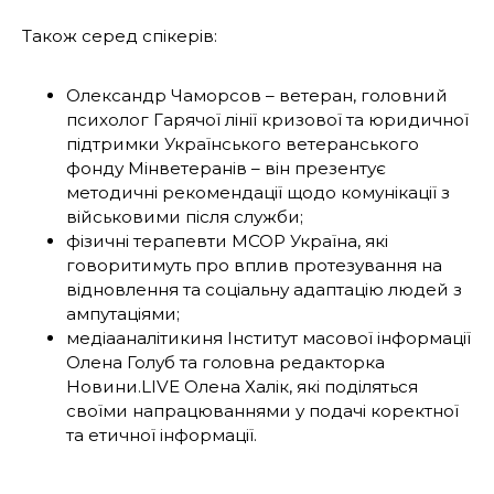
Також серед спікерів:
Олександр Чаморсов – ветеран, головний
психолог Гарячої лінії кризової та юридичної
підтримки Українського ветеранського
фонду Мінветеранів – він презентує
методичні рекомендації щодо комунікації з
військовими після служби;
фізичні терапевти MCOP Україна, які
говоритимуть про вплив протезування на
відновлення та соціальну адаптацію людей з
ампутаціями;
медіааналітикиня Інститут масової інформації
Олена Голуб та головна редакторка
Новини.LIVE Олена Халік, які поділяться
своїми напрацюваннями у подачі коректної
та етичної інформації.