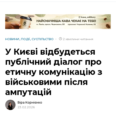
2 хвилини читання
НОВИНИ
ПОДІЇ
СУСПІЛЬСТВО
У Києві відбудеться
публічний діалог про
етичну комунікацію з
військовими після
ампутацій
Віра Корнієнко
23.02.2026