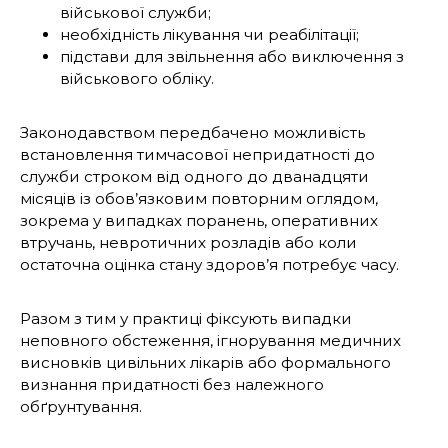
військової служби;
необхідність лікування чи реабілітації;
підстави для звільнення або виключення з
військового обліку.
Законодавством передбачено можливість
встановлення тимчасової непридатності до
служби строком від одного до дванадцяти
місяців із обов’язковим повторним оглядом,
зокрема у випадках поранень, оперативних
втручань, невротичних розладів або коли
остаточна оцінка стану здоров’я потребує часу.
Разом з тим у практиці фіксують випадки
неповного обстеження, ігнорування медичних
висновків цивільних лікарів або формального
визнання придатності без належного
обґрунтування.