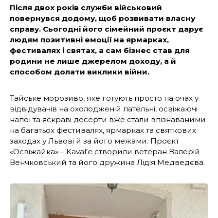
Після двох років служби військовий
повернувся додому, щоб розвивати власну
справу. Сьогодні його сімейний проєкт дарує
людям позитивні емоції на ярмарках,
фестивалях і святах, а сам бізнес став для
родини не лише джерелом доходу, а й
способом долати виклики війни.
Тайське морозиво, яке готують просто на очах у
відвідувачів на охолодженій пательні, освіжаючі
напої та яскраві десерти вже стали впізнаваними
на багатьох фестивалях, ярмарках та святкових
заходах у Львові й за його межами. Проєкт
«Освіжайка» – Kaval’e створили ветеран Валерій
Венчковський та його дружина Лідія Медведєва.