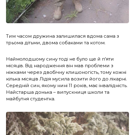
Тим часом дружина залишилася вдома сама з
трьома дітьми, двома собаками та котом.
Наймолодшому сину тоді не було ще й п’яти
місяців. Від народження він мав проблеми з
ніжками через двобічну клишоногість, тому кожні
кілька місяців Лідія мусила возити його до лікарні.
Середній син, якому нині 11 років, має інвалідність.
Найстарша донька – випускниця школи та
майбутня студентка.