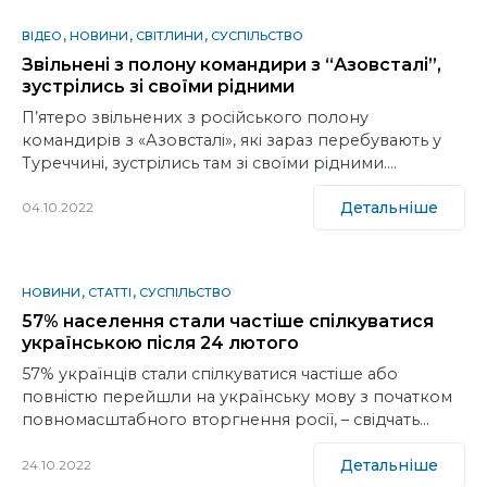
ВІДЕО
НОВИНИ
СВІТЛИНИ
СУСПІЛЬСТВО
Звільнені з полону командири з “Азовсталі”,
зустрілись зі своїми рідними
П’ятеро звільнених з російського полону
командирів з «Азовсталі», які зараз перебувають у
Туреччині, зустрілись там зі своїми рідними.…
Детальніше
04.10.2022
НОВИНИ
СТАТТІ
СУСПІЛЬСТВО
57% населення стали частіше спілкуватися
українською після 24 лютого
57% українців стали спілкуватися частіше або
повністю перейшли на українську мову з початком
повномасштабного вторгнення росії, – свідчать…
Детальніше
24.10.2022