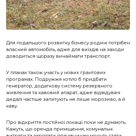
Для подальшого розвитку бізнесу родині потрібен
власний автомобіль, адже для виїздів на заходи
доводиться щоразу винаймати транспорт.
У планах також участь у нових грантових
програмах. Подружжя хотіло б придбати
генератор, додаткову систему резервного
живлення та кавовий апарат, адже відвідувачі
дедалі частіше запитують не лише морозиво, а й
каву.
Про відкриття постійної локації поки не думають.
Кажуть, що оренда приміщення, комунальні
витрати та зарплати працівникам можуть стати