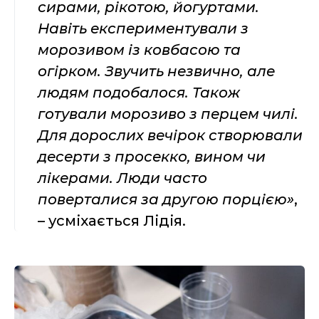
сирами, рікотою, йогуртами.
Навіть експериментували з
морозивом із ковбасою та
огірком. Звучить незвично, але
людям подобалося. Також
готували морозиво з перцем чилі.
Для дорослих вечірок створювали
десерти з просекко, вином чи
лікерами. Люди часто
поверталися за другою порцією»
,
– усміхається Лідія.