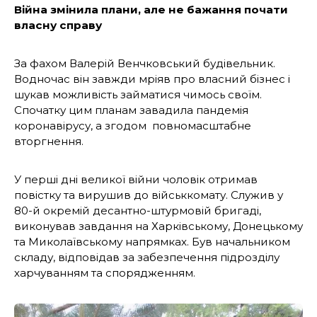
Війна змінила плани, але не бажання почати
власну справу
За фахом Валерій Венчковський будівельник.
Водночас він завжди мріяв про власний бізнес і
шукав можливість займатися чимось своїм.
Спочатку цим планам завадила пандемія
коронавірусу, а згодом повномасштабне
вторгнення.
У перші дні великої війни чоловік отримав
повістку та вирушив до військкомату. Служив у
80-й окремій десантно-штурмовій бригаді,
виконував завдання на Харківському, Донецькому
та Миколаївському напрямках. Був начальником
складу, відповідав за забезпечення підрозділу
харчуванням та спорядженням.