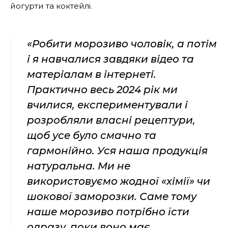
йогурти та коктейлі.
«Робити морозиво чоловік, а потім
і я навчалися завдяки відео та
матеріалам в інтернеті.
Практично весь 2024 рік ми
вчилися, експериментували і
розробляли власні рецептури,
щоб усе було смачно та
гармонійно. Уся наша продукція
натуральна. Ми не
використовуємо жодної «хімії» чи
шокової заморозки. Саме тому
наше морозиво потрібно їсти
одразу, поки воно має