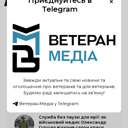
Приєднуйтесь в
×
Ветеранська справа
Telegram
Ветерани з інвалідністю можуть
отримати компенсацію на
облаштування робочого місця
Ветерани та їхні родини на
Львівщині можуть отримати
додаткові гранти до 300 тисяч
Завжди актуальні та свіжі новини та
гривень
оголошення про ветеранів та для ветеранів.
Будемо раді залишатись на зв’язку!
Ветеран.Медіа у Telegram
Служба без паузи для мрії: як
військовий медик Олександр
Гуршал відкрив салон краси