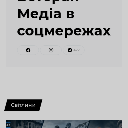
Медіа в
соцмережах
422
Світлини