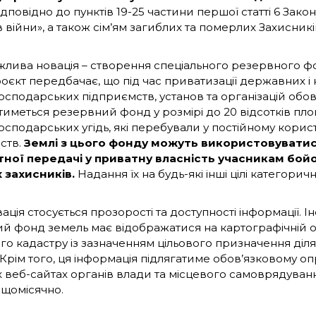
дповідно до пунктів 19-25 частини першої статті 6 Закон
 війни», а також сім’ям загиблих та померлих Захисникі
жлива новація – створення спеціального резервного ф
оєкт передбачає, що під час приватизації державних і
господарських підприємств, установ та організацій обо
иметься резервний фонд у розмірі до 20 відсотків площ
осподарських угідь, які перебували у постійному корис
ств.
Землі з цього фонду можуть використовувати
ної передачі у приватну власність учасникам бойов
 захисників.
Надання їх на будь-які інші цілі категорич
ація стосується прозорості та доступності інформації. 
й фонд земель має відображатися на картографічній 
о кадастру із зазначенням цільового призначення ділян
. Крім того, ця інформація підлягатиме обов’язковому
х веб-сайтах органів влади та місцевого самоврядува
 щомісячно.