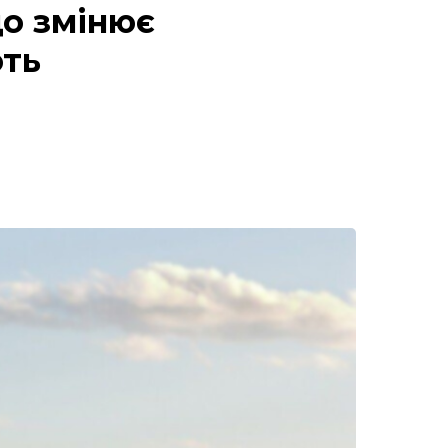
що змінює
ють