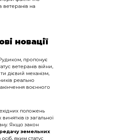
в ветеранів на
ві новації
Рудиком, пропонує
атус ветеранів війни,
ити дієвий механізм,
ників реально
закінчення воєнного
рехідних положень
инятків із загальної
ану. Якщо закон
редачу земельних
 осіб, яким статус