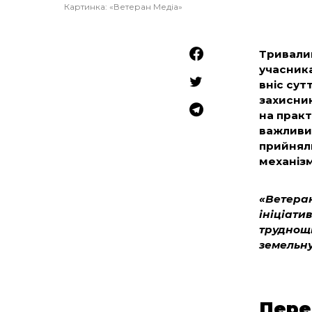
Картинка: «Ветеран Медіа»
Тривали
учасник
вніс сут
захисни
на практ
важливий
прийнял
механізм
«Ветеран
ініціати
труднощі
земельну
Пере