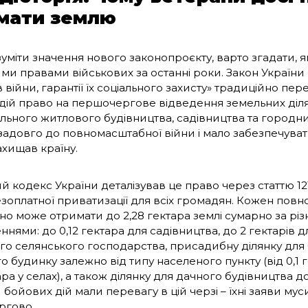
мати землю
міти значення нового законопроєкту, варто згадати, як
ми правами військових за останні роки. Закон України 
 війни, гарантії їх соціального захисту» традиційно пе
дій право на першочергове відведення земельних діл
ального житлового будівництва, садівництва та городн
 задовго до повномасштабної війни і мало забезпечуват
захищав країну.
й кодекс України деталізував це право через статтю 12
зоплатної приватизації для всіх громадян. Кожен повно
но може отримати до 2,28 гектара землі сумарно за рі
нями: до 0,12 гектара для садівництва, до 2 гектарів 
го селянського господарства, присадибну ділянку для
 будинку залежно від типу населеного пункту (від 0,1 г
ара у селах), а також ділянку для дачного будівництва до
бойових дій мали перевагу в цій черзі – їхні заяви му
ргово.