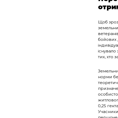
отри
Щоб зрозу
земельни
ветеранів
бойових 
індивіду
існувало
тих, хто 
Земельни
норми бе
теоретич
призначен
особисто
житлового
0,25 гект
Учасники 
першоче