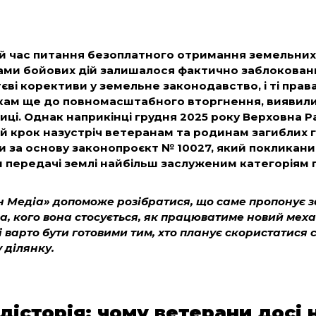
й час питання безоплатного отримання земельних
ами бойових дій залишалося фактично заблокован
тєві корективи у земельне законодавство, і ті прав
кам ще до повномасштабного вторгнення, виявил
иці. Однак наприкінці грудня 2025 року Верховна 
 крок назустріч ветеранам та родинам загиблих г
и за основу законопроєкт № 10027, який покликан
 передачі землі найбільш заслуженим категоріям 
 Медіа» допоможе розібратися, що саме пропонує 
ва, кого вона стосується, як працюватиме новий механ
 варто бути готовими тим, хто планує скористатися 
 ділянку.
дісторія: чому ветерани досі 