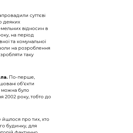
апровадили суттєві
о деяких
емельних відносин в
оку, на період
ної та комунальної
зволи на розроблення
озробляти таку
ла.
По-перше,
шовані об’єкти
, можна було
ня 2002 року, тобто до
 йшлося про тих, хто
го будинку, для
аторій фактично