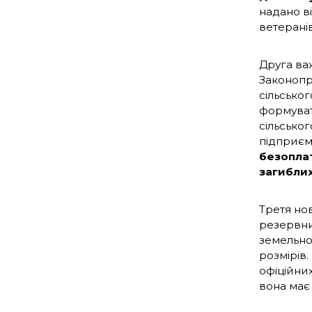
надано ві
ветеранів
Друга ва
Законопр
сільсько
формуват
сільськог
підприєм
безоплат
загиблих
Третя нов
резервни
земельног
розмірів
офіційни
вона має