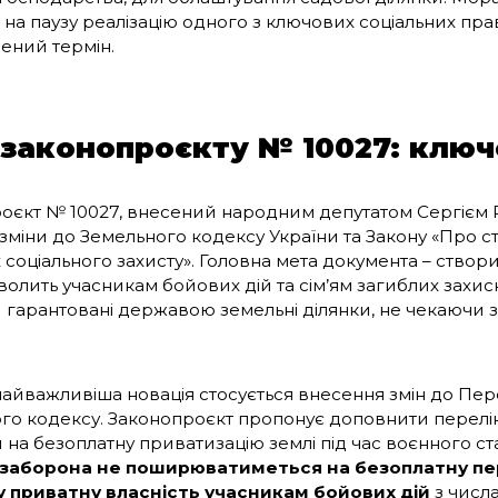
 на паузу реалізацію одного з ключових соціальних пра
ений термін.
 законопроєкту № 10027: ключо
оєкт № 10027, внесений народним депутатом Сергієм 
зміни до Земельного кодексу України та Закону «Про ст
їх соціального захисту». Головна мета документа – створ
волить учасникам бойових дій та сім’ям загиблих захис
 гарантовані державою земельні ділянки, не чекаючи 
найважливіша новація стосується внесення змін до Пе
го кодексу. Законопроєкт пропонує доповнити перелік в
 на безоплатну приватизацію землі під час воєнного ст
заборона
не поширюватиметься на безоплатну пе
у приватну власність учасникам бойових дій
з числа