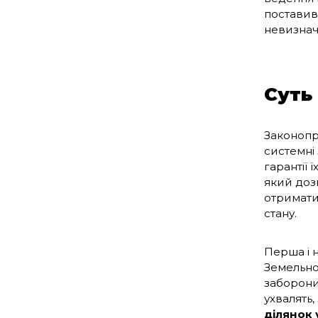
поставив
невизнач
Суть
Законопр
системні 
гарантії 
який доз
отримати
стану.
Перша і 
Земельно
заборони
ухвалять,
ділянок 