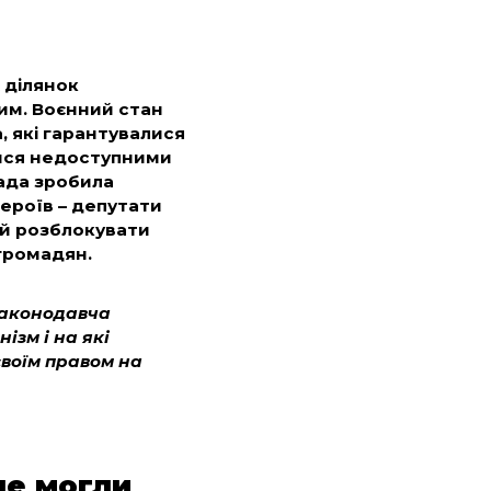
 ділянок
им. Воєнний стан
а, які гарантувалися
ися недоступними
Рада зробила
ероїв – депутати
ий розблокувати
громадян.
законодавча
ізм і на які
своїм правом на
не могли