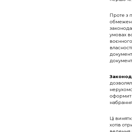
Проте з 
обмеженн
законода
умовах во
воєнного
власност
документа
документ
Законод
дозволял
нерухомос
оформити 
набрання
Ці винятк
хотів отр
ведення 