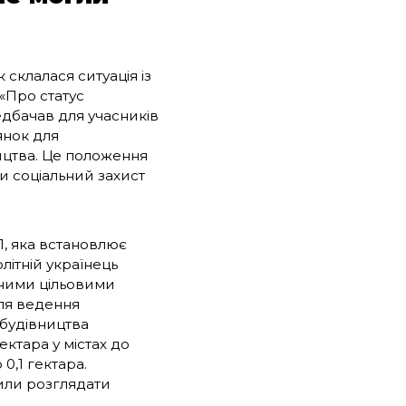
 склалася ситуація із
«Про статус
редбачав для учасників
янок для
ицтва. Це положення
и соціальний захист
1, яка встановлює
літній українець
зними цільовими
для ведення
 будівництва
ектара у містах до
 0,1 гектара.
сили розглядати