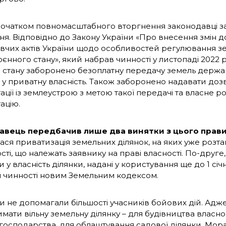
початком повномасштабного вторгнення законодавці з
я. Відповідно до Закону України «Про внесення змін д
вчих актів України щодо особливостей регулювання з
єнного стану», який набрав чинності у листопаді 2022 р
 стану заборонено безоплатну передачу земель держав
і у приватну власність. Також заборонено надавати до
ції із землеустрою з метою такої передачі та власне р
ацію.
авець передбачив лише два винятки з цього прави
ася приватизація земельних ділянок, на яких уже розта
ті, що належать заявнику на праві власності. По-друге
у власність ділянки, надані у користування ще до 1 січ
 чинності новим Земельним кодексом.
и не допомагали більшості учасників бойових дій. Адже
имати вільну земельну ділянку – для будівництва власно
господарства, для облаштування садової ділянки. Мор