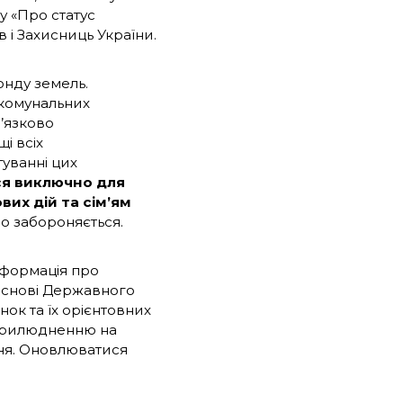
у «Про статус
в і Захисниць України.
онду земель.
 комунальних
в’язково
і всіх
туванні цих
ся виключно для
их дій та сім’ям
но забороняється.
Інформація про
основі Державного
ок та їх орієнтовних
 оприлюдненню на
ння. Оновлюватися