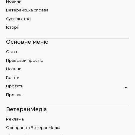
Новини
Ветеранська справа
Суспільство
Історії
Основне меню
Статті
Правовий простір
Новини
Гранти
Проєкти
Про нас
ВетеранМедіа
Реклама
Співпраця з ВетеранМедіа