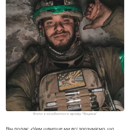
Фото з особистого архіву “Віцика”
Він додає:
«Чим швидше ми всі зрозуміємо, що