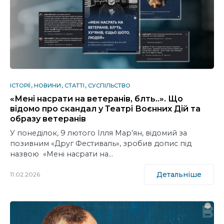
ІСТОРІЇ
НОВИНИ
СТАТТІ
СУСПІЛЬСТВО
«Мені насрати на ветеранів, блть..». Що
відомо про скандал у Театрі Воєнних Дій та
образу ветеранів
У понеділок, 9 лютого Ілля Мар’ян, відомий за
позивним «Друг Фестиваль», зробив допис під
назвою «Мені насрати на…
Детальніше
11.02.2026