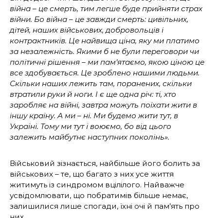
війна – це смерть, тим легше буде прийняти страх
війни. Бо війна – це завжди смерть: цивільних,
дітей, наших військових, добровольців і
контрактників. Це найвища ціна, яку ми платимо
за незалежність. Якими б не були переговори чи
політичні рішення – ми пам’ятаємо, якою ціною це
все здобувається. Це зроблено нашими людьми.
Скільки наших лежить там, поранених, скільки
втратили руки й ноги. І є ще одна річ: ті, хто
заробляє на війні, завтра можуть поїхати жити в
іншу країну. А ми – ні. Ми будемо жити тут, в
Україні. Тому ми тут і воюємо, бо від цього
залежить майбутнє наступних поколінь».
Військовий зізнається, найбільше його болить за
військових – те, що багато з них усе життя
житимуть із синдромом вцілілого. Найважче
усвідомлювати, що побратимів більше немає,
залишилися лише спогади, їхні очі й пам’ять про
них.