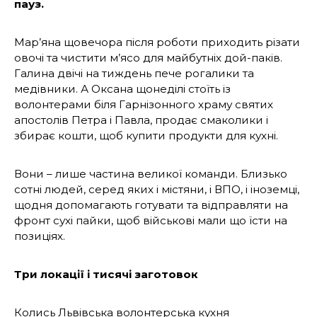
пауз.
Мар’яна щовечора після роботи приходить різати
овочі та чистити м’ясо для майбутніх дой-паків.
Галина двічі на тиждень пече рогалики та
медівники. А Оксана щонеділі стоїть із
волонтерами біля Гарнізонного храму святих
апостолів Петра і Павла, продає смаколики і
збирає кошти, щоб купити продукти для кухні.
Вони – лише частина великої команди. Близько
сотні людей, серед яких і містяни, і ВПО, і іноземці,
щодня допомагають готувати та відправляти на
фронт сухі пайки, щоб військові мали що їсти на
позиціях.
Три локації і тисячі заготовок
Колись Львівська волонтерська кухня