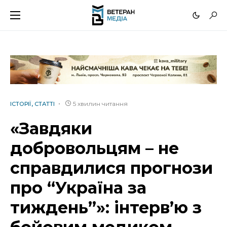
5 хвилин читання
ІСТОРІЇ
СТАТТІ
«Завдяки
добровольцям – не
справдилися прогнози
про “Україна за
тиждень”»: інтерв’ю з