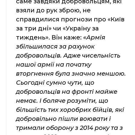
саме завдяки добровольцям, які
взяли до рук зброю, не
справдилися прогнози про «Київ
за три дні» чи «Україну за
тиждень». Він каже:
«Армія
збільшилася за рахунок
добровольців. Адже чисельність
нашої армії на початку
вторгнення була значно меншою.
Сьогодні сумно чути, що
добровольців на фронті майже
немає. І боляче розуміти, що
більшість тих хоробрих бійців, які
добровільно пішли воювати і
тримали оборону з 2014 року та з