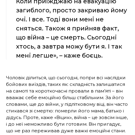
Коли приїжджаю на евакуацію
загиблого, просто закриваю йому
очі. І все. Тоді вони мені не
сняться. Також я прийняв факт,
що війна – це смерть. Сьогодні
хтось, а завтра можу бути я. І так
мені легше», – каже боєць.
Чоловік ділиться, що сьогодні, попри всі наслідки
бойових виїздів, таких як: складність залишатися
на самоті та короткочасні провали в пам’яті – він
вважає себе емоційно більш стабільним. За його
словами, ще до війни, у підлітковому віці, він часто
стикався зі смертю: померли його мама, батько і
дідусь. Проте, каже «Віцик», війна – це зовсім інше,
і до неї неможливо бути готовим. Він пригадує,
що не раз переживав дуже важкі емоційні стани.