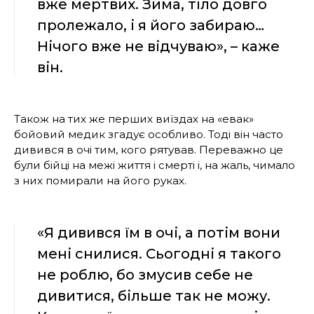
вже мертвих. Зима, тіло довго
пролежало, і я його забираю…
Нічого вже не відчуваю», – каже
він.
Також на тих же перших виїздах на «евак»
бойовий медик згадує особливо. Тоді він часто
дивився в очі тим, кого рятував. Переважно це
були бійці на межі життя і смерті і, на жаль, чимало
з них помирали на його руках.
«Я дивився їм в очі, а потім вони
мені снилися. Сьогодні я такого
не роблю, бо змусив себе не
дивитися, більше так не можу.