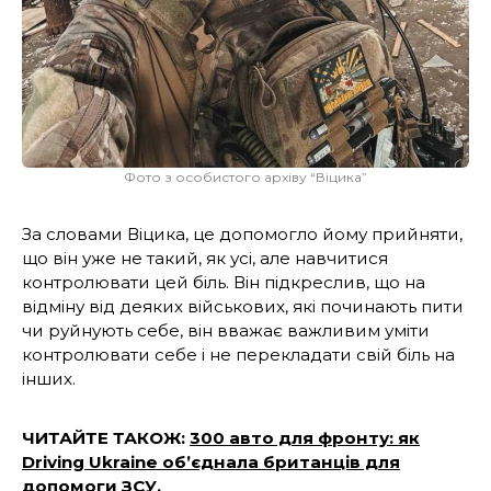
Фото з особистого архіву “Віцика”
За словами Віцика, це допомогло йому прийняти,
що він уже не такий, як усі, але навчитися
контролювати цей біль. Він підкреслив, що на
відміну від деяких військових, які починають пити
чи руйнують себе, він вважає важливим уміти
контролювати себе і не перекладати свій біль на
інших.
ЧИТАЙТЕ ТАКОЖ:
300 авто для фронту: як
Driving Ukraine об’єднала британців для
допомоги ЗСУ.