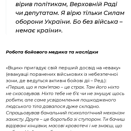
вірив політикам, Верховній Раді
чи депутатам. Я вірю тільки Силам
оборони України. Бо без війська –
немає країни».
Робота бойового медика та наслідки
«Віцик» пригадує свій перший досвід на «еваку»
(евакуації поранених військових із небезпечної
зони, де ведуться активні бойові дії – Ред.):
«Перше, що я пам’ятаю – це страх. Там його ніхто
не скасовував. Ніхто тебе не б’є чи не змушує щось
робити, але саме усвідомлення пошкодженого
людського тіла давалося дуже складно.
Спрацьовував банальний психологічний механізм
захисту. Друге – це боротьба зі ступором. Ти бачиш
відірвані кінцівки, масові кровотечі і не знаєш, що