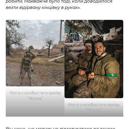
робити. Найважче було тоді, коли доводилося
везти відірвану кінцівку в руках».
Фото з особистого архіву
“Віцика”
Фото з особистого архіву
“Віцика”
Він каже, що морально підготуватися до такого