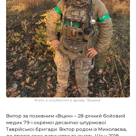
Фото з особистого архіву “Віцика”
Віктор за позивним «Віцик» – 28-річний бойовий
медик 79-ї окремої десантно-штурмової
Таврійської бригади. Віктор родом із Миколаєва,
де провів своє дитинство та юність. Ще у 2018