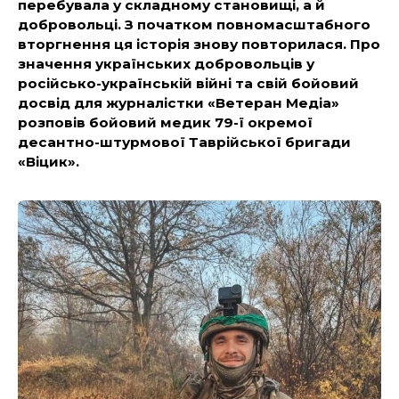
перебувала у складному становищі, а й
добровольці. З початком повномасштабного
вторгнення ця історія знову повторилася. Про
значення українських добровольців у
російсько-українській війні та свій бойовий
досвід для журналістки «Ветеран Медіа»
розповів бойовий медик 79-ї окремої
десантно-штурмової Таврійської бригади
«Віцик».