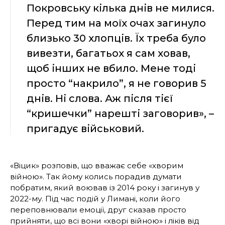
Покровську кілька днів не милися.
Перед тим на моїх очах загинуло
близько 30 хлопців. Їх треба було
вивезти, багатьох я сам ховав,
щоб інших не вбило. Мене тоді
просто “накрило”, я не говорив 5
днів. Ні слова. Аж після тієї
“кришечки” нарешті заговорив», –
пригадує військовий.
«Віцик» розповів, що вважає себе «хворим
війною». Так йому колись порадив думати
побратим, який воював із 2014 року і загинув у
2022-му. Під час подій у Лимані, коли його
переповнювали емоції, друг сказав просто
прийняти, що всі вони «хворі війною» і ліків від