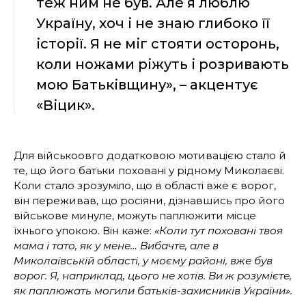
теж ним не був. Але я люблю
Україну, хоч і не знаю глибоко її
історії. Я не міг стояти осторонь,
коли ножами ріжуть і розривають
мою Батьківщину», – акцентує
«Віцик».
Для військоовго додатковою мотивацією стало й
те, що його батьки поховані у рідному Миколаєві.
Коли стало зрозуміло, що в області вже є ворог,
він переживав, що росіяни, дізнавшись про його
військове минуле, можуть паплюжити місце
їхнього упокою. Він каже:
«Коли тут поховані твоя
мама і тато, як у мене… Вибачте, але в
Миколаївській області, у моєму районі, вже був
ворог. Я, наприклад, цього не хотів. Ви ж розумієте,
як паплюжать могили батьків-захисників України».