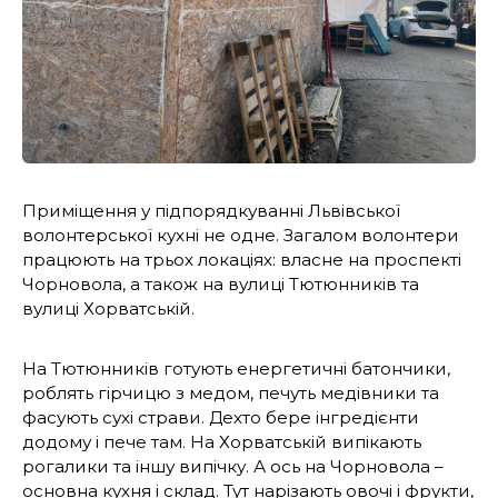
Приміщення у підпорядкуванні Львівської
волонтерської кухні не одне. Загалом волонтери
працюють на трьох локаціях: власне на проспекті
Чорновола, а також на вулиці Тютюнників та
вулиці Хорватській.
На Тютюнників готують енергетичні батончики,
роблять гірчицю з медом, печуть медівники та
фасують сухі страви. Дехто бере інгредієнти
додому і пече там. На Хорватській випікають
рогалики та іншу випічку. А ось на Чорновола –
основна кухня і склад. Тут нарізають овочі і фрукти,