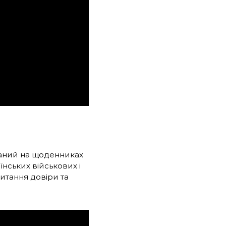
ваний на щоденниках
аїнських військових і
питання довіри та