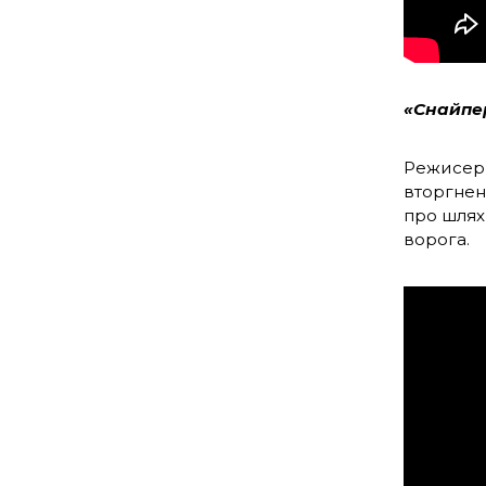
«Снайпер
Режисер 
вторгнен
про шлях
ворога.