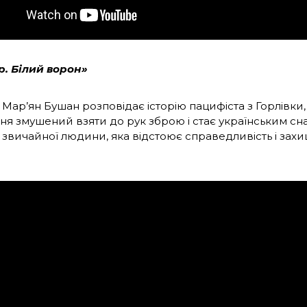
. Білий ворон»
Мар’ян Бушан розповідає історію пацифіста з Горлівки,
ня змушений взяти до рук зброю і стає українським сн
 звичайної людини, яка відстоює справедливість і зах