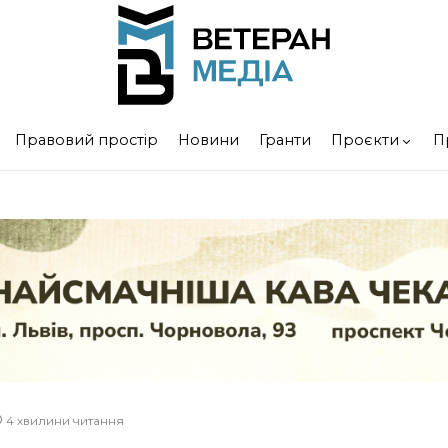
Правовий простір
Новини
Гранти
Проєкти
П
4 хвилини читання