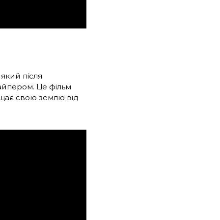
 який після
айпером. Це фільм
ищає свою землю від