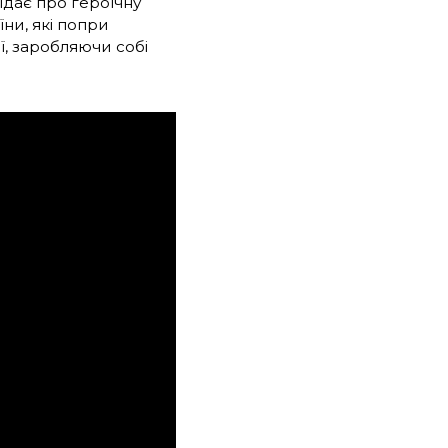
ідає про героїчну
ни, які попри
ї, заробляючи собі