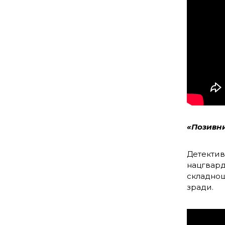
«Позивн
Детектив
нацгварді
складнощі
зради.