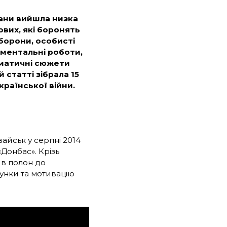
крани вийшла низка
ових, які боронять
оборони, особисті
ументальні роботи,
раматичні сюжети
статті зібрала 15
української війни.
айськ у серпні 2014
Донбас». Крізь
 в полон до
сунки та мотивацію