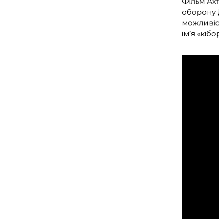
Фільм Ах
оборону Д
можливіс
ім’я «кібо