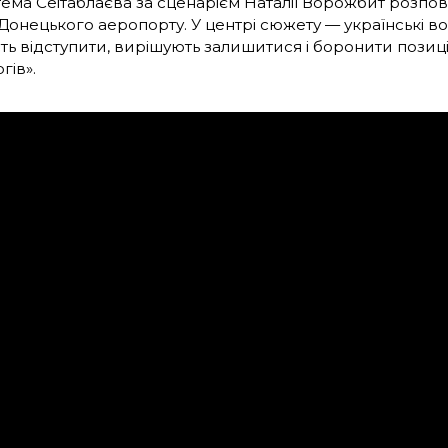
тема Сеітаблаєва за сценарієм Наталії Ворожбит розпов
онецького аеропорту. У центрі сюжету — українські вої
ть відступити, вирішують залишитися і боронити позиці
ргів».