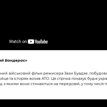
ий Бандерас»
ний військовий фільм режисера Зази Буадзе, побудо
йця та історіях воїнів АТО. Ця стрічка показує будні укр
, з якими вони стикаються на передовій, у тому числі 