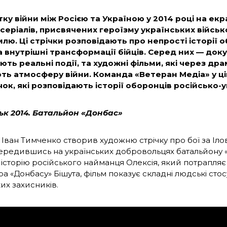
тку війни між Росією та Україною у 2014 році на е
і серіалів, присвячених героїзму українських військ
лю. Ці стрічки розповідають про непрості історії 
 внутрішні трансформації бійців. Серед них — док
ють реальні події, та художні фільми, які через д
ь атмосферу війни. Команда «Ветеран Медіа» у цій 
чок, які розповідають історії оборонців російсько-
ьк 2014. Батальйон «Донбас»
Іван Тимченко створив художню стрічку про бої за Ілов
середившись на українських добровольцях батальйону «
 історію російського найманця Олексія, який потрапляє
а «Донбасу» Бішута, фільм показує складні людські сто
их захисників.