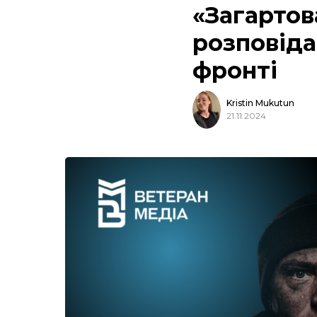
«Загартова
розповіда
фронті
Kristin Mukutun
21.11.2024