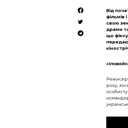
Від поча
фільмів 
свою зем
драми та
що фіксу
передают
кінострі
«Іловайс
Режисер 
року, зо
особисту
командир
українськ