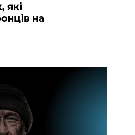
, які
онців на