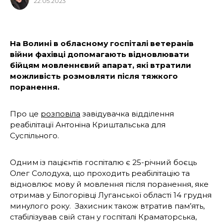
22.05.2023
На Волині в обласному госпіталі ветеранів
війни фахівці допомагають відновлювати
бійцям мовленнєвий апарат, які втратили
можливість розмовляти після тяжкого
поранення.
Про це
розповіла
завідувачка відділення
реабілітації Антоніна Криштальська для
Суспільного.
Одним із пацієнтів госпіталю є 25-річний боєць
Олег Солодуха, що проходить реабілітацію та
відновлює мову й мовлення після поранення, яке
отримав у Білогорівці Луганської області 14 грудня
минулого року. Захисник також втратив пам’ять,
стабілізував свій стан у госпіталі Краматорська,