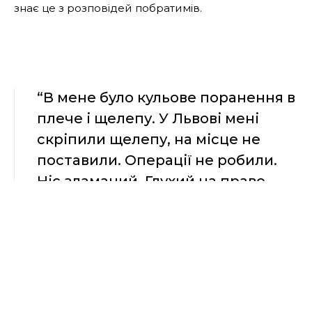
знає це з розповідей побратимів.
“В мене було кульове поранення в
плече і щелепу. У Львові мені
скріпили щелепу, на місце не
поставили. Операції не робили.
Ніс зламаний. Глухий на праве
вухо”, – розповідає Олег.
На стаціонар Волинського госпіталю потрапив по
медичній евакуації з обласної лікарні, оскільки був
у тяжкому стані.