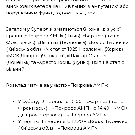
військових ветеранів і цивільних із ампутацією або
порушенням функції однієї з кінцівок.
Загалом у Суперлізі змагаються 8 команд з усієї
країни: «Покрова АМП» (Львів), «Бартка» (Івано-
Франківськ), «Вікінги» (Тернопіль), «Колос Буревій»
(Київська обл.), «Металіст 1925 Незламні» (Харків),
«МСК Дніпро» (Черкаси), «Шахтар Сталеві»
(Донецьк) та «Хрестоносці» (Луцьк). Вхід на стадіон
вільний.
Розклад матчів за участю «Покрова АМП»:
У суботу, 13 червня, o 10:00 – «Бартка» (Івано-
Франківськ) – «Покрова АМП», o 14:40 – «МСК
Дніпро» (Черкаси) – «Покрова АМП».
У неділю, 14 червня, o 12:20 – «Колос Буревій»
(Київська обл.) – «Покрова АМП»