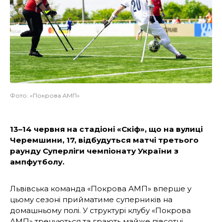
Фото: «Покрова АМП»
13–14 червня на стадіоні «Скіф», що на вулиці
Черемшини, 17, відбудуться матчі третього
раунду Суперліги чемпіонату України з
ампфутболу.
Львівська команда «Покрова АМП» вперше у
цьому сезоні прийматиме суперників на
домашньому полі. У структурі клубу «Покрова
АМП» тренуються та грають майже півсотні