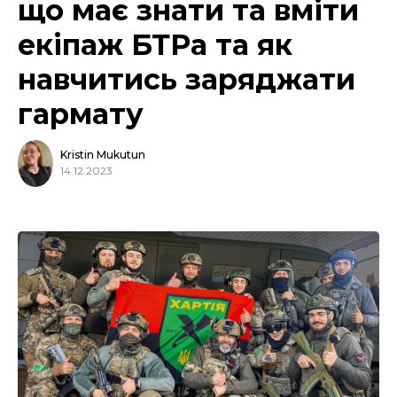
що має знати та вміти
екіпаж БТРа та як
навчитись заряджати
гармату
Kristin Mukutun
14.12.2023