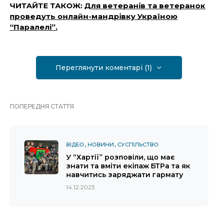
ЧИТАЙТЕ ТАКОЖ:
Для ветеранів та ветеранок
проведуть онлайн-мандрівку Україною
“Паралелі”.
Переглянути коментарі (1)
ПОПЕРЕДНЯ СТАТТЯ
ВІДЕО
НОВИНИ
СУСПІЛЬСТВО
У “Хартії” розповіли, що має
знати та вміти екіпаж БТРа та як
навчитись заряджати гармату
14.12.2023