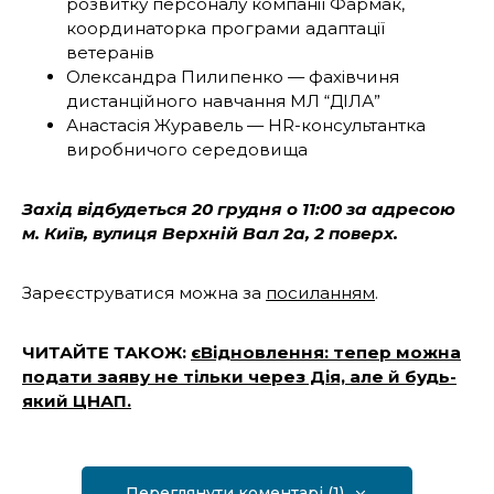
розвитку персоналу компанії Фармак,
координаторка програми адаптації
ветеранів
Олександра Пилипенко — фахівчиня
дистанційного навчання МЛ “ДІЛА”
Анастасія Журавель — HR-консультантка
виробничого середовища
Захід відбудеться 20 грудня о 11:00 за адресою
м. Київ, вулиця Верхній Вал 2а, 2 поверх.
Зареєструватися можна за
посиланням
.
ЧИТАЙТЕ ТАКОЖ:
єВідновлення: тепер можна
подати заяву не тільки через Дія, але й будь-
який ЦНАП.
Переглянути коментарі (1)