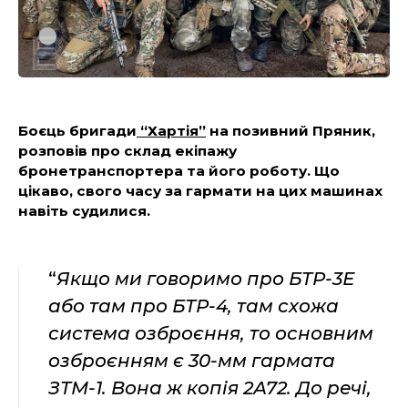
Боєць бригади
“Хартія”
на позивний Пряник,
розповів про склад екіпажу
бронетранспортера та його роботу. Що
цікаво, свого часу за гармати на цих машинах
навіть судилися.
“
Якщо ми говоримо про БТР-3Е
або там про БТР-4, там схожа
система озброєння, то основним
озброєнням є 30-мм гармата
ЗТМ-1. Вона ж копія 2А72. До речі,