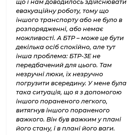
що і нам доводилось здійснювати
евакуаційну роботу, тому що
іншого транспорту або не було в
розпорядженні, або немає
можливості. А БТР – може це бути
декілька осіб спокійно, але тут
інша проблема: БТР-3Е не
передбачений для цього. Там
незручні люки, їх незручно
погрузити всередину. У мене була
така ситуація, що я з допомогою
іншого пораненого легкого,
витягнув іншого пораненого
важкого. Він був важким у плані
його стану, і в плані його ваги.