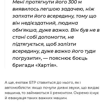
Мені протягнути його 300 м
виявилось легшою задачею, ніж
запхати його всередину, тому що
він недієздатний, людина
обмʼякша, дуже важко. Він був не в
стані собі допомогти, не
підтягується, щоб залізти
всередину, дуже важко його туди
погрузити»
, — пояснює боєць
бригади «Хартія».
А ще, екіпаж БТР ставиться до нього, як і
автомобілісти: якщо почули дивні звуки, що видає
машина, то займаються її ремонтом. Окремо існує
й евакуація таких важких машин.