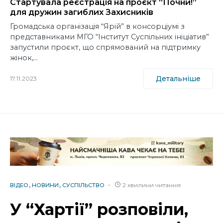
Стартувала реєстрація на проєкт “Почни!”
для дружин загиблих Захисників
Громадська організація “Ярій” в консорціумі з
представниками МГО “Інститут Суспільних ініціатив”
запустили проєкт, що спрямований на підтримку
жінок,…
Детальніше
17.11.2023
2 хвилини читання
ВІДЕО
НОВИНИ
СУСПІЛЬСТВО
У “Хартії” розповіли,