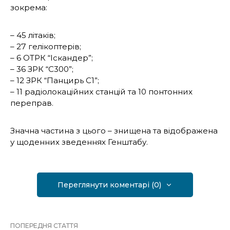
зокрема:
– 45 літаків;
– 27 гелікоптерів;
– 6 ОТРК “Іскандер”;
– 36 ЗРК “С300”;
– 12 ЗРК “Панцирь С1”;
– 11 радіолокаційних станцій та 10 понтонних
переправ.
Значна частина з цього – знищена та відображена
у щоденних зведеннях Генштабу.
Переглянути коментарі (0)
ПОПЕРЕДНЯ СТАТТЯ