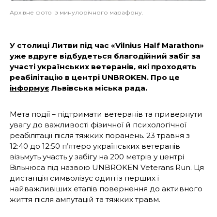
Архівне фото із минулорічного марафону.
У столиці Литви під час «Vilnius Half Marathon»
уже вдруге відбудеться благодійний забіг за
участі українських ветеранів, які проходять
реабілітацію в центрі UNBROKEN. Про це
інформує
Львівська міська рада.
Мета події – підтримати ветеранів та привернути
увагу до важливості фізичної й психологічної
реабілітації після тяжких поранень. 23 травня з
12:40 до 12:50 п’ятеро українських ветеранів
візьмуть участь у забігу на 200 метрів у центрі
Вільнюса під назвою UNBROKEN Veterans Run. Ця
дистанція символізує один із перших і
найважливіших етапів повернення до активного
життя після ампутацій та тяжких травм.