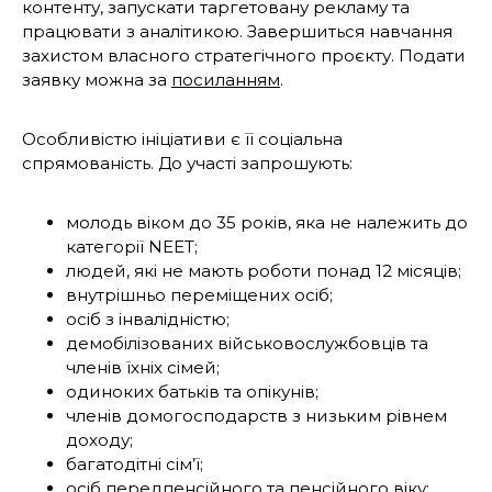
контенту, запускати таргетовану рекламу та
працювати з аналітикою. Завершиться навчання
захистом власного стратегічного проєкту. Подати
заявку можна за
посиланням
.
Особливістю ініціативи є її соціальна
спрямованість. До участі запрошують:
молодь віком до 35 років, яка не належить до
категорії NEET;
людей, які не мають роботи понад 12 місяців;
внутрішньо переміщених осіб;
осіб з інвалідністю;
демобілізованих військовослужбовців та
членів їхніх сімей;
одиноких батьків та опікунів;
членів домогосподарств з низьким рівнем
доходу;
багатодітні сім’ї;
осіб передпенсійного та пенсійного віку;