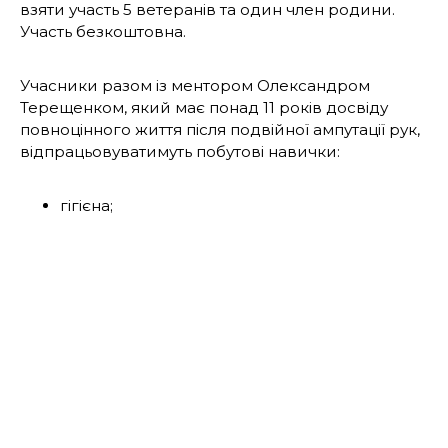
взяти участь 5 ветеранів та один член родини.
Участь безкоштовна.
Учасники разом із ментором Олександром
Терещенком, який має понад 11 років досвіду
повноцінного життя після подвійної ампутації рук,
відпрацьовуватимуть побутові навички:
гігієна;
одягання;
приймання та приготування їжі;
користування телефоном;
організація побуту та корисні застосунки;
«розпаковка» рюкзака для самостійних
подорожей.
Усі навички відпрацьовуються у двох форматах: з
протезами та без протезів. Другу частину
робочого дня присвятять навчанню веденню