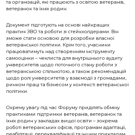
та організацій, які працюють з освітою ветеранів,
ветеранок та їхніх родин.
Документ підготують на основі найкращих
практик ЗВО та роботи зі стейкхолдерами. Він
зможе стати основою для розробки власної
ветеранської політики. Крім того, учасники
працюватимуть над створенням інструменту
самооцінки – чеклиста для внутрішнього аудиту
університетів щодо поточного стану роботи з
ветеранською спільнотою, а також рекомендацій
щодо ролі університетів у взаємодії з громадами,
ринком праці та бізнесом у контексті ветеранської
політики.
Окрему увагу під час Форуму приділять обміну
практиками підтримки ветеранів, ветеранок та
їхніх родин у закладах вищої освіти – зокрема
роботі ветеранських офісів, програмам адаптації,
реабілітації, перекваліфікації та іншим прикладам,