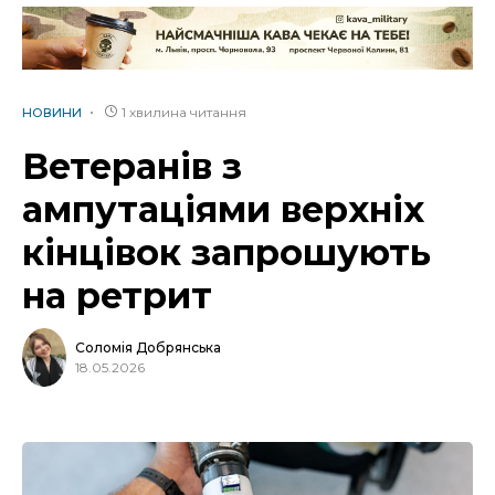
1 хвилина читання
НОВИНИ
Ветеранів з
ампутаціями верхніх
кінцівок запрошують
на ретрит
Соломія Добрянська
18.05.2026