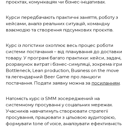
проєктах, комунікаціях чи бізнес-ініціативах.
Курси передбачають практичні заняття, роботу з
кейсами, аналіз реальних ситуацій, командну
взаємодію та створення підсумкових проєктів.
Курс із логістики охоплює весь процес роботи
системи постачання – від планування до доставки
товару. У програмі багато практики: кейси, задачі,
розрахунок витрат і бізнес-симуляції, зокрема ігри
Bottleneck, Lean production, Business on the move
та легендарний Beer Game про ланцюги
постачання. Подати заявку можна за
посиланням
.
Натомість курс із SMM зосереджений на
системному просуванні у соціальних мережах.
Учасників навчатимуть створювати стратегії
просування, працювати з цільовою аудиторією,
формувати tone of voice, аналізувати ефективність