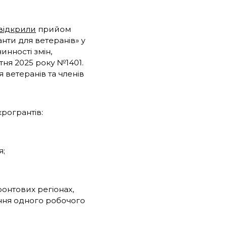
відкрили
прийом
нти для ветеранів» у
нності змін,
тня 2025 року №1401.
 ветеранів та членів
рогрантів:
я;
онтових регіонах,
ення одного робочого