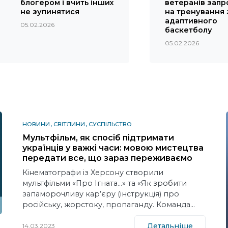
блогером і вчить інших
ветеранів зап
не зупинятися
на тренування 
адаптивного
05.02.2026
баскетболу
05.02.2026
НОВИНИ
СВІТЛИНИ
СУСПІЛЬСТВО
Мультфільм, як спосіб підтримати
українців у важкі часи: мовою мистецтва
передати все, що зараз переживаємо
Кінематографи із Херсону створили
мультфільми «Про Ігната…» та «Як зробити
запаморочливу кар’єру (інструкція) про
російську, жорстоку, пропаганду. Команда…
Детальніше
14.03.2023