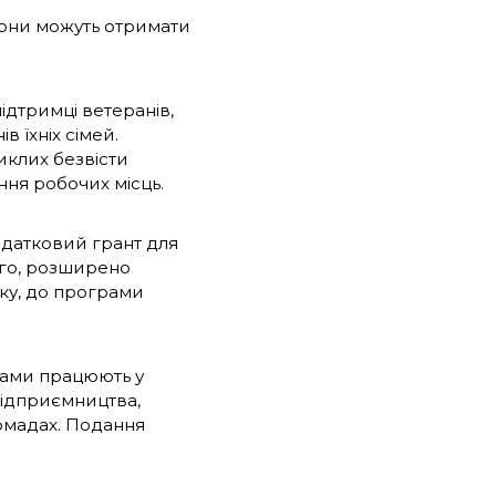
вони можуть отримати
ідтримці ветеранів,
в їхніх сімей.
иклих безвісти
ння робочих місць.
датковий грант для
ого, розширено
ку, до програми
грами працюють у
підприємництва,
ромадах. Подання