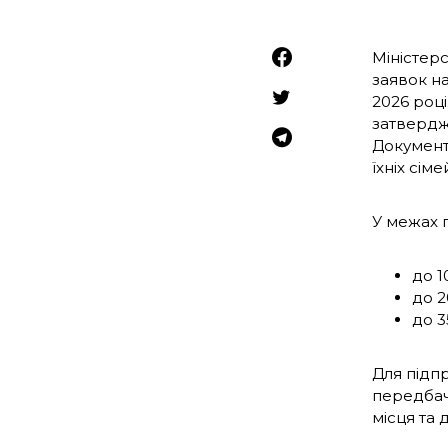
Міністер
заявок на
2026 роц
затвердж
Документ 
їхніх сім
У межах 
до 1
до 2
до 3
Для підп
передбач
місця та 