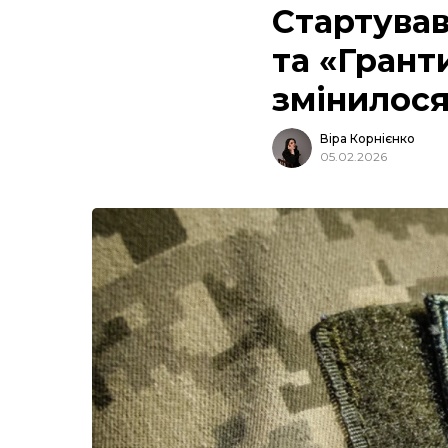
Стартував
та «Грант
змінилося
Віра Корнієнко
05.02.2026