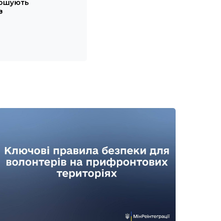
рошують
з