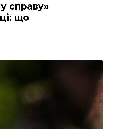
у справу»
ці: що