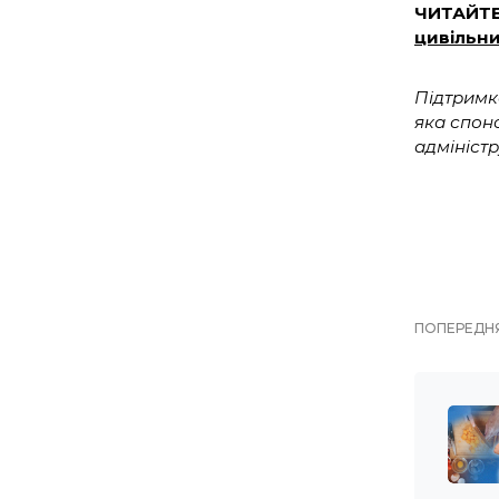
ЧИТАЙТ
цивільни
Підтримк
яка спон
адмініст
ПОПЕРЕДНЯ