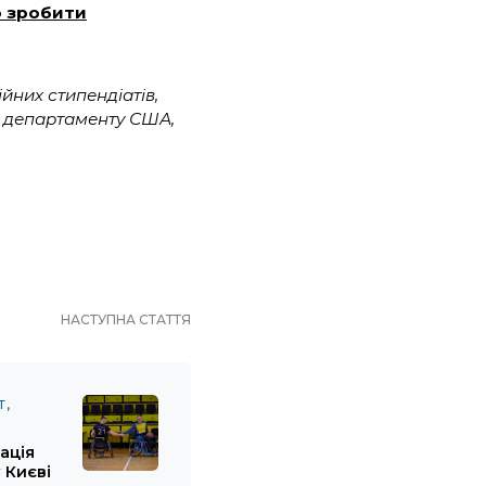
но зробити
них стипендіатів,
о департаменту США,
НАСТУПНА СТАТТЯ
Т
тація
 Києві