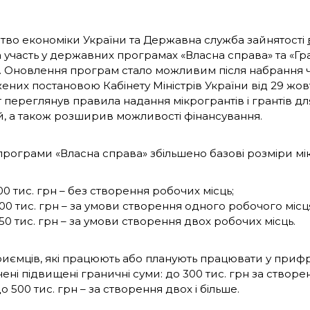
ство економіки України та Державна служба зайнятості
 участь у державних програмах «Власна справа» та «Гра
і. Оновлення програм стало можливим після набрання чи
ених постановою Кабінету Міністрів України від 29 жов
переглянув правила надання мікрогрантів і грантів для
ей, а також розширив можливості фінансування.
програми «Власна справа» збільшено базові розміри мік
00 тис. грн – без створення робочих місць;
00 тис. грн – за умови створення одного робочого місц
50 тис. грн – за умови створення двох робочих місць.
риємців, які працюють або планують працювати у прифр
ені підвищені граничні суми: до 300 тис. грн за створ
до 500 тис. грн – за створення двох і більше.