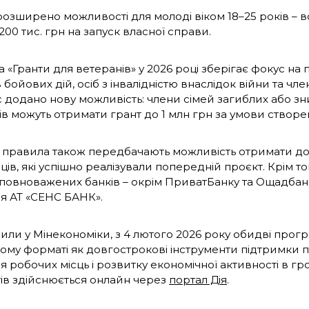
озширено можливості для молоді віком 18–25 років – 
200 тис. грн на запуск власної справи.
«Гранти для ветеранів» у 2026 році зберігає фокус на п
 бойових дій, осіб з інвалідністю внаслідок війни та члені
 додано нову можливість: члени сімей загиблих або зн
ів можуть отримати грант до 1 млн грн за умови створе
 правила також передбачають можливість отримати до
ців, які успішно реалізували попередній проєкт. Крім т
уповноважених банків – окрім ПриватБанку та Ощадбан
я АТ «СЕНС БАНК».
чили у Мінекономіки, з 4 лютого 2026 року обидві про
ому форматі як довгострокові інструменти підтримки 
я робочих місць і розвитку економічної активності в г
ів здійснюється онлайн через
портал Дія
.