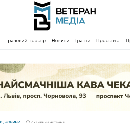
Правовий простір
Новини
Гранти
Проєкти
П
2 хвилини читання
ТИ
НОВИНИ