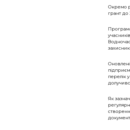
Окремо р
грант до 
Програма 
учасників
Водночас
захисник
Оновлені
підприєм
перелік 
долучивс
Як зазна
регулярн
створенн
документ