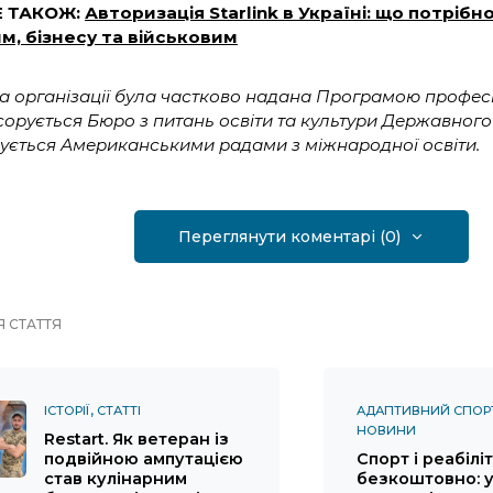
Е ТАКОЖ:
Авторизація Starlink в Україні: що потріб
м, бізнесу та військовим
а організації була частково надана Програмою професій
сорується Бюро з питань освіти та культури Державног
рується Американськими радами з міжнародної освіти.
Переглянути коментарі (0)
 СТАТТЯ
ІСТОРІЇ
СТАТТІ
АДАПТИВНИЙ СПОР
НОВИНИ
Restart. Як ветеран із
подвійною ампутацією
Спорт і реабілі
став кулінарним
безкоштовно: у