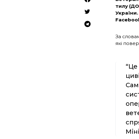
тилу (Д
України.
Facebook
За словам
які повер
“Це
цив
Сам
сис
опе
вет
спр
Мін