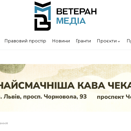
Правовий простір
Новини
Гранти
Проєкти
П
тання