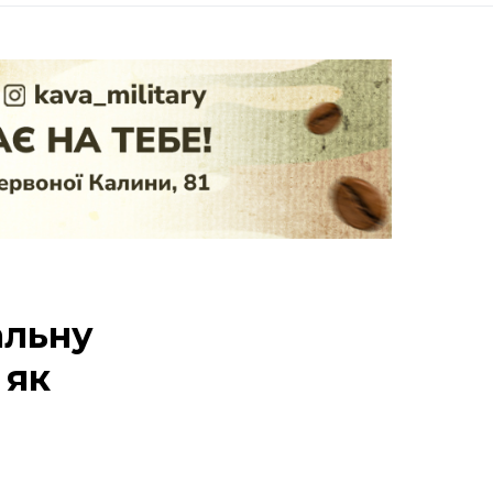
альну
 як