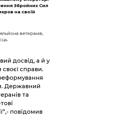
чення Збройних Сил
мєров на своїй
мільйона ветеранів,
сць.
ий досвід, а й у
 своєї справи.
 реформування
и. Державний
еранів та
отові
ї”,- повідомив