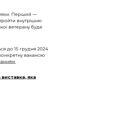
шляхи. Перший —
 пройти внутрішню
якої ветерану буде
ся до 15 грудня 2024
 конкретну вакансію
ланням
.
 виставка, яка