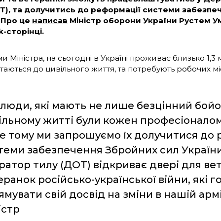
ОТ), та долучитись до реформації системи забезпе
 Про це
написав
Міністр оборони України Рустем У
-сторінці.
и Міністра, на сьогодні в Україні проживає близько 1,3 
таються до цивільного життя, та потребують робочих мі
 люди, які мають не лише безцінний бойов
ільному житті були кожен професіоналом
е тому ми запрошуємо їх долучитися до
теми забезпечення Збройних сил Україн
ратор тилу (ДОТ) відкриває двері для вет
еранок російсько-української війни, які г
ямувати свій досвід на зміни в нашій армі
істр