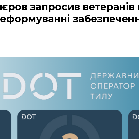
єров запросив ветеранів 
реформуванні забезпечен