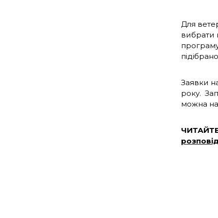
Для вете
вибрати 
програму 
підібрано
Заявки н
року. Зап
можна на
ЧИТАЙТ
розповід