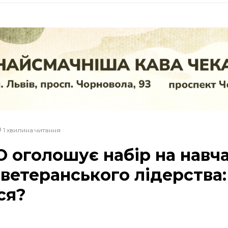
1 хвилина читання
 оголошує набір на навч
ветеранського лідерства:
ся?