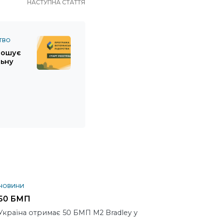
НАСТУПНА СТАТТЯ
ТВО
лошує
льну
НОВИНИ
50 БМП
Україна отримає 50 БМП M2 Bradley у