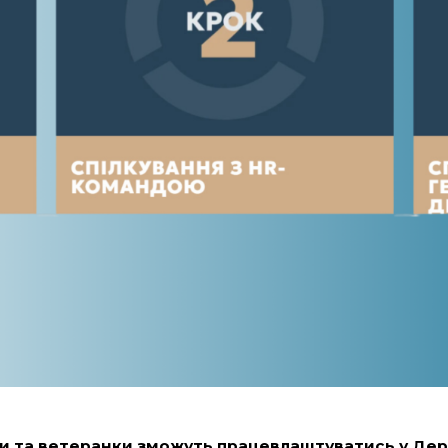
и та ветеранки зможуть працевлаштуватись у Де