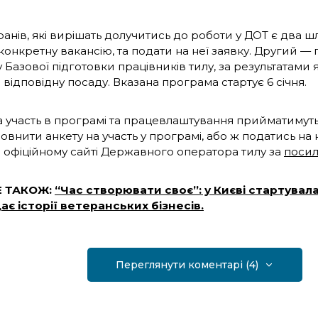
ранів, які вирішать долучитись до роботи у ДОТ є два 
конкретну вакансію, та подати на неї заявку. Другий —
Базової підготовки працівників тилу, за результатами 
 відповідну посаду. Вказана програма стартує 6 січня.
а участь в програмі та працевлаштування прийматимуть
овнити анкету на участь у програмі, або ж податись на
 офіційному сайті Державного оператора тилу за
поси
Е ТАКОЖ:
“Час створювати своє”: у Києві стартувала
ає історії ветеранських бізнесів.
Переглянути коментарі (4)