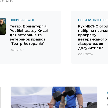
 СТАТТЯ
НОВИНИ
СТАТТІ
НОВИНИ
СУСПІЛЬС
Театр. Драматургія.
Рух ЧЕСНО ого
Реабілітація: у Києві
набір на навча
для ветеранів та
програму
ветеранок працює
ветеранського
“Театр Ветеранів”
лідерства: як
долучитися?
06.11.2024
06.11.2024