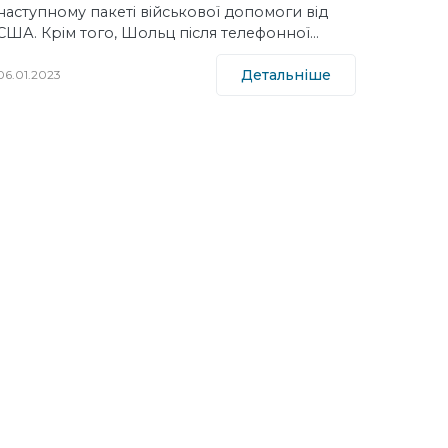
наступному пакеті військової допомоги від
США. Крім того, Шольц після телефонної…
Детальніше
06.01.2023