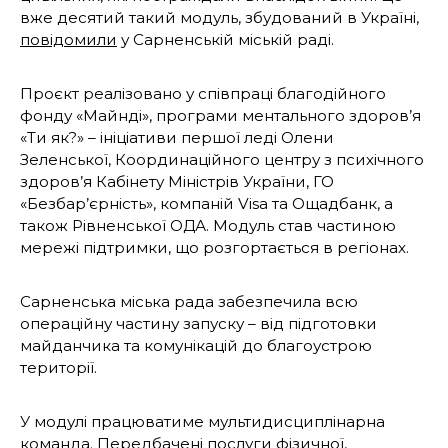
вже десятий такий модуль, збудований в Україні,
повідомили
у Сарненській міській раді.
Проєкт реалізовано у співпраці благодійного
фонду «Майнді», програми ментального здоров’я
«Ти як?» – ініціативи першої леді Олени
Зеленської, Координаційного центру з психічного
здоров’я Кабінету Міністрів України, ГО
«Безбар’єрність», компаній Visa та Ощадбанк, а
також Рівненської ОДА. Модуль став частиною
мережі підтримки, що розгортається в регіонах.
Сарненська міська рада забезпечила всю
операційну частину запуску – від підготовки
майданчика та комунікацій до благоустрою
території.
У модулі працюватиме мультидисциплінарна
команда. Передбачені послуги фізичної,