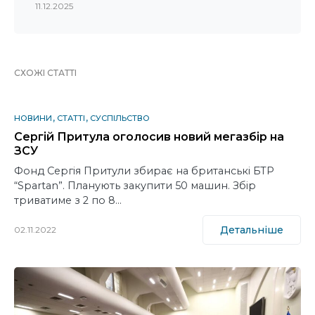
11.12.2025
СХОЖІ СТАТТІ
НОВИНИ
СТАТТІ
СУСПІЛЬСТВО
Сергій Притула оголосив новий мегазбір на
ЗСУ
Фонд Сергія Притули збирає на британські БТР
“Spartan”. Планують закупити 50 машин. Збір
триватиме з 2 по 8…
Детальніше
02.11.2022