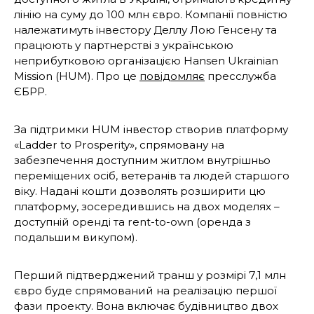
лінію на суму до 100 млн євро. Компанії повністю
належатимуть інвестору Деллу Лою Генсену та
працюють у партнерстві з українською
неприбутковою організацією Hansen Ukrainian
Mission (HUM). Про це
повідомляє
пресслужба
ЄБРР.
За підтримки HUM інвестор створив платформу
«Ladder to Prosperity», спрямовану на
забезпечення доступним житлом внутрішньо
переміщених осіб, ветеранів та людей старшого
віку. Надані кошти дозволять розширити цю
платформу, зосередившись на двох моделях –
доступній оренді та rent-to-own (оренда з
подальшим викупом).
Перший підтверджений транш у розмірі 7,1 млн
євро буде спрямований на реалізацію першої
фази проекту. Вона включає будівництво двох