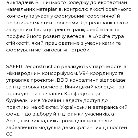
викладачів Вінницького коледжу до експертизи
навчальних матеріалів, контролю якості освітнього
контенту та участі у формуванні теоретичної й
практичної частин програми. До реалізації також
залучений Інститут реінтеграції, реабілітації та
професійного розвитку ветеранів «Архітектура
стійкості», який працюватиме з учасниками та
формуватиме їхні освітні потреби.
SAFER Reconstruction реалізують у партнерстві з
міжнародним консорціумом. V94 координує та
управляє проєктом, BDO консалтинг відповідає
за підготовку тренерів, Вінницький коледж – за
проведення навчання. Конфедерація
будівельників України надасть доступ до
практики на об’єктах, Український ветеранський
фонд – до відбору й підтримки учасників, а
Асоціація викладачів громадянської освіти
забезпечить модуль із демократичних цінностей
ЄС.