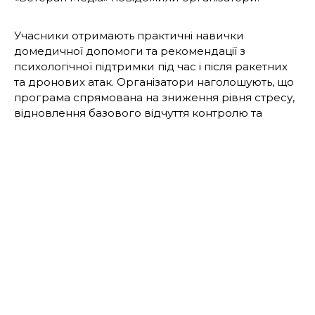
Учасники отримають практичні навички
домедичної допомоги та рекомендації з
психологічної підтримки під час і після ракетних
та дронових атак. Організатори наголошують, що
програма спрямована на зниження рівня стресу,
відновлення базового відчуття контролю та
формування готовності діяти в умовах небезпеки.
Розклад тренінгу:
субота – з 11:00 до 15:30
неділя – з 10:30 до 15:30
Навчання проводитимуть інструктори-ветерани
Київського обласного центру підготовки
населення до національного спротиву,
створеного за підтримки Третьої окремої