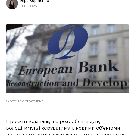
Віра Корнієнко
11.12.2025
Фото: Ілюстративне
Проєктні компанії, що розроблятимуть,
володітимуть і керуватимуть новими об’єктами
доступного житла в Україні, отримають кредитну