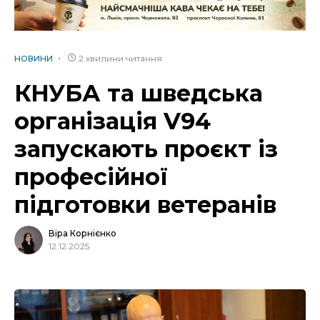
2 хвилини читання
НОВИНИ
КНУБА та шведська
організація V94
запускають проєкт із
професійної
підготовки ветеранів
Віра Корнієнко
12.12.2025