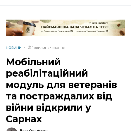
1 хвилина читання
НОВИНИ
Мобільний
реабілітаційний
модуль для ветеранів
та постраждалих від
війни відкрили у
Сарнах
Віра Корнієнко