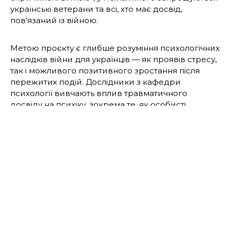
українські ветерани та всі, хто має досвід,
пов’язаний із війною.
Метою проєкту є глибше розуміння психологічних
наслідків війни для українців — як проявів стресу,
так і можливого позитивного зростання після
пережитих подій. Дослідники з кафедри
психології вивчають вплив травматичного
досвіду на психіку, зокрема те, як особисті
переконання, думки, стратегії подолання
труднощів і риси характеру впливають на
психологічне благополуччя.
До участі запрошуються повнолітні українці з
бойовим або іншим військовим досвідом,
незалежно від місця їхнього перебування — в
Україні чи за її межами. Опитування є повністю
анонімним і проводиться онлайн. Його
проходження займає близько 30 хвилин.