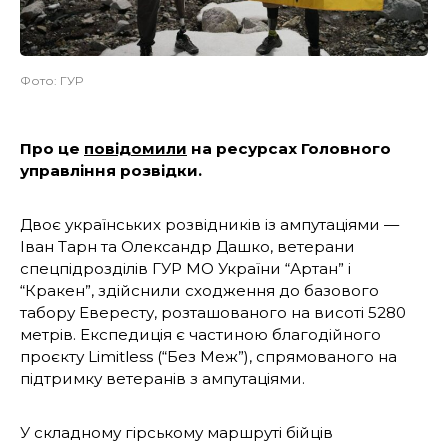
Фото: ГУР
Про це
повідомили
на ресурсах Головного
управління розвідки.
Двоє українських розвідників із ампутаціями —
Іван Тарн та Олександр Дашко, ветерани
спецпідрозділів ГУР МО України “Артан” і
“Кракен”, здійснили сходження до базового
табору Евересту, розташованого на висоті 5280
метрів. Експедиція є частиною благодійного
проєкту Limitless (“Без Меж”), спрямованого на
підтримку ветеранів з ампутаціями.
У складному гірському маршруті бійців