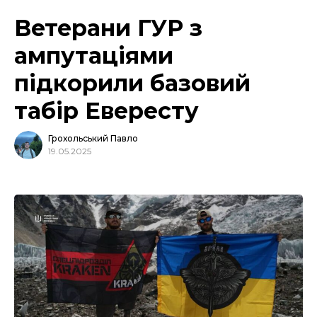
Ветерани ГУР з
ампутаціями
підкорили базовий
табір Евересту
Грохольський Павло
19.05.2025