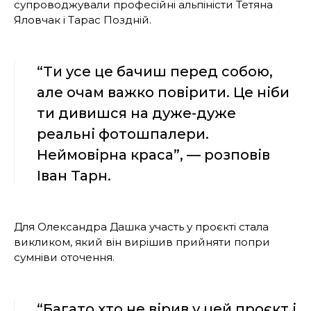
супроводжували професійні альпіністи Тетяна
Яловчак і Тарас Поздній.
“Ти усе це бачиш перед собою,
але очам важко повірити. Це ніби
ти дивишся на дуже-дуже
реальні фотошпалери.
Неймовірна краса”, — розповів
Іван Тарн.
Для Олександра Дашка участь у проєкті стала
викликом, який він вирішив прийняти попри
сумніви оточення.
“Багато хто не вірив у цей проєкт і