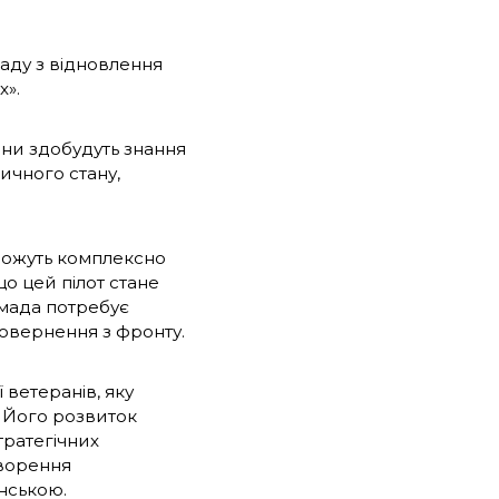
ладу з відновлення
».
Вони здобудуть знання
ичного стану,
 зможуть комплексно
о цей пілот стане
мада потребує
повернення з фронту.
 ветеранів, яку
 Його розвиток
тратегічних
творення
нською.