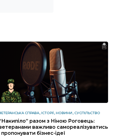
ВЕТЕРАНСЬКА СПРАВА
ІСТОРІЇ
НОВИНИ
СУСПІЛЬСТВО
“Накипіло” разом з Ніною Роговець:
ветеранами важливо самореалізуватись
і пропонувати бізнес-ідеї