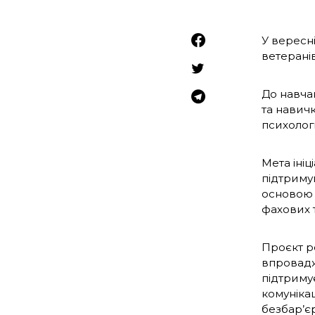
У вересн
ветерані
До навчан
та навич
психологі
Мета ініц
підтримув
основою 
фахових т
Проєкт ре
впровадж
підтримує
комунікац
безбар’є