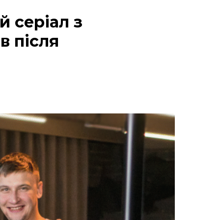
й серіал з
в після