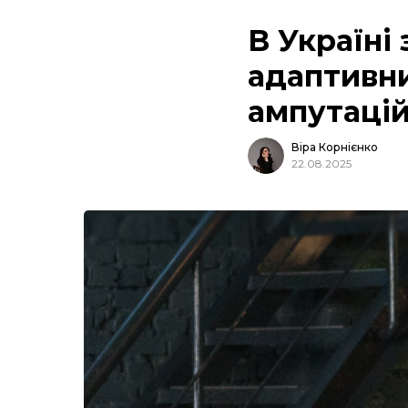
В Україні
адаптивни
ампутаці
Віра Корнієнко
22.08.2025