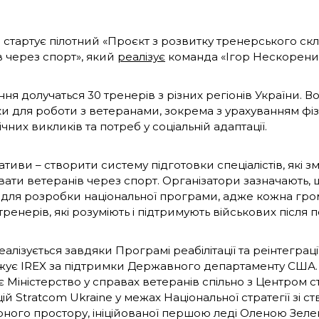
і стартує пілотний «Проєкт з розвитку тренерського ск
в через спорт», який
реалізує
команда «Ігор Нескорених
ня долучаться 30 тренерів з різних регіонів України. 
ки для роботи з ветеранами, зокрема з урахуванням фіз
чних викликів та потреб у соціальній адаптації.
іативи – створити систему підготовки спеціалістів, які
ати ветеранів через спорт. Організатори зазначають, щ
для розробки національної програми, адже кожна гро
ренерів, які розуміють і підтримують військових після 
алізується завдяки Програмі реабілітації та реінтеграції
ує IREX за підтримки Державного департаменту США.
 Міністерство у справах ветеранів спільно з Центром с
ій Stratcom Ukraine у межах Національної стратегії зі с
рного простору, ініційованої першою леді Оленою Зеле