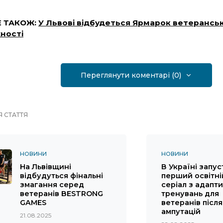
Е ТАКОЖ:
У Львові відбудеться Ярмарок ветеранськ
ності
Переглянути коментарі (0)
 СТАТТЯ
НОВИНИ
НОВИНИ
На Львівщині
В Україні запу
відбудуться фінальні
перший освітні
змагання серед
серіал з адапт
ветеранів BESTRONG
тренувань для
GAMES
ветеранів після
ампутацій
21.08.2025