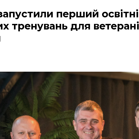
 запустили перший освітні
х тренувань для ветерані
й