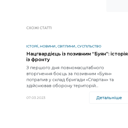
СХОЖІ СТАТТІ
ІСТОРІЇ
НОВИНИ
СВІТЛИНИ
СУСПІЛЬСТВО
Нацгвардієць із позивним “Буян”: історія
із фронту
З першого дня повномасштабного
вторгнення боєць за позивним «Буян»
потрапив у склад бригади «Спартан» та
здійснював оборону територій…
Детальніше
07.03.2023