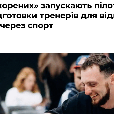
корених» запускають піл
дготовки тренерів для ві
 через спорт