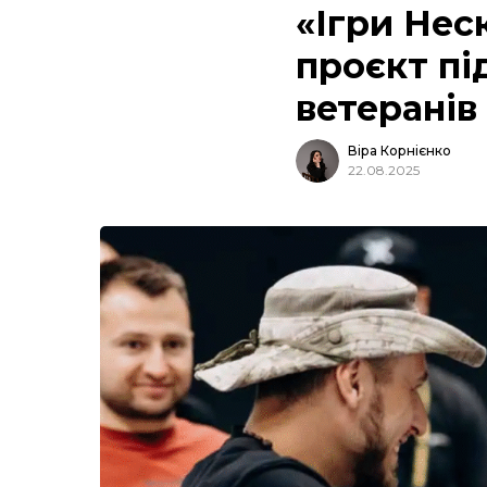
«Ігри Нес
проєкт пі
ветеранів
Віра Корнієнко
22.08.2025