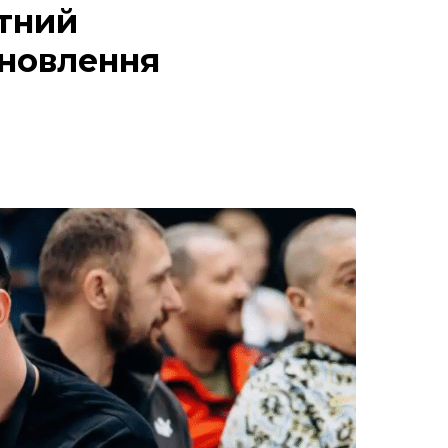
отний
дновлення