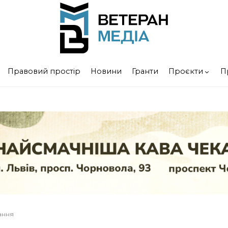
Правовий простір
Новини
Гранти
Проєкти
П
тання