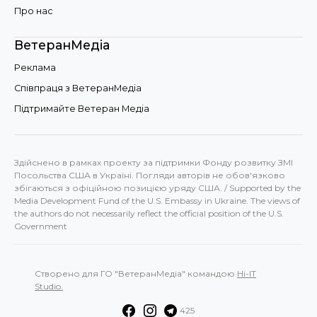
Про нас
ВетеранМедіа
Реклама
Співпраця з ВетеранМедіа
Підтримайте Ветеран Медіа
Здійснено в рамках проекту за підтримки Фонду розвитку ЗМІ
Посольства США в Україні. Погляди авторів не обов'язково
збігаються з офіційною позицією уряду США. / Supported by the
Media Development Fund of the U.S. Embassy in Ukraine. The views of
the authors do not necessarily reflect the official position of the U.S.
Government
Створено для ГО "ВетеранМедіа" командою
Hi-IT
Studio.
425