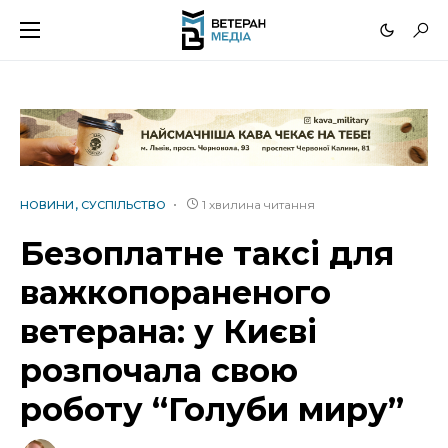
1 хвилина читання
НОВИНИ
СУСПІЛЬСТВО
Безоплатне таксі для
важкопораненого
ветерана: у Києві
розпочала свою
роботу “Голуби миру”