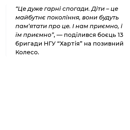
“Це дуже гарні спогади. Діти – це
майбутнє покоління, вони будуть
пам’ятати про це. І нам приємно, і
їм приємно”
, — поділився боєць 13
бригади НГУ “Хартія” на позивний
Колесо.