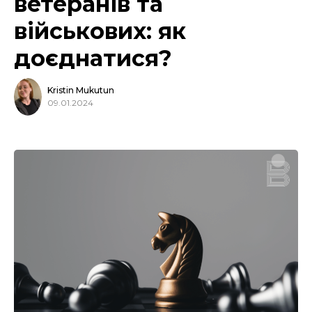
ветеранів та
військових: як
доєднатися?
Kristin Mukutun
09.01.2024