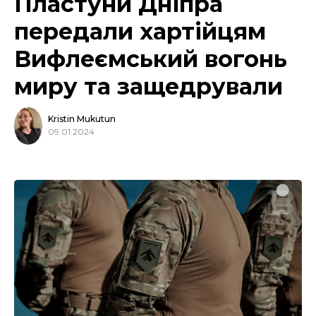
Пластуни Дніпра
передали хартійцям
Вифлеємський вогонь
миру та защедрували
Kristin Mukutun
09.01.2024