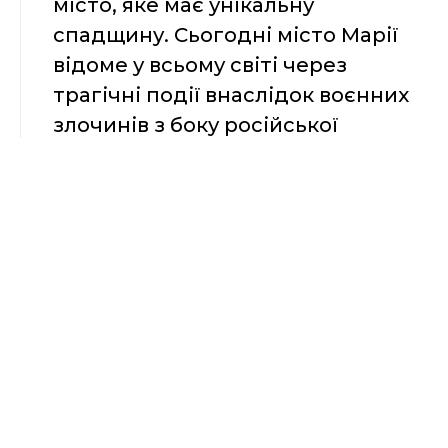
місто, яке має унікальну
спадщину. Сьогодні місто Марії
відоме у всьому світі через
трагічні події внаслідок воєнних
злочинів з боку російської
федерації. Але це не зупиняє
мешканців та гостей міста
розповідати про його красу до
початку повномасштабного
вторгнення.
На заході, лектори розкажуть:
цікаві історичні факти;
культурні особливості приазовського міста;
видатних постатей;