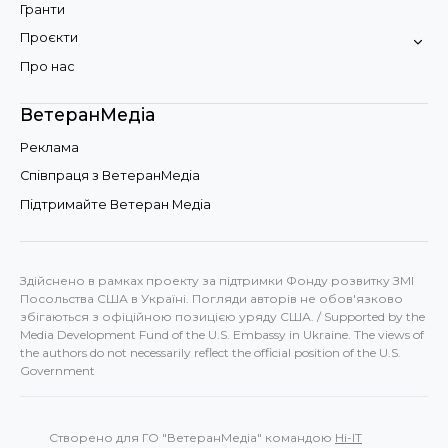
Гранти
Проєкти
Про нас
ВетеранМедіа
Реклама
Співпраця з ВетеранМедіа
Підтримайте Ветеран Медіа
Здійснено в рамках проекту за підтримки Фонду розвитку ЗМІ
Посольства США в Україні. Погляди авторів не обов'язково
збігаються з офіційною позицією уряду США. / Supported by the
Media Development Fund of the U.S. Embassy in Ukraine. The views of
the authors do not necessarily reflect the official position of the U.S.
Government
Створено для ГО "ВетеранМедіа" командою
Hi-IT