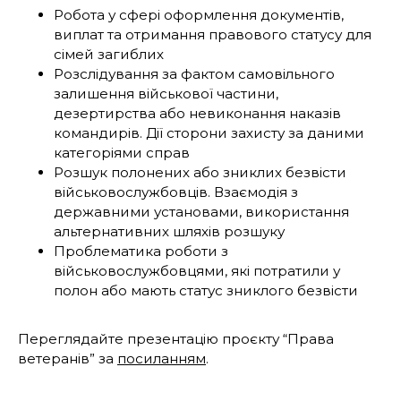
Робота у сфері оформлення документів,
виплат та отримання правового статусу для
сімей загиблих
Розслідування за фактом самовільного
залишення військової частини,
дезертирства або невиконання наказів
командирів. Дії сторони захисту за даними
категоріями справ
Розшук полонених або зниклих безвісти
військовослужбовців. Взаємодія з
державними установами, використання
альтернативних шляхів розшуку
Проблематика роботи з
військовослужбовцями, які потратили у
полон або мають статус зниклого безвісти
Переглядайте презентацію проєкту “Права
ветеранів” за
посиланням
.