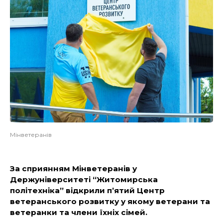
Мінветеранів
За сприянням Мінветеранів у
Держуніверситеті “Житомирська
політехніка” відкрили п’ятий Центр
ветеранського розвитку у якому ветерани та
ветеранки та члени їхніх сімей.