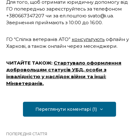
Для того, щоб отримати юридичну допомогу від
ГО попередньо зареєструйтесь за телефоном
+380667347207 чи за ел.поштою svato@i.ua.
Звернення приймають з 10:00 до 16:00.
ГО “Спілка ветеранів АТО”
консультують
офлайн у
Харкові, а також онлайн через месенджери.
ЧИТАЙТЕ ТАКОЖ:
Стартувало оформлення
добровольцям статусів УБД, особи з
інвалідністю у наслідок війни та інші:
Мінветеранів.
Переглянути коментарі (1)
ПОПЕРЕДНЯ СТАТТЯ