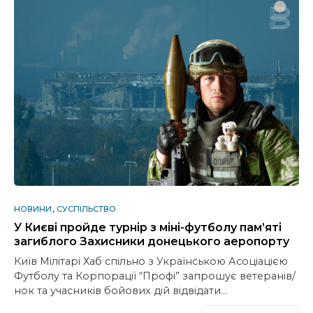
НОВИНИ
СУСПІЛЬСТВО
У Києві пройде турнір з міні-футболу пам’яті
загиблого Захисники донецького аеропорту
Київ Мілітарі Хаб спільно з Українською Асоціацією
Футболу та Корпорації “Профі” запрошує ветеранів/
нок та учасників бойових дій відвідати…