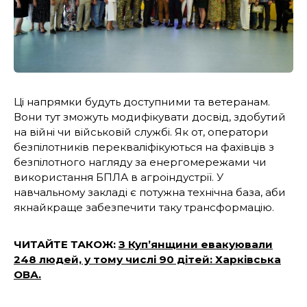
Ці напрямки будуть доступними та ветеранам.
Вони тут зможуть модифікувати досвід, здобутий
на війні чи військовій службі. Як от, оператори
безпілотників перекваліфікуються на фахівців з
безпілотного нагляду за енергомережами чи
використання БПЛА в агроіндустрії. У
навчальному закладі є потужна технічна база, аби
якнайкраще забезпечити таку трансформацію.
ЧИТАЙТЕ ТАКОЖ:
З Куп’янщини евакуювали
248 людей, у тому числі 90 дітей: Харківська
ОВА.