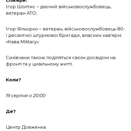
Спікери:
Ігор Шолтис – діючий військовослужбовець,
ветеран АТО;
Ігор Фльорко – ветеран, військовослужбовець 80-
ї десантної штурмової бригади, власник кав‘ярні
«Кава Military».
Сихівчани також поділяться своїм досвідом на
фронті та у цивільному житті.
Коли?
19 серпня о 20:00
Де?
Центр Довженка