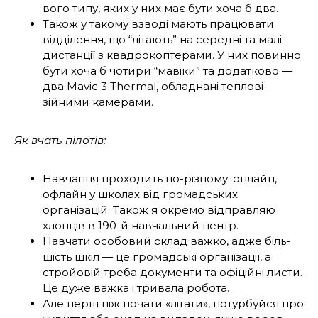
вого типу, яких у них має бути хоча б два.
Також у такому взводі мають працювати
відділення, що “літають” на середні та малі
дистанції з квадрокоптерами. У них повин­но
бути хоча б чотири “мавіки” та додатко­во —
два Mavic 3 Thermal, обладнані теплові­
зійними камерами.
Як вчать пілотів:
Навчання проходить по-різному: онлайн,
офлайн у школах від громадських
організацій. Також я окремо відправляю
хлопців в 190-й навчальний центр.
Навчати особовий склад важко, адже біль­
шість шкіл — це громадські організації, а
стро­йовій треба документи та офіційні листи.
Це дуже важка і тривала робота.
Але перш ніж почати «літати», потурбуйся про