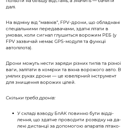
польоти на більшу відстань, а значить — бачити
далі.
На відміну від “мавіків”, FPV-дрони, що об­ладнані
спеціальними передавачами, здатні літати в
умовах, коли сигнал глушиться во­рожим РЕБ (у
FPV зазвичай немає GPS-моду­ля та функції
автопілота).
Дрони можуть нести заряди різних типів та різної
ваги, залітати в комірки та вікна ворожого авто. В
умілих руках дрони — це ювелірний інструмент
для знищення воро­жих цілей.
Скільки треба дронів:
У складі взводу БпАК повинно бути відді­
лення, що здатне проводити розвідку на да­
лекі дистанції за допомогою апаратів літако­