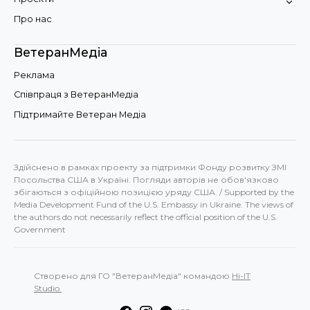
Про нас
ВетеранМедіа
Реклама
Співпраця з ВетеранМедіа
Підтримайте Ветеран Медіа
Здійснено в рамках проекту за підтримки Фонду розвитку ЗМІ
Посольства США в Україні. Погляди авторів не обов'язково
збігаються з офіційною позицією уряду США. / Supported by the
Media Development Fund of the U.S. Embassy in Ukraine. The views of
the authors do not necessarily reflect the official position of the U.S.
Government
Створено для ГО "ВетеранМедіа" командою
Hi-IT
Studio.