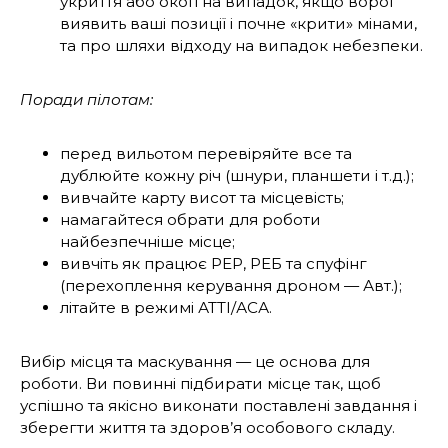
укриття або окоп на випадок, якщо ворог
виявить ваші позиції і почне «крити» мінами,
та про шляхи відходу на випадок небезпеки.
Поради пілотам:
перед вильотом перевіряйте все та
дублюйте кожну річ (шнури, планшети і т.д.);
вивчайте карту висот та місцевість;
намагайтеся обрати для роботи
найбезпечніше місце;
вивчіть як працює РЕР, РЕБ та спуфінг
(перехоплення керування дроном — Авт.);
літайте в режимі АТТІ/АСА.
Вибір місця та маскування — це основа для
роботи. Ви повинні підбирати місце так, щоб
успішно та якісно виконати поставлені завдання і
зберегти життя та здоров’я особо­вого складу.