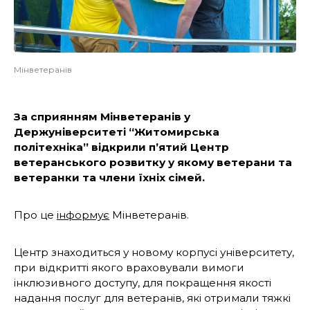
Мінветеранів
За сприянням Мінветеранів у
Держуніверситеті “Житомирська
політехніка” відкрили п’ятий Центр
ветеранського розвитку у якому ветерани та
ветеранки та члени їхніх сімей.
Про це
інформує
Мінветеранів.
Центр знаходиться у новому корпусі університету,
при відкритті якого враховували вимоги
інклюзивного доступу, для покращення якості
надання послуг для ветеранів, які отримали тяжкі