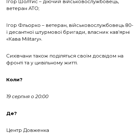
Ігор Шолтис – діючий військовослужбовець,
ветеран АТО;
Ігор Фльорко – ветеран, військовослужбовець 80-
ї десантної штурмової бригади, власник кав‘ярні
«Кава Military».
Сихівчани також поділяться своїм досвідом на
фронті та у цивільному житті.
Коли?
19 серпня о 20:00
Де?
Центр Довженка