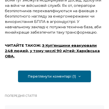
Вони тут зможуть модифікувати досвід, здобутий
на війні чи військовій службі. Як от, оператори
безпілотників перекваліфікуються на фахівців з
безпілотного нагляду за енергомережами чи
використання БПЛА в агроіндустрії. У
навчальному закладі є потужна технічна база, аби
якнайкраще забезпечити таку трансформацію.
ЧИТАЙТЕ ТАКОЖ:
З Куп’янщини евакуювали
248 людей, у тому числі 90 дітей: Харківська
ОВА.
Переглянути коментарі (1)
ПОПЕРЕДНЯ СТАТТЯ