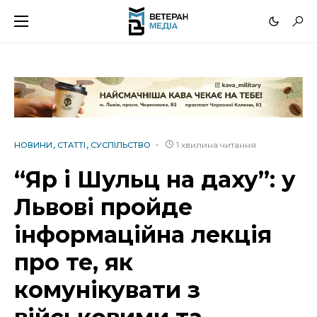
1 хвилина читання
НОВИНИ
СТАТТІ
СУСПІЛЬСТВО
“Яр і Шульц на даху”: у
Львові пройде
інформаційна лекція
про те, як
комунікувати з