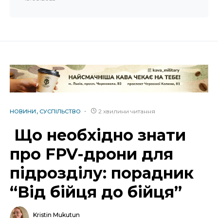
2 хвилини читання
НОВИНИ
СУСПІЛЬСТВО
Що необхідно знати
про FPV-дрони для
підрозділу: порадник
“Від бійця до бійця”
Kristin Mukutun