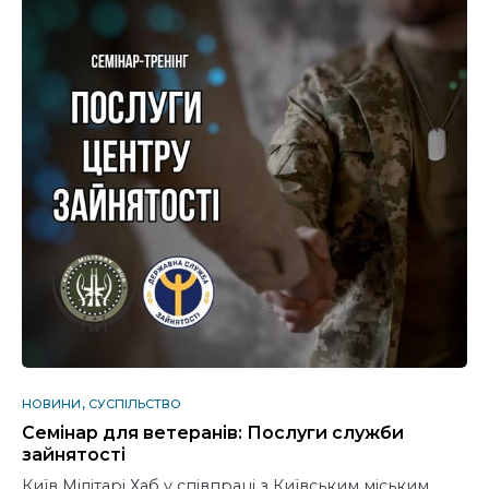
НОВИНИ
СУСПІЛЬСТВО
Семінар для ветеранів: Послуги служби
зайнятості
Київ Мілітарі Хаб у співпраці з Київським міським