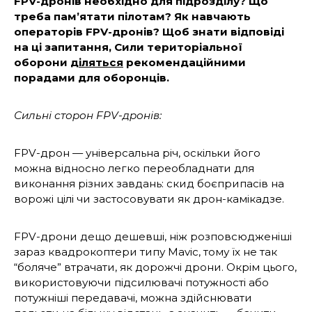
FPV-дронів необхідно для підрозділу? Що
треба пам’ятати пілотам? Як навчають
операторів FPV-дронів? Щоб знати відповіді
на ці запитання, Сили територіальної
оборони
діляться
рекомендаційними
порадами для оборонців.
Сильні сторон FPV-дронів:
FPV-дрон — універсальна річ, оскільки його
можна відносно легко переобладнати для
виконання різних завдань: скид боєприпасів на
ворожі цілі чи застосовувати як дрон-камі­кадзе.
FPV-дрони дещо дешевші, ніж розповсюдже­ніші
зараз квадрокоптери типу Mavic, тому їх не так
“боляче” втрачати, як дорожчі дрони. Окрім цього,
використовуючи підсилювачі потужності або
потужніші передавачі, мож­на здійснювати