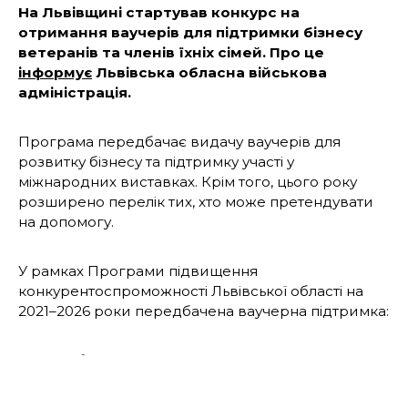
На Львівщині стартував конкурс на
отримання ваучерів для підтримки бізнесу
ветеранів та членів їхніх сімей. Про це
інформує
Львівська обласна військова
адміністрація.
Програма передбачає видачу ваучерів для
розвитку бізнесу та підтримку участі у
міжнародних виставках. Крім того, цього року
розширено перелік тих, хто може претендувати
на допомогу.
У рамках Програми підвищення
конкурентоспроможності Львівської області на
2021–2026 роки передбачена ваучерна підтримка:
не більше 75 тис. грн на консалтингові та
маркетингові ваучери;
не більше 100 тис. грн на ваучери для