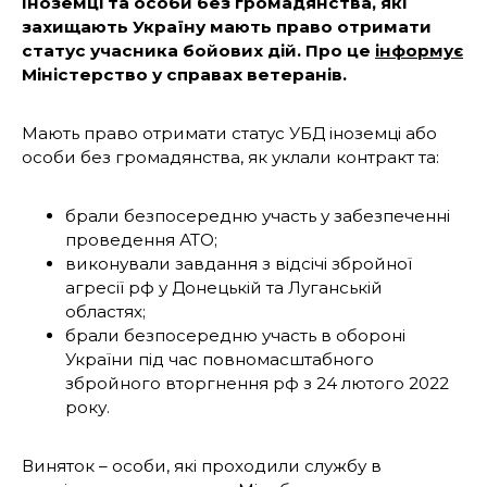
Іноземці та особи без громадянства, які
захищають Україну мають право отримати
статус учасника бойових дій. Про це
інформує
Міністерство у справах ветеранів.
Мають право отримати статус УБД
іноземці або
особи без громадянства, як уклали контракт та:
брали безпосередню участь у забезпеченні
проведення АТО;
виконували завдання з відсічі збройної
агресії рф у Донецькій та Луганській
областях;
брали безпосередню участь в обороні
України під час повномасштабного
збройного вторгнення рф з 24 лютого 2022
року.
Виняток – особи, які проходили службу в