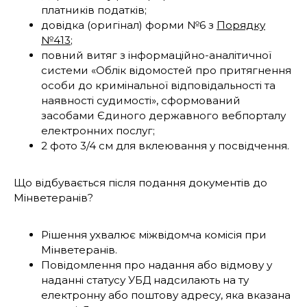
платників податків;
довідка (оригінал) форми №6 з
Порядку
№413
;
повний витяг з інформаційно-аналітичної
системи «Облік відомостей про притягнення
особи до кримінальної відповідальності та
наявності судимості», сформований
засобами Єдиного державного вебпорталу
електронних послуг;
2 фото 3/4 см для вклеювання у посвідчення.
Що відбувається після подання документів до
Мінветеранів?
Рішення ухвалює міжвідомча комісія при
Мінветеранів.
Повідомлення про надання або відмову у
наданні статусу УБД надсилають на ту
електронну або поштову адресу, яка вказана