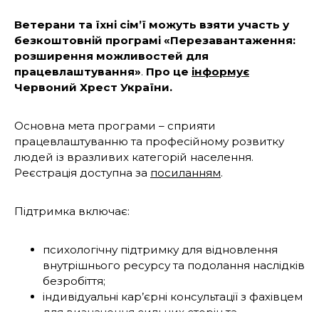
Ветерани та їхні сім’ї можуть взяти участь у
безкоштовній програмі
«Перезавантаження:
розширення можливостей для
працевлаштування»
.
Про це
інформує
Червоний Хрест України.
Основна мета програми – сприяти
працевлаштуванню та професійному розвитку
людей із вразливих категорій населення.
Реєстрація доступна за
посиланням
.
Підтримка включає:
психологічну підтримку для відновлення
внутрішнього ресурсу та подолання наслідків
безробіття;
індивідуальні кар’єрні консультації з фахівцем
для визначення сильних сторін та