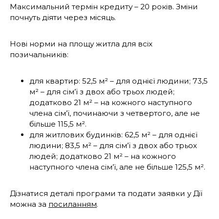
Максимальний термін кредиту – 20 років. Зміни
почнуть діяти через місяць.
Нові норми на площу житла для всіх
позичальників:
для квартир: 52,5 м² – для однієї людини; 73,5
м² – для сім’ї з двох або трьох людей;
додатково 21 м² – на кожного наступного
члена сім’ї, починаючи з четвертого, але не
більше 115,5 м².
для житлових будинків: 62,5 м² – для однієї
людини; 83,5 м² – для сім’ї з двох або трьох
людей; додатково 21 м² – на кожного
наступного члена сім’ї, але не більше 125,5 м².
Дізнатися деталі програми та подати заявки у Дії
можна за
посиланням
.