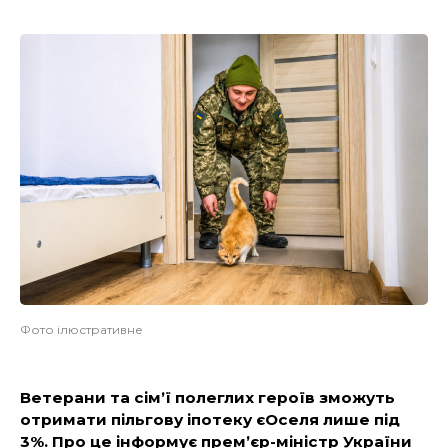
Фото ілюстративне
Ветерани та сімʼї полеглих героїв зможуть
отримати пільгову іпотеку єОселя лише під
3%. Про це
інформує
прем’єр-міністр України