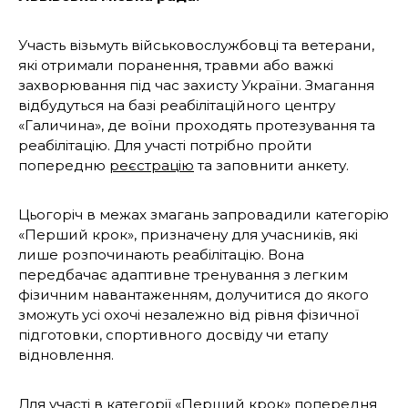
Участь візьмуть військовослужбовці та ветерани,
які отримали поранення, травми або важкі
захворювання під час захисту України. Змагання
відбудуться на базі реабілітаційного центру
«Галичина»,
де воїни проходять протезування та
реабілітацію. Для участі потрібно пройти
попередню
реєстрацію
та заповнити анкету.
Цьогоріч в межах змагань запровадили категорію
«Перший крок», призначену для учасників, які
лише розпочинають реабілітацію. Вона
передбачає адаптивне тренування з легким
фізичним навантаженням, долучитися до якого
зможуть усі охочі незалежно від рівня фізичної
підготовки, спортивного досвіду чи етапу
відновлення.
Для участі в категорії «Перший крок» попередня