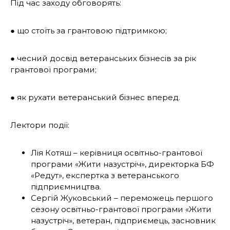
Під час заходу обговорять:
● що стоїть за грантовою підтримкою;
● чесний досвід ветеранських бізнесів за рік
грантової програми;
● як рухати ветеранський бізнес вперед.
Лектори події:
Лія Котяш – керівниця освітньо-грантової
програми «Жити назустріч», директорка БФ
«Редут», експертка з ветеранського
підприємництва.
Сергій Жуковський – переможець першого
сезону освітньо-грантової програми «Жити
назустріч», ветеран, підприємець, засновник