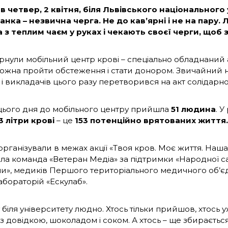
 в четвер, 2 квітня, біля Львівського національного
анка – незвична черга. Не до кав’ярні і не на пару.
 з теплим чаєм у руках і чекають своєї черги, щоб 
рнули мобільний центр крові – спеціально обладнаний а
ожна пройти обстеження і стати донором. Звичайний 
 і викладачів цього разу перетворився на акт солідарнос
цього дня до мобільного центру прийшла
51 людина
. У
3 літри крові
– це
153 потенційно
врятованих життя.
рганізували в межах акції «Твоя кров. Моє життя. Наша 
ала команда «Ветеран Медіа» за підтримки «Народної
и», медиків Першого територіального медичного об’є
абораторій «Ескулаб».
 біля університету людно. Хтось тільки прийшов, хтось у
з довідкою, шоколадом і соком. А хтось – ще збираєтьс