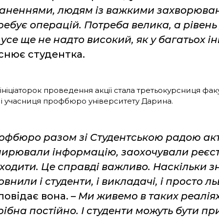
аненнями, людям із важкими захворюван
ребує операцій. Потреба велика, а рівень
 усе ще не надто високий, як у багатьох і
снює студентка.
 ініціаторок проведення акції стала третьокурсниця фа
 і учасниця профбюро університету Дарина.
офбюро разом зі Студентською радою ак
ирювали інформацію, заохочували реєст
ходити. Це справді важливо. Наскільки 
внили і студенти, і викладачі, і просто ль
повідає вона. –
Ми живемо в таких реаліях
рібна постійно. І студенти можуть бути п