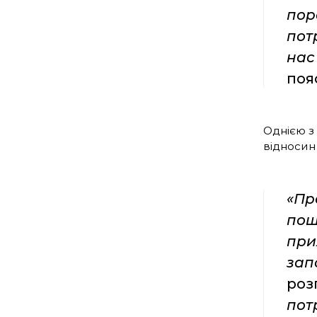
пор
пот
нас
поя
Однією з
відносин
«Пр
пош
при
запо
роз
пот