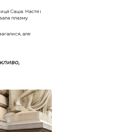
иця Саша. Настя і
вала плазму.
вагалися, але
жливо,