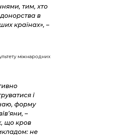
нями, тим, хто
 донорства в
нших країнах»,
–
культету міжнародних
тивно
руватися і
знаю, форму
вів’яни,
–
, що кров
рикладом: не