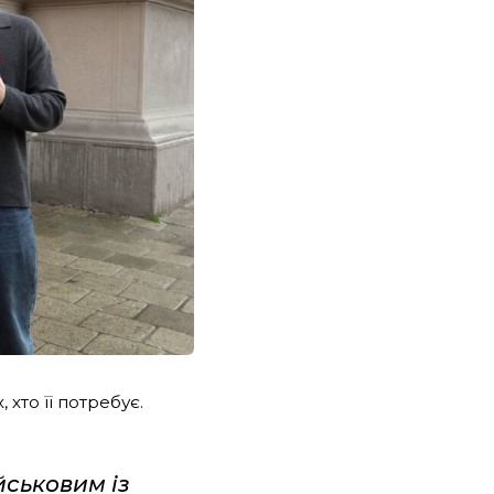
 хто її потребує.
йськовим із