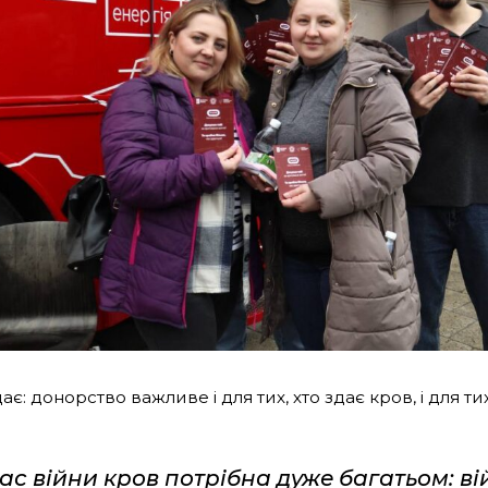
є: донорство важливе і для тих, хто здає кров, і для тих,
час війни кров потрібна дуже багатьом: ві