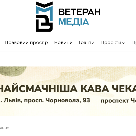
Правовий простір
Новини
Гранти
Проєкти
П
тання