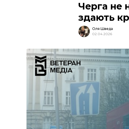
Черга не н
здають кр
Оля Шведа
02.04.2026