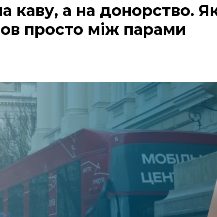
а каву, а на донорство. Як
ов просто між парами