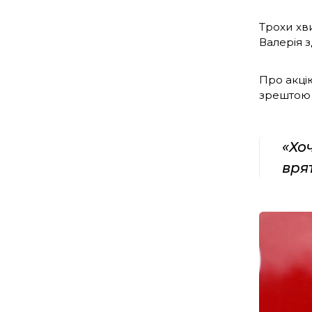
Трохи хв
Валерія 
Про акцію
зрештою 
«Хо
вря