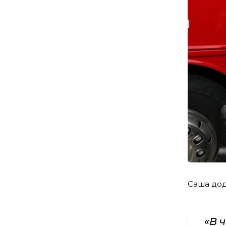
Саша дода
«В 