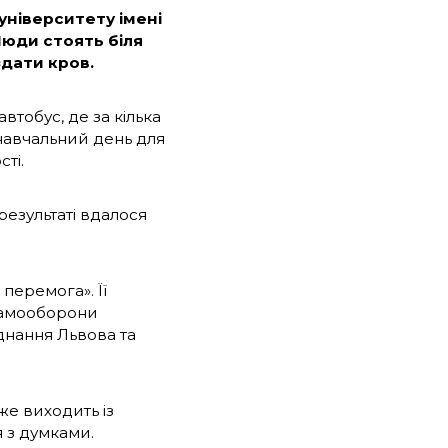
 університету імені
 Люди стоять біля
здати кров.
втобус, де за кілька
навчальний день для
ті.
 результаті вдалося
перемога». Її
 самооборони
днання Львова та
же виходить із
я з думками.