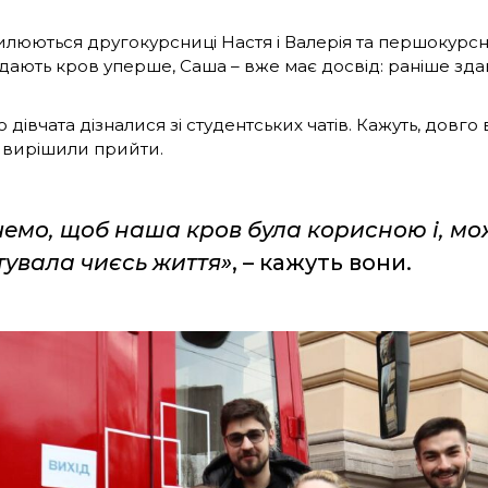
илюються другокурсниці Настя і Валерія та першокурсн
здають кров уперше, Саша – вже має досвід: раніше зда
 дівчата дізналися зі студентських чатів. Кажуть, довго 
вирішили прийти.
чемо, щоб наша кров була корисною і, мо
тувала чиєсь життя»
, – кажуть вони.