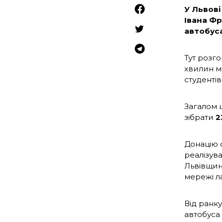
У Львові
Івана Фр
автобуса
Тут розго
хвилин м
студентів
Загалом 
зібрати
2
Донацію о
реалізув
Львівщин
мережі л
Від ранку
автобуса 