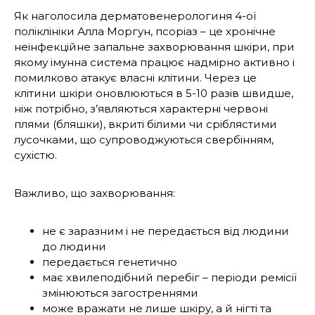
Як наголосила дерматовенерологиня 4-ої
поліклініки Алла Моргун, псоріаз – це хронічне
неінфекційне запальне захворювання шкіри, при
якому імунна система працює надмірно активно і
помилково атакує власні клітини. Через це
клітини шкіри оновлюються в 5-10 разів швидше,
ніж потрібно, з’являються характерні червоні
плями (бляшки), вкриті білими чи сріблястими
лусочками, що супроводжуються свербінням,
сухістю.
Важливо, що захворювання:
не є заразним і не передається від людини
до людини
передається генетично
має хвилеподібний перебіг – періоди ремісії
змінюються загостреннями
може вражати не лише шкіру, а й нігті та