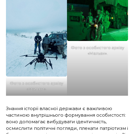
Фото з особистого архіву
«Мальви».
Фото з особистого архіву
«Мальви».
Знання історії власної держави є важливою
частиною внутрішнього формування особистості:
воно допомагає вибудувати ідентичність,
осмислити політичні погляди, плекати патріотизм і