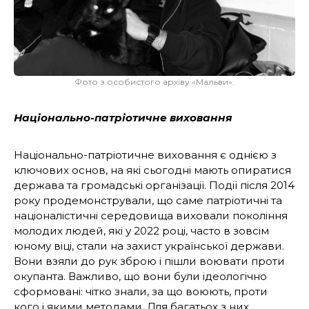
Фото з особистого архіву «Мальви».
Національно-патріотичне виховання
Національно-патріотичне виховання є однією з
ключових основ, на які сьогодні мають опиратися
держава та громадські організації. Події після 2014
року продемонстрували, що саме патріотичні та
націоналістичні середовища виховали покоління
молодих людей, які у 2022 році, часто в зовсім
юному віці, стали на захист української держави.
Вони взяли до рук зброю і пішли воювати проти
окупанта. Важливо, що вони були ідеологічно
сформовані: чітко знали, за що воюють, проти
кого і якими методами. Для багатьох з них