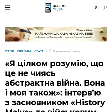
5 хвилин читання
ІСТОРІЇ
СВІТЛИНИ
СТАТТІ
«Я цілком розумію, що
це не чиясь
абстрактна війна. Вона
і моя також»: інтерв’ю
з засновником «History