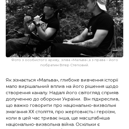
Фото з особистого архіву, зліва «Мальва»,а з права – його
побратим Вітер Степовий.
Як зізнається «Мальва», глибоке вивчення історії
мало вирішальний вплив на його рішення щодо
створення каналу. Надалі його світогляд сприяв
долученню до оборони України. Він підкреслив,
що важко говорити про національно-визвольні
змагання ХХ століття, про жертовність і героїзм,
коли в цей час триває інша, ще масштабніша
національно-визвольна війна. Оскільки є