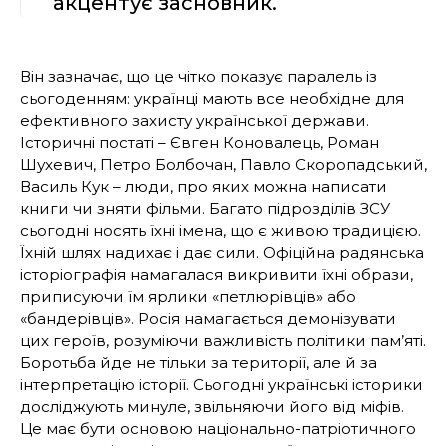
акцентує засновник.
Він зазначає, що це чітко показує паралель із
сьогоденням: українці мають все необхідне для
ефективного захисту української держави.
Історичні постаті – Євген Коновалець, Роман
Шухевич, Петро Болбочан, Павло Скоропадський,
Василь Кук – люди, про яких можна написати
книги чи зняти фільми. Багато підрозділів ЗСУ
сьогодні носять їхні імена, що є живою традицією.
Їхній шлях надихає і дає сили. Офіційна радянська
історіографія намагалася викривити їхні образи,
приписуючи їм ярлики «петлюрівців» або
«бандерівців». Росія намагається демонізувати
цих героїв, розуміючи важливість політики пам’яті.
Боротьба йде не тільки за території, але й за
інтерпретацію історії. Сьогодні українські історики
досліджують минуле, звільняючи його від міфів.
Це має бути основою національно-патріотичного