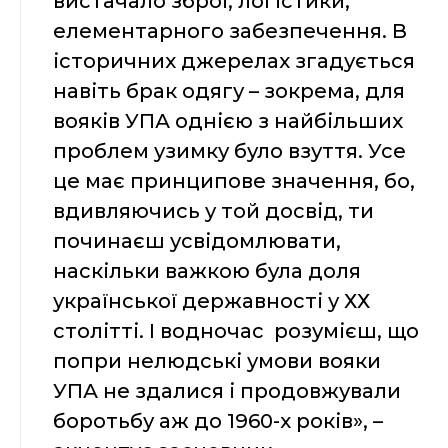
вистачало зброї, логістики,
елементарного забезпечення. В
історичних джерелах згадується
навіть брак одягу – зокрема, для
вояків УПА однією з найбільших
проблем узимку було взуття. Усе
це має принципове значення, бо,
вдивляючись у той досвід, ти
починаєш усвідомлювати,
наскільки важкою була доля
української державності у ХХ
столітті. І водночас розумієш, що
попри нелюдські умови вояки
УПА не здалися і продовжували
боротьбу аж до 1960-х років», –