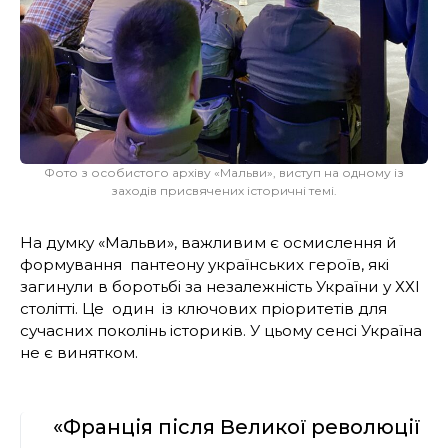
Фото з особистого архіву «Мальви», виступ на одному із
заходів присвячених історичні темі.
На думку «Мальви», важливим є осмислення й
формування пантеону українських героїв, які
загинули в боротьбі за незалежність України у ХХІ
столітті. Це один із ключових пріоритетів для
сучасних поколінь істориків. У цьому сенсі Україна
не є винятком.
«Франція після Великої революції