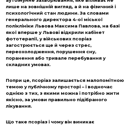
аутоімунне захворювання, яке впливає не
лише на зовнішній вигляд, а й на фізичний і
психологічний стан людини. За словами
генерального директора 4-ої міської
поліклініки Львова Максима Павлова, на базі
якої вперше у Львові відкрили кабінет
фототерапії, у військових псоріаз
загострюється ще й через стрес,
переохолодження, порушення сну,
поранення або тривале перебування у
складних умовах.
Попри це, псоріаз залишається малопомітною
темою у публічному просторі – і водночас
однією з тих, з якими можна і потрібно жити
якісно, за умови правильно підібраного
лікування.
Що таке псоріаз і чому він виникає