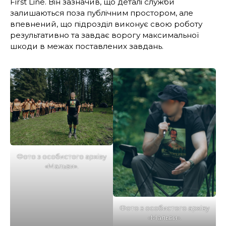
First Line. Він зазначив, що деталі служби
залишаються поза публічним простором, але
впевнений, що підрозділ виконує свою роботу
результативно та завдає ворогу максимальної
шкоди в межах поставлених завдань.
Фото з особистого архіву
«Мальви».
Фото з особистого архіву
«Мальви».