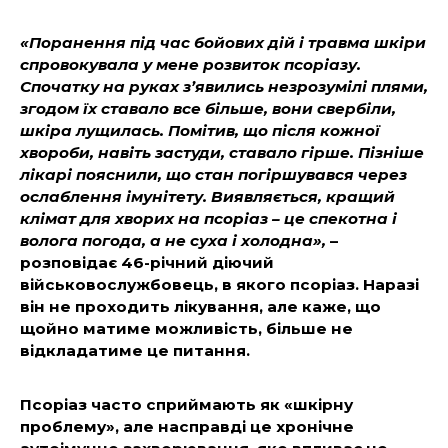
«Поранення під час бойових дій і травма шкіри
спровокувала у мене розвиток псоріазу.
Спочатку на руках з’явились незрозумілі плями,
згодом їх ставало все більше, вони свербіли,
шкіра лущилась. Помітив, що після кожної
хвороби, навіть застуди, ставало гірше. Пізніше
лікарі пояснили, що стан погіршувався через
ослаблення імунітету. Виявляється, кращий
клімат для хворих на псоріаз – це спекотна і
волога погода, а не суха і холодна»,
–
розповідає 46-річний діючий
військовослужбовець, в якого псоріаз. Наразі
він не проходить лікування, але каже, що
щойно матиме можливість, більше не
відкладатиме це питання.
Псоріаз часто сприймають як «шкірну
проблему», але насправді це хронічне