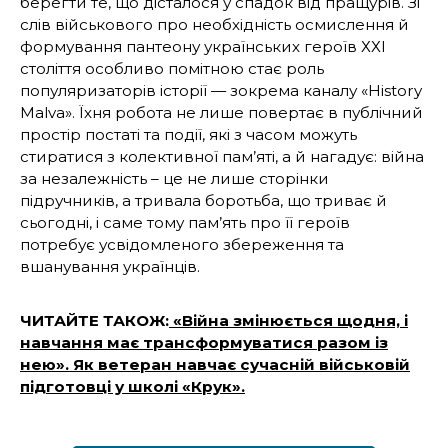
берегти те, що дісталося у спадок від пращурів. Зі
слів військового про необхідність осмислення й
формування пантеону українських героїв ХХІ
століття особливо помітною стає роль
популяризаторів історії — зокрема каналу «History
Malva». Їхня робота не лише повертає в публічний
простір постаті та події, які з часом можуть
стиратися з колективної пам’яті, а й нагадує: війна
за незалежність – це не лише сторінки
підручників, а тривала боротьба, що триває й
сьогодні, і саме тому пам’ять про її героїв
потребує усвідомленого збереження та
вшанування українців.
ЧИТАЙТЕ ТАКОЖ:
«Війна змінюється щодня, і
навчання має трансформуватися разом із
нею». Як ветеран навчає сучасній військовій
підготовці у школі «Крук».