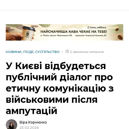
2 хвилини читання
НОВИНИ
ПОДІЇ
СУСПІЛЬСТВО
У Києві відбудеться
публічний діалог про
етичну комунікацію з
військовими після
ампутацій
Віра Корнієнко
23.02.2026