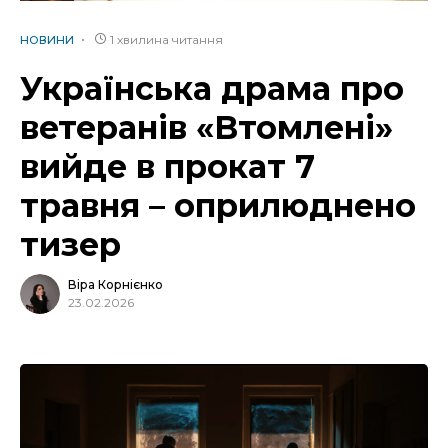
1 хвилина читання
НОВИНИ
Українська драма про
ветеранів «Втомлені»
вийде в прокат 7
травня – оприлюднено
тизер
Віра Корнієнко
23.02.2026