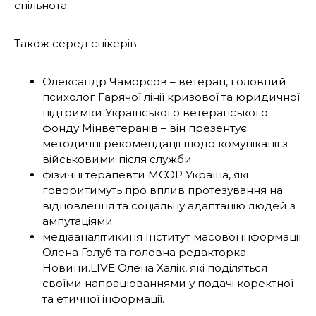
спільнота.
Також серед спікерів:
Олександр Чаморсов – ветеран, головний
психолог Гарячої лінії кризової та юридичної
підтримки Українського ветеранського
фонду Мінветеранів – він презентує
методичні рекомендації щодо комунікації з
військовими після служби;
фізичні терапевти MCOP Україна, які
говоритимуть про вплив протезування на
відновлення та соціальну адаптацію людей з
ампутаціями;
медіааналітикиня Інститут масової інформації
Олена Голуб та головна редакторка
Новини.LIVE Олена Халік, які поділяться
своїми напрацюваннями у подачі коректної
та етичної інформації.