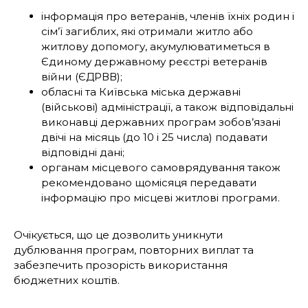
інформація про ветеранів, членів їхніх родин і
сім’ї загиблих, які отримали житло або
житлову допомогу, акумулюватиметься в
Єдиному державному реєстрі ветеранів
війни (ЄДРВВ);
обласні та Київська міська державні
(військові) адміністрації, а також відповідальні
виконавці державних програм зобов’язані
двічі на місяць (до 10 і 25 числа) подавати
відповідні дані;
органам місцевого самоврядування також
рекомендовано щомісяця передавати
інформацію про місцеві житлові програми.
Очікується, що це дозволить уникнути
дублювання програм, повторних виплат та
забезпечить прозорість використання
бюджетних коштів.