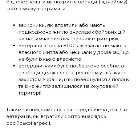
Відтепер кошти на покриття оренди (піднайому)
житла можуть отримати:
захисники, які втратили або мають
пошкоджене житло внаслідок бойових дій
чи на тимчасово окупованих територіях,
ветерани з числа ВПО, які взагалі не мають
власного житла або мешкали у домівках, що
не були їхньою власністю;
ветерани, яких було позбавлено особистої
свободи державою-агресором у зв’язку із
захистом України, і які повернулися з полону
та їхнє житло залишилося на окупованій
території.
Таким чином, компенсація передбачена для всіх
ветеранів, які втратили житло внаслідок
російської агресії.