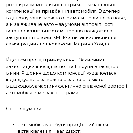
розширили можливості отримання часткової
компенсації за придбання автомобіля. Відтепер
відшкодування можна отримати не лише за нове,
а й за вживане авто – за умови відповідності
встановленим вимогам, про що
повідомила
заступниця голови КМДА з питань здійснення
самоврядних повноважень Марина Хонда.
Йдеться про підтримку киян – Захисників і
Захисниць з інвалідністю І та ІІ групи внаслідок
війни. Рішення щодо компенсації ухвалюється
індивідуально за кожною заявою, а місто
відшкодовує частину фактично сплаченої вартості
автомобіля в межах програми.
Основні умови:
автомобіль має бути придбаний після
встановлення інвалідності;