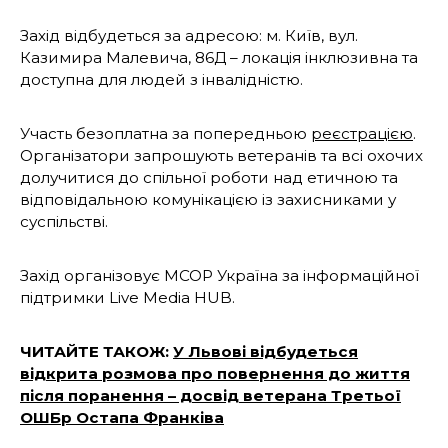
Захід відбудеться за адресою: м. Київ, вул.
Казимира Малевича, 86Д – локація інклюзивна та
доступна для людей з інвалідністю.
Участь безоплатна за попередньою
реєстрацією
.
Організатори запрошують ветеранів та всі охочих
долучитися до спільної роботи над етичною та
відповідальною комунікацією із захисниками у
суспільстві.
Захід організовує MCOP Україна за інформаційної
підтримки Live Media HUB.
ЧИТАЙТЕ ТАКОЖ:
У Львові відбудеться
відкрита розмова про повернення до життя
після поранення – досвід ветерана Третьої
ОШБр Остапа Франківа