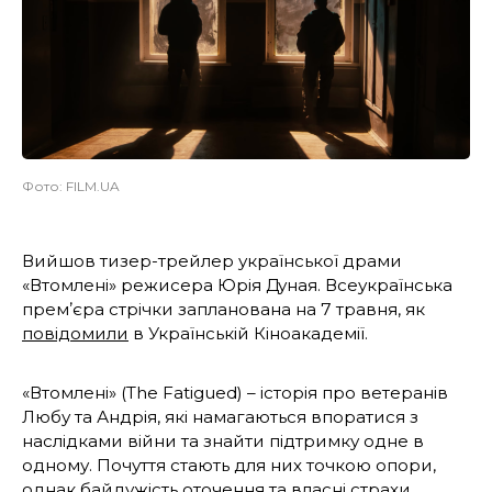
Фото: FILM.UA
Вийшов тизер-трейлер української драми
«Втомлені» режисера Юрія Дуная. Всеукраїнська
премʼєра стрічки запланована на 7 травня, як
повідомили
в Українській Кіноакадемії.
«Втомлені» (The Fatigued) – історія про ветеранів
Любу та Андрія, які намагаються впоратися з
наслідками війни та знайти підтримку одне в
одному. Почуття стають для них точкою опори,
однак байдужість оточення та власні страхи