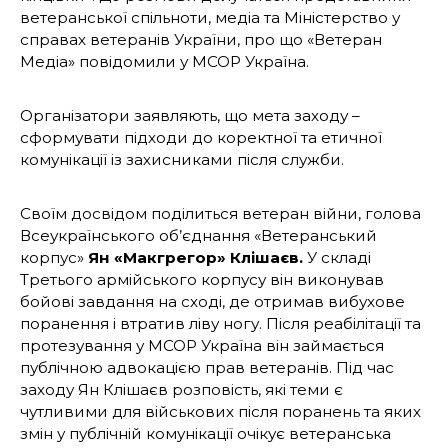
ветеранської спільноти, медіа та Міністерство у
справах ветеранів України, про що «Ветеран
Медіа» повідомили у MCOP Україна.
Організатори заявляють, що мета заходу –
сформувати підходи до коректної та етичної
комунікації із захисниками після служби.
Своїм досвідом поділиться ветеран війни, голова
Всеукраїнського об’єднання «Ветеранський
корпус»
Ян «Макгрегор» Клішаєв.
У складі
Третього армійського корпусу він виконував
бойові завдання на сході, де отримав вибухове
поранення і втратив ліву ногу. Після реабілітації та
протезування у MCOP Україна він займається
публічною адвокацією прав ветеранів. Під час
заходу Ян Клішаєв розповість, які теми є
чутливими для військових після поранень та яких
змін у публічній комунікації очікує ветеранська