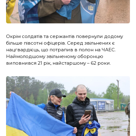
Окрім солдатів та сержантів повернули додому
більше півсотні офіцерів. Серед звільнених є
нацгвардієць, що потрапив в полон на ЧАЕС.
Наймолодшому звільненому оборонцю
виповнився 21 рік, найстаршому – 62 роки.