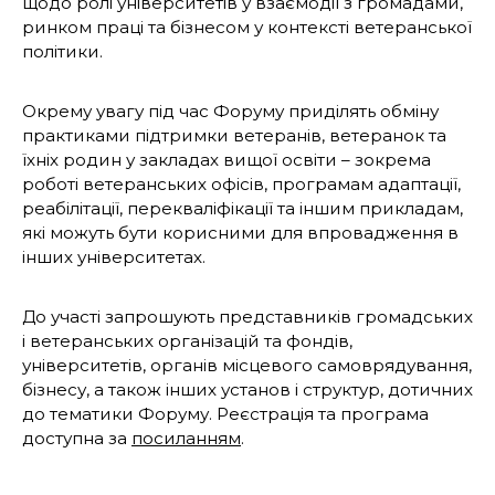
щодо ролі університетів у взаємодії з громадами,
ринком праці та бізнесом у контексті ветеранської
політики.
Окрему увагу під час Форуму приділять обміну
практиками підтримки ветеранів, ветеранок та
їхніх родин у закладах вищої освіти – зокрема
роботі ветеранських офісів, програмам адаптації,
реабілітації, перекваліфікації та іншим прикладам,
які можуть бути корисними для впровадження в
інших університетах.
До участі запрошують представників громадських
і ветеранських організацій та фондів,
університетів, органів місцевого самоврядування,
бізнесу, а також інших установ і структур, дотичних
до тематики Форуму. Реєстрація та програма
доступна за
посиланням
.