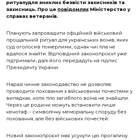
ритуалудля зниклих безвісти захисників та
захисниць. Про це
повідомляє
Міністерство у
справах ветеранів.
Планують запровадити офіційний військовий
прощальний ритуал для українських воїнів, яких
суд оголосив померлими, однак чиї тіла не
вдалося знайти. Відповідний законопроєкт уже
підтримали, далі його передадуть на підпис
Президенту України.
Наразі чинне законодавство не дозволяє
проводити поховання з військовими почестями у
випадках, коли тіло загиблого воїна не знайшли.
Через це родини можуть встановити лише
кенотаф – символічну меморіальну споруду без
поховання, але без військових почестей.
Новий законопроєкт має усунути цю прогалину.