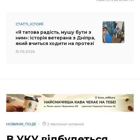
СТАТТІ
ІСТОРІЇ
«Я татова радість, мушу бути з
ним»: історія ветерана з Дніпра,
який вчиться ходити на протезі
15.05.2026
2 хвилини читання
НОВИНИ
ПОДІЇ
В УКУ відбудеться