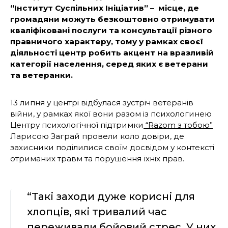
“Інститут Суспільних Ініціатив” – місце, де
громадяни можуть безкоштовно отримувати
кваліфіковані послуги та консультації різного
правничого характеру, тому у рамках своєї
діяльності центр робить акцент на вразливій
категорії населення, серед яких є ветерани
та ветеранки.
13 липня у центрі відбулася зустріч ветеранів
війни, у рамках якої вони разом із психологинею
Центру психологічної підтримки
“Razom з тобою”
Ларисою Заграй провели коло довіри, де
захисники поділилися своїм досвідом у контексті
отриманих травм та порушення їхніх прав.
“Такі заходи дуже корисні для
хлопців, які тривалий час
переживали бойовий стрес. У них