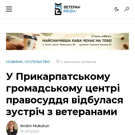
2 хвилини читання
НОВИНИ
СУСПІЛЬСТВО
У Прикарпатському
громадському центрі
правосуддя відбулася
зустріч з ветеранами
Kristin Mukutun
19.07.2023