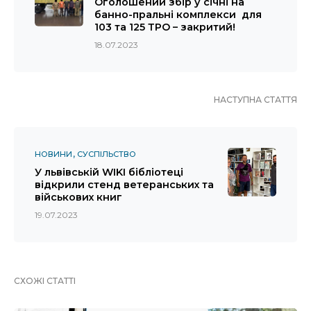
Оголошений збір у січні на
банно-пральні комплекси для
103 та 125 ТРО – закритий!
18.07.2023
НАСТУПНА СТАТТЯ
НОВИНИ
СУСПІЛЬСТВО
У львівській WIKI бібліотеці
відкрили стенд ветеранських та
військових книг
19.07.2023
СХОЖІ СТАТТІ