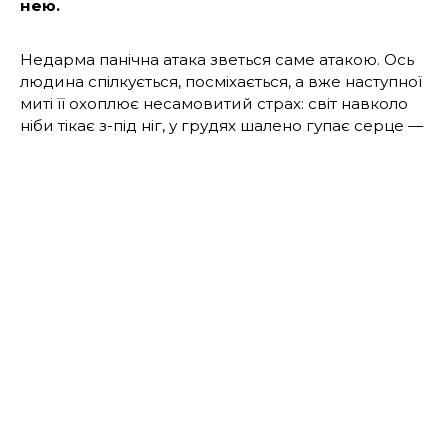
нею.
Недарма панічна атака зветься саме атакою. Ось
людина спілкується, посміхається, а вже наступної
миті її охоплює несамовитий страх: світ навколо
ніби тікає з-під ніг, у грудях шалено гупає серце —
здається, вона от-от помре.
Зазвичай панічні атаки виникають без реальної
небезпеки — як наслідок тривалого стресу й
втоми. Потужний вияв тривоги захоплює всі наші
відчуття та на певний проміжок часу стирає
зв’язок із реальністю — звідси почуття
приреченості, втрата самоконтролю.
Найкраща протидія панічній атаці — «заземлення»,
повернення до реальності та усвідомлення
цілковитої безпеки.