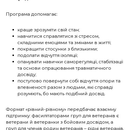
Програма допомагає:
краще зрозуміти свій стан;
навчитися справлятися зі стресом,
складними емоціями та змінами в житті;
покращити стосунки з близькими;
подолати відчуття ізоляції;
опанувати навички саморегуляції, стабілізації
та основи опрацювання травматичного
досвіду;
поступово повернути собі відчуття опори та
впевненості разом з людьми, які справді
розуміють, бо мають подібний досвід.
Формат «рівний-рівному» передбачає взаємну
підтримку: фасилітаторами груп для ветеранів є
ветерани й ветеранки з бойовим досвідом, а
груп для членів родин ветеранів – рідні ветеранів.