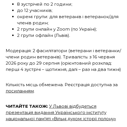
8 зустрічей по 2 години;
до 12 учасників;
окремі групи: для ветеранів і ветеранок/для
членів родин;
2 групи онлайн у Zoom (по Україні);
2 групи офлайн (Львів).
Модерація: 2 фасилітатори (ветерани і ветеранки/
члени родин ветеранів). Тривалість: з 16 червня
2026 року до 29 серпня (орієнтовний розклад:
перші 4 зустрічі – щотижня, далі – раз на два тижні)
Кількість місць обмежена. Реєстрація доступна за
посиланням
.
ЧИТАЙТЕ ТАКОЖ:
У Львові відбудеться
презентація видання Українського інституту
національної пам’яті «Вільні духом: історії полону»