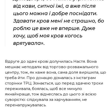
від кави, ситної їжі, а вже після
цього можна і добре поснідати.
Здавати кров мені не страшно, бо
роблю це вже не вперше. Дуже
хочу, щоб моя кров когось
врятувала»
.
Вдруге до здачі крові долучилась Настя. Вона
мешкає неподалік від торгово-розважального
центру, тож, як каже вона, сама доля вирішила, що
треба йти. Про донацію дізналась з інстаграм
сторінки ТРЦ. Зізнається, що перед здачею трохи
переживала, боялась, щоб все минуло
якнайкраще, тож віднеслась до цього зі всією
суворістю: слідкувала за харчуванням, не
перенапружувалась.