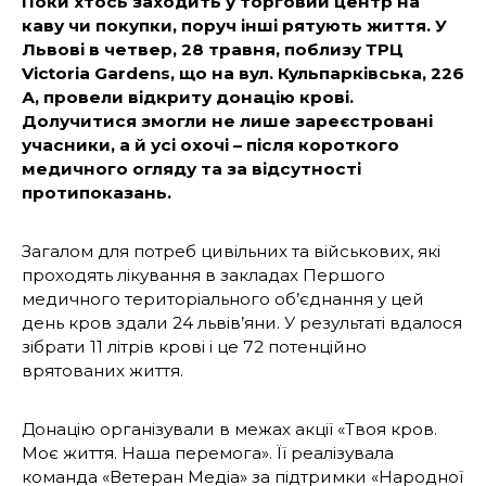
Поки хтось заходить у торговий центр на
каву чи покупки, поруч інші рятують життя. У
Львові в четвер, 28 травня, поблизу ТРЦ
Victoria Gardens, що на вул. Кульпарківська, 226
А, провели відкриту донацію крові.
Долучитися змогли не лише зареєстровані
учасники, а й усі охочі – після короткого
медичного огляду та за відсутності
протипоказань.
Загалом для потреб цивільних та військових, які
проходять лікування в закладах Першого
медичного територіального об’єднання у цей
день кров здали 24 львів’яни. У результаті вдалося
зібрати 11 літрів крові і це 72 потенційно
врятованих життя.
Донацію організували в межах акції «Твоя кров.
Моє життя. Наша перемога». Її реалізувала
команда «Ветеран Медіа» за підтримки «Народної