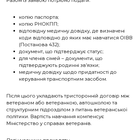
Разом із заявою потрібно подати:
копію паспорта;
копію РНОКПП;
відповідну медичну довідку, де визначені
коди відповідно до яких має навчатися ОІВВ
(Постанова 432);
документ, що підтверджує статус;
для членів сімей – документи, що
підтверджують родинні зв’язки;
медичну довідку щодо придатності до
керування транспортним засобом.
Після цього укладають тристоронній договір між
ветераном або ветеранкою, автошколою та
структурним підрозділом з питань ветеранської
політики. Вартість навчання компенсує
Міністерство у справах ветеранів.