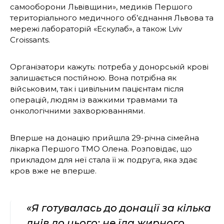
самооборони Львівщини», медиків Першого
територіального медичного об’єднання Львова та
мережі лабораторій «Ескулаб», а також Lviv
Croissants.
Організатори кажуть: потреба у донорській крові
залишається постійною. Вона потрібна як
військовим, так і цивільним пацієнтам після
операцій, людям із важкими травмами та
онкологічними захворюваннями.
Вперше на донацію прийшла 29-річна сімейна
лікарка Першого ТМО Олена. Розповідає, що
прикладом для неї стала її ж подруга, яка здає
кров вже не вперше.
«Я готувалась до донації за кілька
днів до цього: не їла жирного,