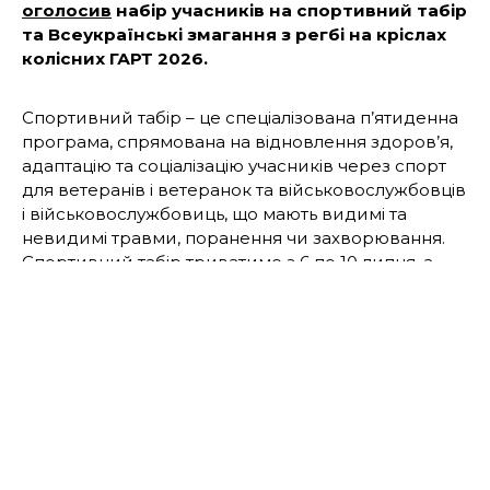
оголосив
набір учасників на спортивний табір
та Всеукраїнські змагання з регбі на кріслах
колісних ГАРТ 2026.
Спортивний табір – це спеціалізована п’ятиденна
програма, спрямована на відновлення здоров’я,
адаптацію та соціалізацію учасників через спорт
для ветеранів і ветеранок та військовослужбовців
і військовослужбовиць, що мають видимі та
невидимі травми, поранення чи захворювання.
Спортивний табір триватиме з 6 по 10 липня, а
змагання – з 11 по 12 липня у Львівській області.
Табір включає адаптовані тренування під
керівництвом фахівців, роботу з фізичними
терапевтами, психологічну підтримку та додаткові
культурні й освітні заходи. Окрім регбі на кріслах
колісних учасники матимуть змогу спробувати
себе і в інших видах спорту: стрільбі з лука,
веслуванню на тренажері, настільному тенісу та