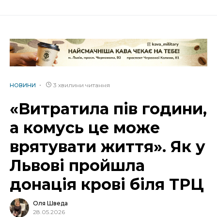
3 хвилини читання
НОВИНИ
«Витратила пів години,
а комусь це може
врятувати життя». Як у
Львові пройшла
донація крові біля ТРЦ
Оля Шведа
28.05.2026