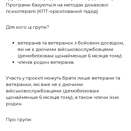
Програми базуються на методах доказової
психотерапії (КПТ-орієнтований підхід)
Для кого ці групи?
ветеранів та ветеранок з бойовим досвідом,
які не є діючими військовослужбовцями
(демобілізовані щонайменше 6 місяців тому);
членів родин ветеранів.
Участь у проєкті можуть брати лише ветерани та
ветеранки, які вже не є діючими
військовослужбовцями (демобілізовані
щонайменше 6 місяців тому), а також члени їхніх
родин.
Про групи: