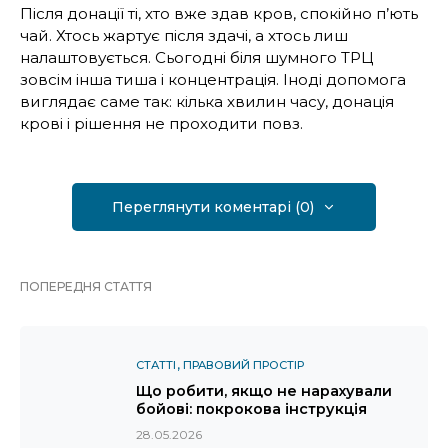
Після донації ті, хто вже здав кров, спокійно п’ють
чай. Хтось жартує після здачі, а хтось лиш
налаштовується. Сьогодні біля шумного ТРЦ
зовсім інша тиша і концентрація. Іноді допомога
виглядає саме так: кілька хвилин часу, донація
крові і рішення не проходити повз.
Переглянути коментарі (0)
ПОПЕРЕДНЯ СТАТТЯ
СТАТТІ
ПРАВОВИЙ ПРОСТІР
Що робити, якщо не нарахували
бойові: покрокова інструкція
28.05.2026