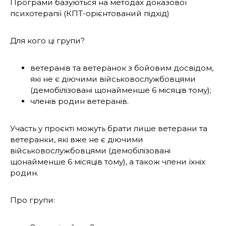
Програми базуються на методах доказової
психотерапії (КПТ-орієнтований підхід)
Для кого ці групи?
ветеранів та ветеранок з бойовим досвідом,
які не є діючими військовослужбовцями
(демобілізовані щонайменше 6 місяців тому);
членів родин ветеранів.
Участь у проєкті можуть брати лише ветерани та
ветеранки, які вже не є діючими
військовослужбовцями (демобілізовані
щонайменше 6 місяців тому), а також члени їхніх
родин.
Про групи: