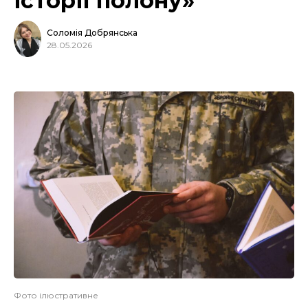
історії полону»
Соломія Добрянська
28.05.2026
Фото ілюстративне