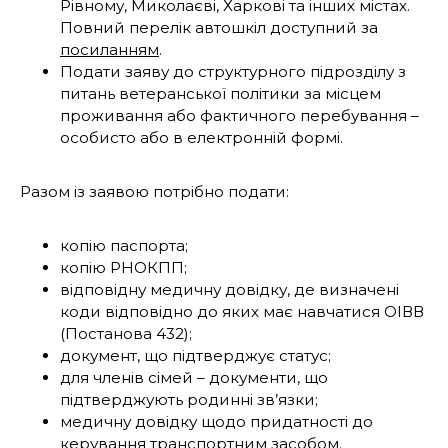
Рівному, Миколаєві, Харкові та інших містах.
Повний перелік автошкіл доступний за
посиланням
.
Подати заяву до структурного підрозділу з
питань ветеранської політики за місцем
проживання або фактичного перебування –
особисто або в електронній формі.
Разом із заявою потрібно подати:
копію паспорта;
копію РНОКПП;
відповідну медичну довідку, де визначені
коди відповідно до яких має навчатися ОІВВ
(Постанова 432);
документ, що підтверджує статус;
для членів сімей – документи, що
підтверджують родинні зв’язки;
медичну довідку щодо придатності до
керування транспортним засобом.