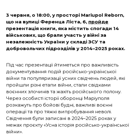
3 червня, о 18:00, у просторі Mariupol Reborn,
що на вулиці Ференца Ліста, 6,
пройде
презентація книги, яка містить спогади 14
військових, що брали участь у війні за
незалежність України у складі ЗСУ та
добровольчих підрозділів у 2014–2025 роках.
Під час презентації йтиметься про важливість
документування подій російсько-української
війни та популяризації усних свідчень людей, які
пройшли різні етапи війни, стали свідками
воєнних злочинів та жахіть російського полону.
Через особисті історії оборонці Маріуполя
розкажуть про бойові будні, важливі воєнні
операції та про тяжкі випробування неволі.
Свідчення були записані в 2024–2025 роках у
межах проєкту «Усна історія російсько-української
війни».