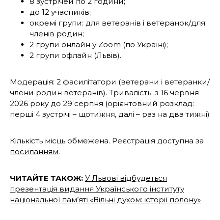
8 зустрічей по 2 години;
до 12 учасників;
окремі групи: для ветеранів і ветеранок/для
членів родин;
2 групи онлайн у Zoom (по Україні);
2 групи офлайн (Львів).
Модерація: 2 фасилітатори (ветерани і ветеранки/
члени родин ветеранів). Тривалість: з 16 червня
2026 року до 29 серпня (орієнтовний розклад:
перші 4 зустрічі – щотижня, далі – раз на два тижні)
Кількість місць обмежена. Реєстрація доступна за
посиланням
.
ЧИТАЙТЕ ТАКОЖ:
У Львові відбудеться
презентація видання Українського інституту
національної пам’яті «Вільні духом: історії полону»