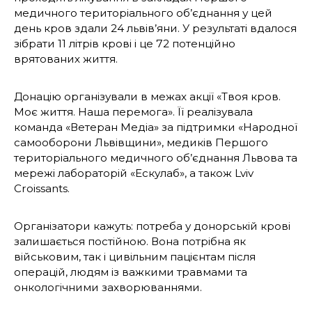
медичного територіального об’єднання у цей
день кров здали 24 львів’яни. У результаті вдалося
зібрати 11 літрів крові і це 72 потенційно
врятованих життя.
Донацію організували в межах акції «Твоя кров.
Моє життя. Наша перемога». Її реалізувала
команда «Ветеран Медіа» за підтримки «Народної
самооборони Львівщини», медиків Першого
територіального медичного об’єднання Львова та
мережі лабораторій «Ескулаб», а також Lviv
Croissants.
Організатори кажуть: потреба у донорській крові
залишається постійною. Вона потрібна як
військовим, так і цивільним пацієнтам після
операцій, людям із важкими травмами та
онкологічними захворюваннями.