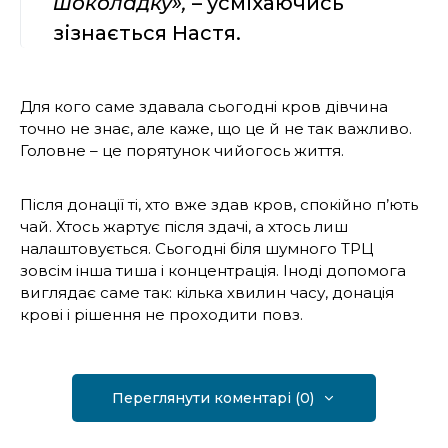
шоколадку»,
– усміхаючись
зізнається Настя.
Для кого саме здавала сьогодні кров дівчина
точно не знає, але каже, що це й не так важливо.
Головне – це порятунок чийогось життя.
Після донації ті, хто вже здав кров, спокійно п’ють
чай. Хтось жартує після здачі, а хтось лиш
налаштовується. Сьогодні біля шумного ТРЦ
зовсім інша тиша і концентрація. Іноді допомога
виглядає саме так: кілька хвилин часу, донація
крові і рішення не проходити повз.
Переглянути коментарі (0)