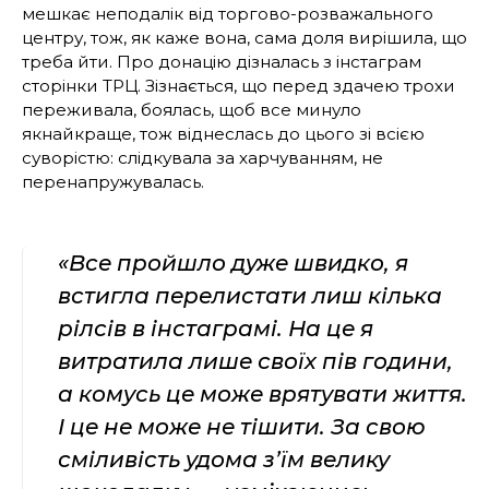
мешкає неподалік від торгово-розважального
центру, тож, як каже вона, сама доля вирішила, що
треба йти. Про донацію дізналась з інстаграм
сторінки ТРЦ. Зізнається, що перед здачею трохи
переживала, боялась, щоб все минуло
якнайкраще, тож віднеслась до цього зі всією
суворістю: слідкувала за харчуванням, не
перенапружувалась.
«Все пройшло дуже швидко, я
встигла перелистати лиш кілька
рілсів в інстаграмі. На це я
витратила лише своїх пів години,
а комусь це може врятувати життя.
І це не може не тішити. За свою
сміливість удома з’їм велику