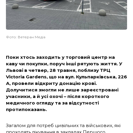
Фото: Ветеран Медіа
Поки хтось заходить у торговий центр на
каву чи покупки, поруч інші рятують життя. У
Львові в четвер, 28 травня, поблизу ТРЦ
Victoria Gardens, що на вул. Кульпарківська, 226
А, провели відкриту донацію крові.
Долучитися змогли не лише зареєстровані
учасники, а й усі охочі – після короткого
медичного огляду та за відсутності
протипоказань.
Загалом для потреб цивільних та військових, які
проходять лікування в закладах Першого