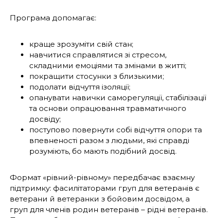
Програма допомагає:
краще зрозуміти свій стан;
навчитися справлятися зі стресом,
складними емоціями та змінами в житті;
покращити стосунки з близькими;
подолати відчуття ізоляції;
опанувати навички саморегуляції, стабілізації
та основи опрацювання травматичного
досвіду;
поступово повернути собі відчуття опори та
впевненості разом з людьми, які справді
розуміють, бо мають подібний досвід.
Формат «рівний-рівному» передбачає взаємну
підтримку: фасилітаторами груп для ветеранів є
ветерани й ветеранки з бойовим досвідом, а
груп для членів родин ветеранів – рідні ветеранів.