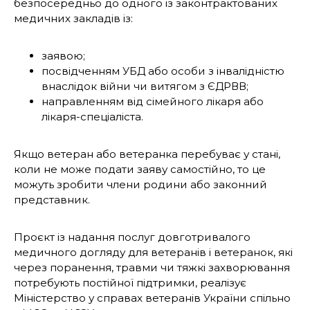
безпосередньо до одного із законтрактованих
медичних закладів із:
заявою;
посвідченням УБД або особи з інвалідністю
внаслідок війни чи витягом з ЄДРВВ;
направленням від сімейного лікаря або
лікаря-спеціаліста.
Якщо ветеран або ветеранка перебуває у стані,
коли не може подати заяву самостійно, то це
можуть зробити члени родини або законний
представник.
Проєкт із надання послуг довготривалого
медичного догляду для ветеранів і ветеранок, які
через поранення, травми чи тяжкі захворювання
потребують постійної підтримки,
реалізує
Міністерство у справах ветеранів України спільно