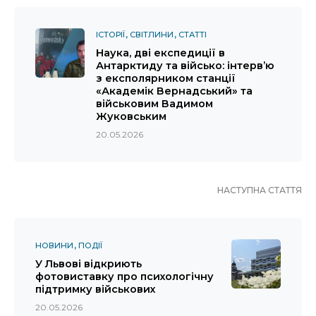
ІСТОРІЇ
СВІТЛИНИ
СТАТТІ
Наука, дві експедиції в
Антарктиду та військо: інтерв’ю
з експолярником станції
«Академік Вернадський» та
військовим Вадимом
Жуковським
20.05.2026
НАСТУПНА СТАТТЯ
НОВИНИ
ПОДІЇ
У Львові відкриють
фотовиставку про психологічну
підтримку військових
20.05.2026