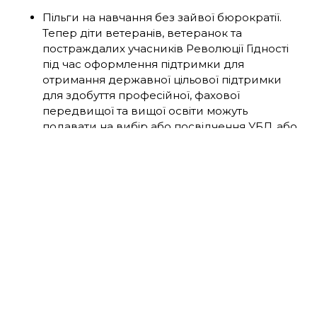
Пільги на навчання без зайвої бюрократії.
Тепер діти ветеранів, ветеранок та
постраждалих учасників Революції Гідності
під час оформлення підтримки для
отримання державної цільової підтримки
для здобуття професійної, фахової
передвищої та вищої освіти можуть
подавати на вибір або посвідчення УБД, або
витяг із ЄДРВВ одного з батьків.
Якщо дитина віком до 23 років або її представник
замовляє такий витяг самостійно, до запиту
обов’язково додається довідка про здобувача
освіти з бази Єдиної державної електронної бази
з питань освіти (ЄДЕБО).
Більше даних у витягу та легке отримання.
Тепер цей документ міститиме додаткові
корисні відомості: який саме орган чи комісія