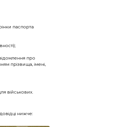
орінки паспорта
ності);
відомлення про
ям прізвища, імені,
ля військових.
довідці нижче: