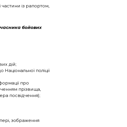
 частини із рапортом,
учасника бойових
их дій;
 Національної поліції
формації про
аченням прізвища,
омера посвідчення);
апері, зображення