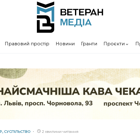
Правовий простір
Новини
Гранти
Проєкти
П
2 хвилини читання
Р
СУСПІЛЬСТВО