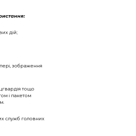
ористання:
их дій;
апері, зображення
ацгвардія тощо
том і пакетом
м.
их служб головних