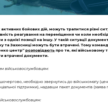
 активних бойових дій, можуть трапитися різні ситу
вність реагування на переміщення чи коли необх
и з однієї позиції на іншу. У такій ситуації документ
у та Захисниці можуть бути втрачені. Тому коман
енко центр”
розповідають
про те, які військовому т
ти втрачені документи.
им військовослужбовцям:
очергово, необхідно звернутись до військкомату (це
оціальної підтримки), надавши пакет документів (заява п
ійськовослужбовцям: