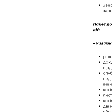
Звер
зар
Пакет до
дій
– у зв’яз
ріше
доку
щодо
опуб
неді
імен
копі
лист
копі
дві 
обли