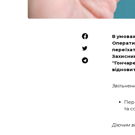
В умовах
Операти
переїхат
Захисник
“Гончар
віднови
Звільнен
Перш
та с
Діючим в