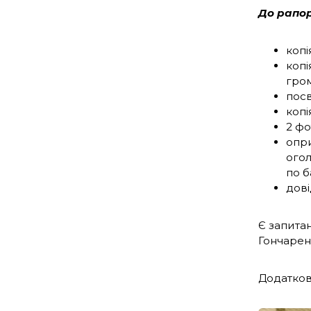
До рапор
копі
копі
гром
посв
копі
2 фо
опри
огол
по б
дові
Є запита
Гончаренк
Додатков