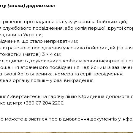
ту (заяви) додаються:
я рішення про надання статусу учасника бойових дій;
я службового посвідчення, або копія першої, другої ст
адянина України;
ідчення, що стало непридатним;
я втраченого посвідчення учасника бойових дій (за наяв
токартки (матові) 3 × 4 см;
люднене в друкованих засобах масової інформації по
ошення втраченого посвідчення недійсним із зазначенн
атькові його власника, номера та серії посвідчення;
дка з органу поліції – у разі викрадення.
ння? Звертайтесь на гарячу лінію Юридична допомога д
о центр: +380 67 204 2206.
о можете дізнатися про відновлення документів у інфо