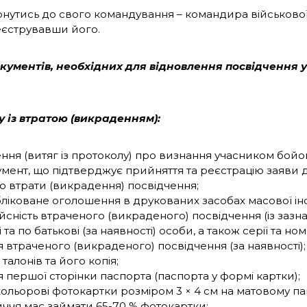
нутись до свого командування – командира військової
еєструвавши його.
кументів, необхідних для відновлення посвідчення 
ку із втратою (викраденням):
ння (витяг із протоколу) про визнання учасником бойов
мент, що підтверджує прийняття та реєстрацію заяви до
 втрати (викрадення) посвідчення;
ліковане оголошення в друкованих засобах масової ін
йсність втраченого (викраденого) посвідчення (із зазн
і та по батькові (за наявності) особи, а також серії та н
я втраченого (викраденого) посвідчення (за наявності);
 талонів та його копія;
я першої сторінки паспорта (паспорта у формі картки);
кольорові фотокартки розміром 3 × 4 см на матовому п
ччя має займати 65-70 % фотокартки;