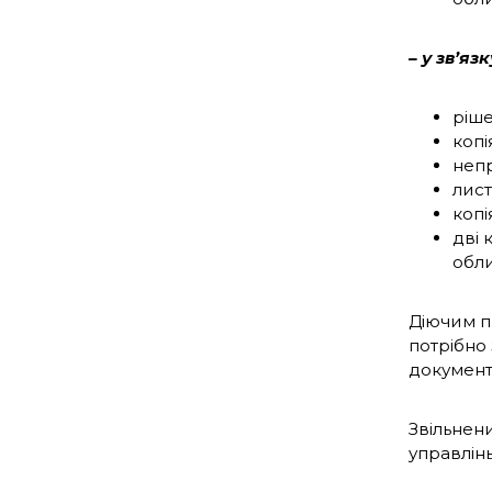
– у зв’я
ріше
копі
неп
лист
копі
дві 
обли
Діючим п
потрібно
документі
Звільнен
управлін