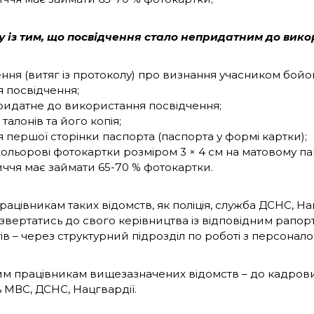
зку із тим, що посвідчення стало непридатним до вик
ння (витяг із протоколу) про визнання учасником бойов
я посвідчення;
ридатне до використання посвідчення;
 талонів та його копія;
я першої сторінки паспорта (паспорта у формі картки);
кольорові фотокартки розміром 3 × 4 см на матовому п
ччя має займати 65-70 % фотокартки.
рацівникам таких відомств, як поліція, служба ДСНС, Н
 звертатись до свого керівництва із відповідним рапор
в – через структурний підрозділ по роботі з персонало
им працівникам вищезазначених відомств – до кадров
ь МВС, ДСНС, Нацгвардії.