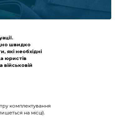
ації.
ідно швидко
и, які необхідні
да юристів
а військовій
нтру комплектування
ишеться на місці).