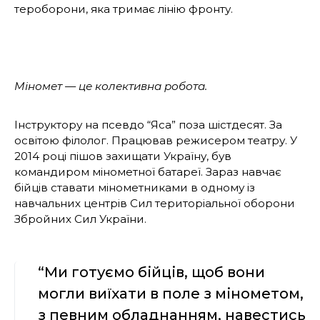
тероборони, яка тримає лінію фронту.
Міномет — це колективна робота.
Інструктору на псевдо “Яса” поза шістдесят. За
освітою філолог. Працював режисером театру. У
2014 році пішов захищати Україну, був
командиром мінометної батареї. Зараз навчає
бійців ставати мінометниками в одному із
навчальних центрів Сил територіальної оборони
Збройних Сил України.
“Ми готуємо бійців, щоб вони
могли виїхати в поле з мінометом,
з певним обладнанням, навестись