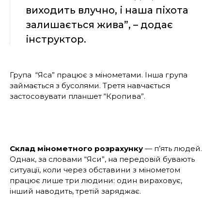
виходить влучно, і наша піхота
залишається жива”, – додає
інструктор.
Група “Яса” працює з мінометами. Інша група
займається з бусолями. Третя навчається
застосовувати планшет “Кропива”.
Склад мінометного розрахунку
— п’ять людей.
Однак, за словами “Яси”, на передовій бувають
ситуації, коли через обставини з мінометом
працює лише три людини: один вираховує,
інший наводить, третій заряджає.