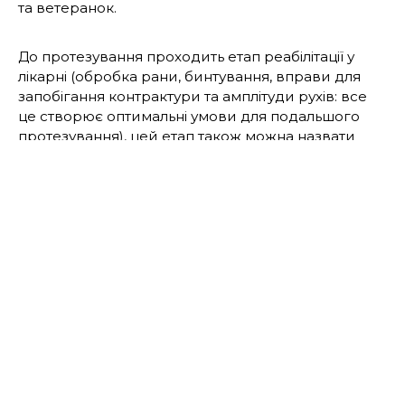
та ветеранок.
До протезування проходить етап реабілітації у
лікарні (обробка рани, бинтування, вправи для
запобігання контрактури та амплітуди рухів: все
це створює оптимальні умови для подальшого
протезування), цей етап також можна назвати
підготовка до протезування.
Зазвичай протезування проходить у два етапи:
Спершу підбирається тимчасовий протез
Тимчасовий протез можуть рекомендувати у
медичному закладі, щоб контролювати розмір
кукси – частини кінцівки, що залишається після
ампутації. Він може бути не дуже естетичним та
мобільним. На ці якості варто звернути увагу при
виготовленні постійного індивідуального