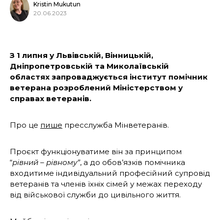
Kristin Mukutun
20.06.2023
З 1 липня у Львівській, Вінницькій,
Дніпропетровській та Миколаївській
областях запроваджується інститут помічник
ветерана розроблений Міністерством у
справах ветеранів.
Про це
пише
пресслужба Мінветеранів.
Проєкт функціонуватиме він за принципом
“
рівний – рівному”
, а до обов’язків помічника
входитиме індивідуальний професійний супровід
ветеранів та членів їхніх сімей у межах переходу
від військової служби до цивільного життя.