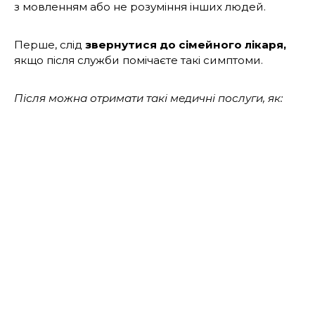
з мовленням або не розуміння інших людей.
Перше, слід
звернутися до сімейного лікаря,
якщо після служби помічаєте такі симптоми.
Після можна отримати такі медичні послуги, як:
загальні аналізи (крові, глюкози тощо),
діагностика слуху
призначення лікування
знеболення під час лікування та необхідні
ліки на стаціонарі
реабілітація та психологічна допомога
Отримати підтримку можна у медичних закладах,
які
працюють
у партнерстві із Національною
службою здоров’я України У рамках такої
співпраці, якщо ветерану чи ветеранці необхідне
лікування у стаціонарі, то вся медична допомога