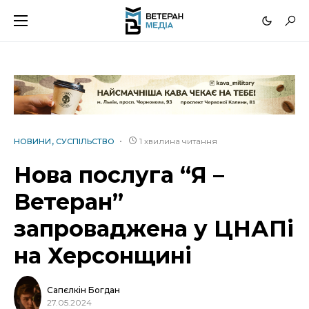
1 хвилина читання
НОВИНИ
СУСПІЛЬСТВО
Нова послуга “Я –
Ветеран”
запроваджена у ЦНАПі
на Херсонщині
Сапєлкін Богдан
27.05.2024