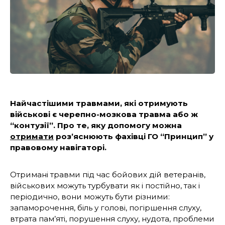
Найчастішими травмами, які отримують
військові є черепно-мозкова травма або ж
“контузії”. Про те, яку допомогу можна
отримати
роз’яснюють фахівці ГО “Принцип” у
правовому навігаторі.
Отримані травми під час бойових дій ветеранів,
військових можуть турбувати як і постійно, так і
періодично, вони можуть бути різними:
запаморочення, біль у голові, погіршення слуху,
втрата пам’яті, порушення слуху, нудота, проблеми