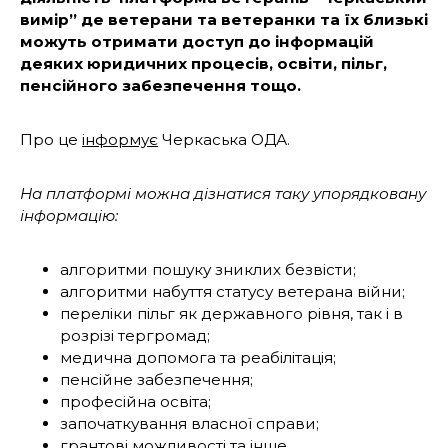
вимір” де ветерани та ветеранки та їх близькі
можуть отримати доступ до інформацій
деяких юридичних процесів, освіти, пільг,
пенсійного забезпечення тощо.
Про це
інформує
Черкаська ОДА.
На платформі можна дізнатися таку упорядковану
інформацію:
алгоритми пошуку зниклих безвісти;
алгоритми набуття статусу ветерана війни;
переліки пільг як державного рівня, так і в
розрізі тергромад;
медична допомога та реабілітація;
пенсійне забезпечення;
професійна освіта;
започаткування власної справи;
грантові можливості та інше.