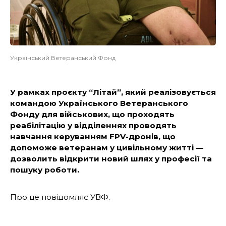
Український Ветеранський Фонд
У рамках проєкту “Літай”, який реалізовується
командою Українського Ветеранського
Фонду для військових, що проходять
реабілітацію у відділеннях проводять
навчання керуванням FPV-дронів, що
допоможе ветеранам у цивільному житті —
дозволить відкрити новий шлях у професії та
пошуку роботи.
Про це
повідомляє
УВФ.
Навчання вже організовував благодійним