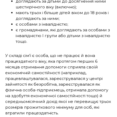
доглядають за дітьми до досягнення ними
шестирічного віку (включно);
мають трьох і більше дітей віком до 18 років і
доглядають за ними;
є особами з інвалідністю;
є громадянами, які доглядають за особами з
інвалідністю I групи або дітьми з інвалідністю
тощо.
У складі сім’ї є особа, що не працює й вона
працездатного віку, яка протягом перших 6
місяців отримання допомоги сприяла своїй
економічній самостійності (наприклад,
працевлаштувалася, зареєструвалася у центрі
зайнятості як безробітна, зареєструвалася як
фізична особа-підприємець, отримала допомогу
на здобуття економічної самостійності тощо) й
середньомісячний дохід якої не перевищує трьох
розмірів прожиткового мінімуму для осіб, які
втратили працездатність.