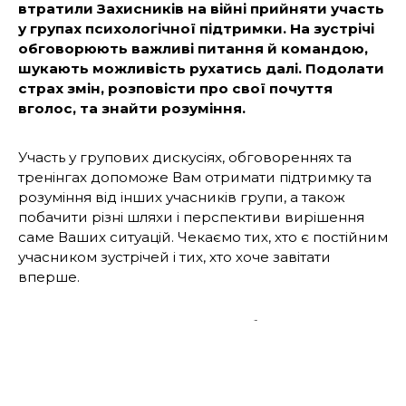
втратили Захисників на війні прийняти участь
у групах психологічної підтримки. На зустрічі
обговорюють важливі питання й командою,
шукають можливість рухатись далі. Подолати
страх змін, розповісти про свої почуття
вголос, та знайти розуміння.
Участь у групових дискусіях, обговореннях та
тренінгах допоможе Вам отримати підтримку та
розуміння від інших учасників групи, а також
побачити різні шляхи і перспективи вирішення
саме Ваших ситуацій. Чекаємо тих, хто є постійним
учасником зустрічей і тих, хто хоче завітати
вперше.
На зустрічах, також можна спробувати вправи
самопомочі для виходу із прокрастинації та
покращення самопочуття.