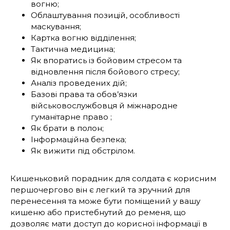
вогню;
Облаштування позицій, особливості
маскування;
Картка вогню відділення;
Тактична медицина;
Як впоратись із бойовим стресом та
відновлення після бойового стресу;
Аналіз проведених дій;
Базові права та обов’язки
військовослужбовця й міжнародне
гуманітарне право ;
Як брати в полон;
Інформаційна безпека;
Як вижити під обстрілом.
Кишеньковий порадник для солдата є корисним
першочергово він є легкий та зручний для
перенесення та може бути поміщений у вашу
кишеню або пристебнутий до ременя, що
дозволяє мати доступ до корисної інформації в