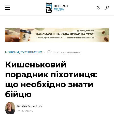
1 хвилина читання
НОВИНИ
СУСПІЛЬСТВО
Кишеньковий
порадник піхотинця:
що необхідно знати
бійцю
Kristin Mukutun
17.07.2023