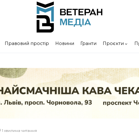
Правовий простір
Новини
Гранти
Проєкти
П
1 хвилина читання