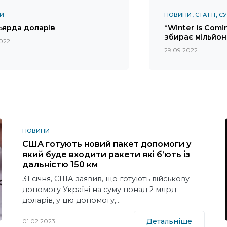
И
НОВИНИ
СТАТТІ
СУ
ільярда доларів
“Winter is Comin
збирає мільйон
2022
29.09.2022
НОВИНИ
США готують новий пакет допомоги у
який буде входити ракети які б’ють із
дальністю 150 км
31 січня, США заявив, що готують військову
допомогу Україні на суму понад 2 млрд
доларів, у цю допомогу,…
Детальніше
01.02.2023