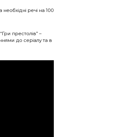
необхідні речі на 100
“Гри престолів” –
ннями до серіалу та в