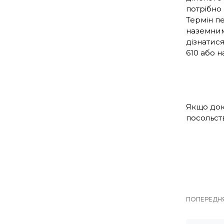
потрібно 
Термін пе
наземним
дізнатис
610 або 
Якщо доку
посольств
ПОПЕРЕДНЯ