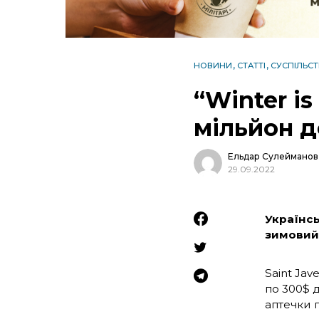
НОВИНИ
СТАТТІ
СУСПІЛЬС
“Winter is
мільйон д
Ельдар Сулейманов
29.09.2022
Українсь
зимовий 
Saint Jav
по 300$ д
аптечки 