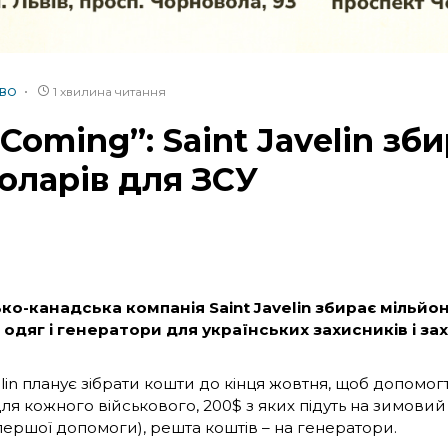
1 хвилина читання
ТВО
 Coming”: Saint Javelin зб
оларів для ЗСУ
ко-канадська компанія Saint Javelin збирає мільйон
одяг і генератори для українських захисників і за
elin планує зібрати кошти до кінця жовтня, щоб допомо
ля кожного військового, 200$ з яких підуть на зимовий 
першої допомоги), решта коштів – на генератори.