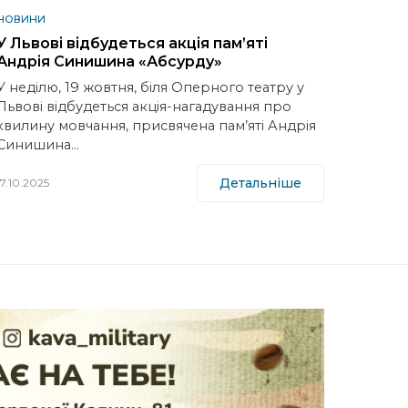
НОВИНИ
У Львові відбудеться акція пам’яті
Андрія Синишина «Абсурду»
У неділю, 19 жовтня, біля Оперного театру у
Львові відбудеться акція-нагадування про
хвилину мовчання, присвячена пам’яті Андрія
Синишина…
Детальніше
17.10.2025