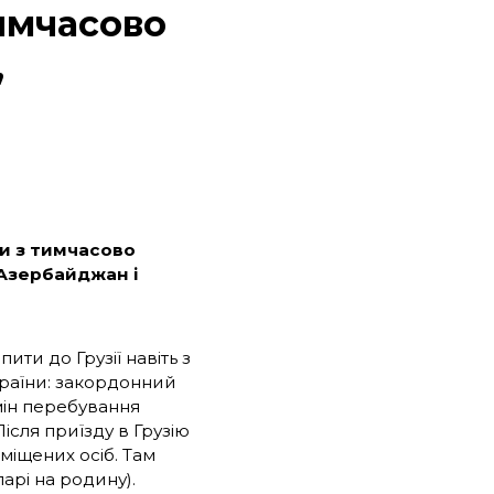
имчасово
,
ти з тимчасово
 Азербайджан і
ти до Грузії навіть з
країни: закордонний
мін перебування
Після приїзду в Грузію
міщених осіб. Там
ларі на родину).