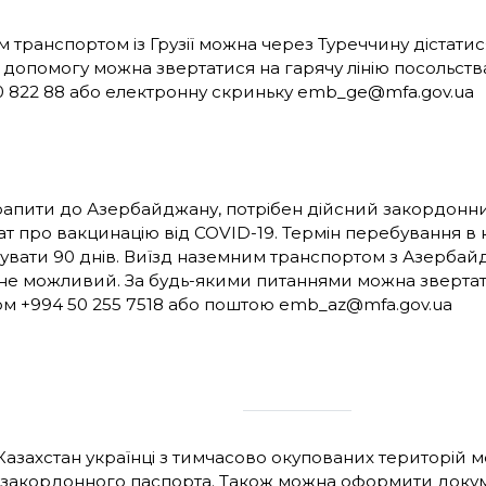
 транспортом із Грузії можна через Туреччину дістатися
о допомогу можна звертатися на гарячу лінію посольства 
0 822 88 або електронну скриньку emb_ge@mfa.gov.ua
апити до Азербайджану, потрібен дійсний закордонни
т про вакцинацію від COVID-19. Термін перебування в к
вати 90 днів. Виїзд наземним транспортом з Азербай
не можливий. За будь-якими питаннями можна звертат
м +994 50 255 7518 або поштою emb_az@mfa.gov.ua
 Казахстан українці з тимчасово окупованих територій м
 закордонного паспорта. Також можна оформити докум