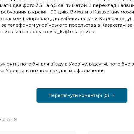
мати два фото 3,5 на 4,5 сантиметри й переклад наявни
ребування в країні – 90 днів. Виїхати з Казахстану можна
 шляхом (наприклад, до Узбекистану чи Киргизстану).
я за телефоном українського посольства в Казахстані з
написати на пошту consul_kz@mfa.gov.ua
менти, потрібні для вʼїзду в Україну, відсутні, потрібно
а України в цих країнах для їх оформлення.
Переглянути коментарі (0)
 СТАТТЯ