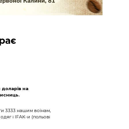
ирає
 доларів на
хисниць.
гти 3333 нашим воїнам,
одяг і IFAK-и (польові