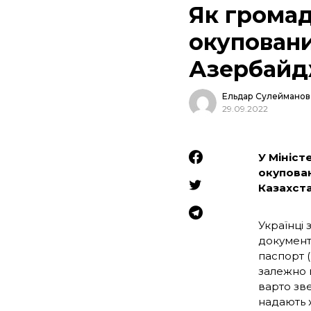
Як громад
окуповани
Азербайд
Ельдар Сулейманов
29.09.2022
У Мініст
окупован
Казахста
Українці 
документ
паспорт 
залежно в
варто зв
надають ж