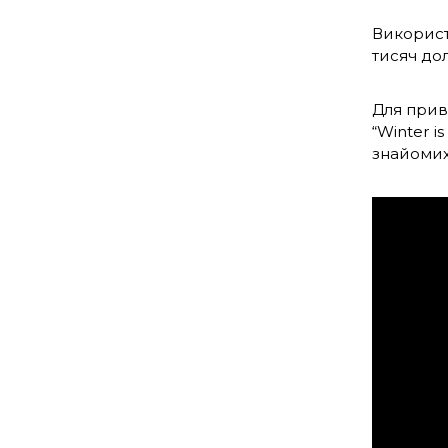
Використ
тисяч до
Для приве
“Winter i
знайомих