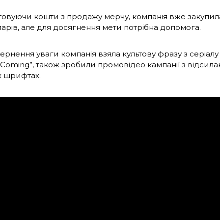
овуючи кошти з продажу мерчу, компанія вже закупила 
ларів, але для досягнення мети потрібна допомога.
рнення уваги компанія взяла культову фразу з серіалу 
s Coming”, також зробили промовідео кампанії з відсила
 шрифтах.