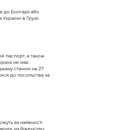
 до Болгарії або
України в Грузії:
й паспорт, а також
раїні не має
джану станом на 27
ися до посольства за
ожуть за наявності
енти на біженство: