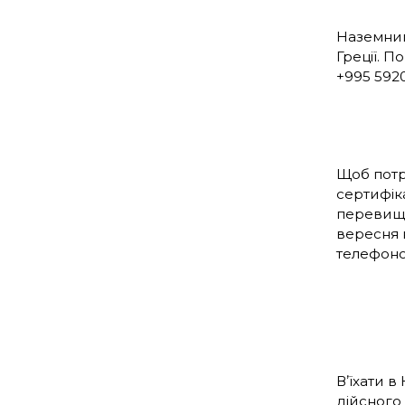
Наземним
Греції. П
+995 592
Щоб потр
сертифіка
перевищу
вересня 
телефоно
Вʼїхати в
дійсного