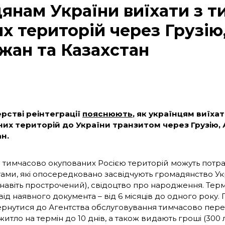
янам України виїхати з т
х територій через Грузію
жан та Казахстан
ерстві реінтеграції
пояснюють
, як українцям виїха
их територій до України транзитом через Грузію,
н.
з тимчасово окупованих Росією територій можуть потрапи
ами, які опосередковано засвідчують громадянство У
(навіть прострочений), свідоцтво про народження. Тер
ід наявного документа – від 6 місяців до одного року. 
ернутися до Агентства обслуговування тимчасово пере
итло на термін до 10 днів, а також видають гроші (300 