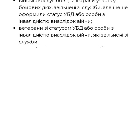
військовослужбовці, які брали участь у
бойових діях, звільнені зі служби, але ще не
оформили статус УБД або особи з
інвалідністю внаслідок війни;
ветерани зі статусом УБД або особи з
інвалідністю внаслідок війни, які звільнені зі
служби;
поліцейські та рятувальники, які брали участь
у захисті держави, звільнені зі служби й
наразі не мають статусу УБД або інвалідності
внаслідок війни.
Компенсацію можна отримати, якщо:
житло захисника знищене чи пошкоджене
внаслідок бойових дій;
ветеран проходить реабілітацію на відстані
понад 15 км від задекларованого місця
проживання;
ветеран має статус ВПО та не володіє