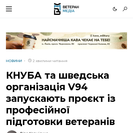
2 хвилини читання
НОВИНИ
КНУБА та шведська
організація V94
запускають проєкт із
професійної
підготовки ветеранів