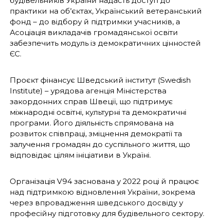
будівельників України надасть доступ до
практики на об’єктах, Український ветеранський
фонд – до відбору й підтримки учасників, а
Асоціація викладачів громадянської освіти
забезпечить модуль із демократичних цінностей
ЄС.
Проєкт фінансує Шведський інститут (Swedish
Institute) – урядова агенція Міністерства
закордонних справ Швеції, що підтримує
міжнародні освітні, культурні та демократичні
програми. Його діяльність спрямована на
розвиток співпраці, зміцнення демократії та
залучення громадян до суспільного життя, що
відповідає цілям ініціативи в Україні.
Організація V94 заснована у 2022 році й працює
над підтримкою відновлення України, зокрема
через впровадження шведського досвіду у
професійну підготовку для будівельного сектору.