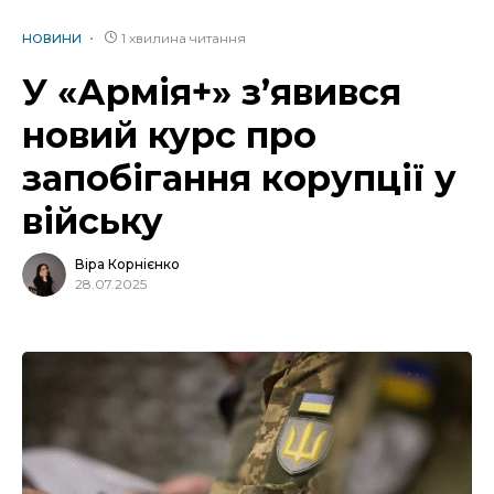
1 хвилина читання
НОВИНИ
У «Армія+» з’явився
новий курс про
запобігання корупції у
війську
Віра Корнієнко
28.07.2025