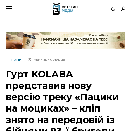
1 хвилина читання
НОВИНИ
Гурт KOLABA
представив нову
версію треку «Пацики
на моциках» – кліп
знято на передовій із