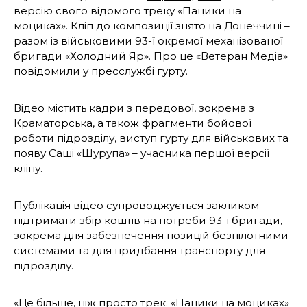
версію свого відомого треку «Пацики на
моциках». Кліп до композиції знято на Донеччині –
разом із військовими 93-ї окремої механізованої
бригади «Холодний Яр». Про це «Ветеран Медіа»
повідомили у пресслужбі гурту.
Відео містить кадри з передової, зокрема з
Краматорська, а також фрагменти бойової
роботи підрозділу, виступ гурту для військових та
появу Саші «Шурупа» – учасника першої версії
кліпу.
Публікація відео супроводжується закликом
підтримати
збір коштів на потреби 93-ї бригади,
зокрема для забезпечення позицій безпілотними
системами та для придбання транспорту для
підрозділу.
«Це більше, ніж просто трек. «Пацики на моциках»