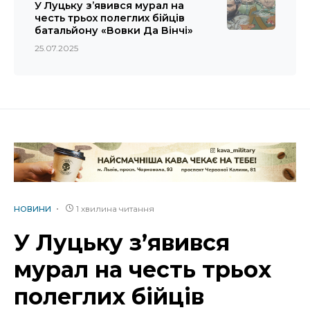
У Луцьку з’явився мурал на
честь трьох полеглих бійців
батальйону «Вовки Да Вінчі»
25.07.2025
1 хвилина читання
НОВИНИ
У Луцьку з’явився
мурал на честь трьох
полеглих бійців