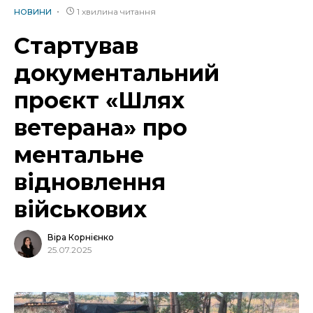
1 хвилина читання
НОВИНИ
Стартував
документальний
проєкт «Шлях
ветерана» про
ментальне
відновлення
військових
Віра Корнієнко
25.07.2025