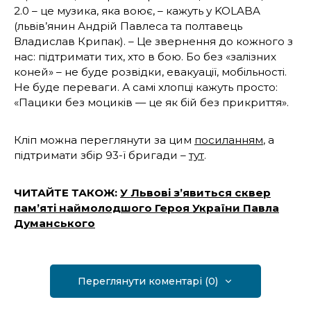
2.0 – це музика, яка воює, – кажуть у KOLABA
(львів’янин Андрій Павлеса та полтавець
Владислав Крипак). – Це звернення до кожного з
нас: підтримати тих, хто в бою. Бо без «залізних
коней» – не буде розвідки, евакуації, мобільності.
Не буде переваги. А самі хлопці кажуть просто:
«Пацики без моциків — це як бій без прикриття».
Кліп можна переглянути за цим
посиланням
, а
підтримати збір 93-ї бригади –
тут
.
ЧИТАЙТЕ ТАКОЖ:
У Львові з’явиться сквер
пам’яті наймолодшого Героя України Павла
Думанського
Переглянути коментарі (0)