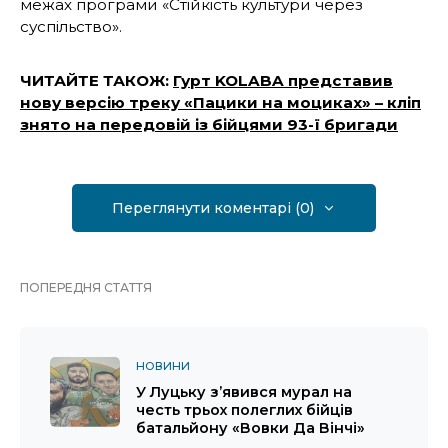
межах програми «Стійкість культури через
суспільство».
ЧИТАЙТЕ ТАКОЖ:
Гурт KOLABA представив
нову версію треку «Пацики на моциках» – кліп
знято на передовій із бійцями 93-ї бригади
Переглянути коментарі (0)
ПОПЕРЕДНЯ СТАТТЯ
НОВИНИ
У Луцьку з’явився мурал на
честь трьох полеглих бійців
батальйону «Вовки Да Вінчі»