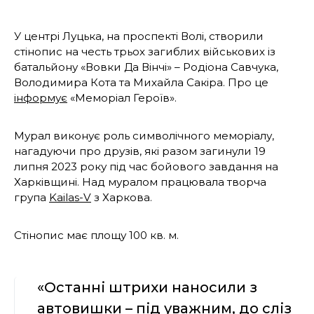
У центрі Луцька, на проспекті Волі, створили
стінопис на честь трьох загиблих військових із
батальйону «Вовки Да Вінчі» – Родіона Савчука,
Володимира Кота та Михайла Сакіра. Про це
інформує
«Меморіал Героїв».
Мурал виконує роль символічного меморіалу,
нагадуючи про друзів, які разом загинули 19
липня 2023 року під час бойового завдання на
Харківщині. Над муралом працювала творча
група
Kailas-V
з Харкова.
Стінопис має площу 100 кв. м.
«Останні штрихи наносили з
автовишки – під уважним, до сліз