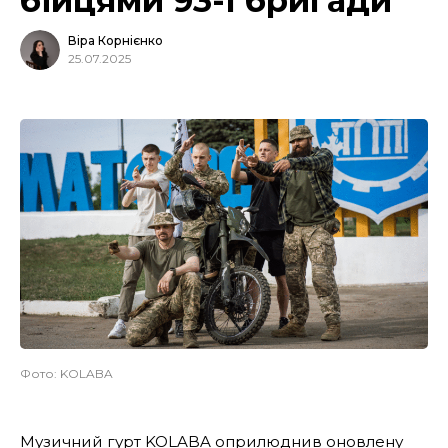
бійцями 93-ї бригади
Віра Корнієнко
25.07.2025
Фото: KOLABA
Музичний гурт KOLABA
оприлюднив
оновлену