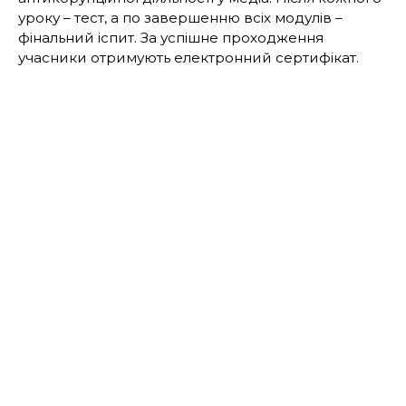
уроку – тест, а по завершенню всіх модулів –
фінальний іспит. За успішне проходження
учасники отримують електронний сертифікат.
Матеріали курсу розроблені Науковим центром
проблем виховання доброчесності та запобігання
корупції в секторі безпеки та оборони
Національного університету оборони України.
Ініціатива реалізована за підтримки ГС «Фонд
підтримки реформ в Україні» в межах програми
Спеціального радника з питань оборони
Посольства Великої Британії в Україні.
Загалом у застосунку доступно 13 освітніх курсів.
Наразі ними користуються понад 108 тисяч
військових, з яких 45 тисяч уже повністю
завершили хоча б один курс. Найпопулярніші
теми – «Безпілотні системи. Основи БпЛА» та
«Інформаційна стійкість. Кібербезпека».