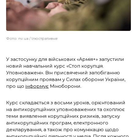
Фото: nv.ua / Ілюстративне
У застосунку для військових «Армія+» запустили
новий навчальний курс «Стоп корупція.
Уповноважені». Він присвячений запобіганню
корупційним проявам у Силах оборони України,
про що
інформує
Міноборони.
Курс складається з восьми уроків, орієнтований
на антикорупційних уповноважених та охоплює
теми виявлення корупційних ризиків, запуску
антикорупційних програм, електронного
декларування, а також про комунікацію щодо
антикорупційної діяльності у медіа. Після кожного