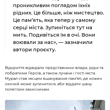
проникливим поглядом їхніх
рідних. Це більше, ніж мистецтво.
Це пам’ять, яка тепер у самому
серці міста. Зупиніться тут на
мить. Подивіться їм в очі. Вони
воювали за нас», — зазначили
автори проєкту.
Відкриття відвідали представники влади, рідні та
побратими Героїв, а також лучани і гості міста.
Мурал став місцем вшанування памʼяті, де кожен
охочий може зупинитися, аби віддати шану
полеглим захисникам.