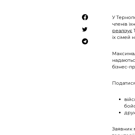
У Терноп
членів їх
реалізує
Т
їх сімей
Максимал
надаються
бізнес-пр
Податися
війс
бойо
друж
Заявник 