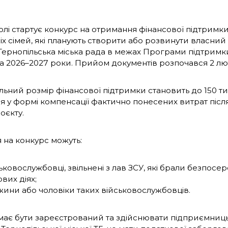
олі стартує конкурс на отримання фінансової підтримки
ніх сімей, які планують створити або розвинути власний
ернопільська міська рада в межах Програми підтримки
 на 2026–2027 роки. Прийом документів розпочався 2 лю
ьний розмір фінансової підтримки становить до 150 т
 у формі компенсації фактично понесених витрат після 
оєкту.
 на конкурс можуть:
ьковослужбовці, звільнені з лав ЗСУ, які брали безпосе
вих діях;
ини або чоловіки таких військовослужбовців.
має бути зареєстрований та здійснювати підприємницьк