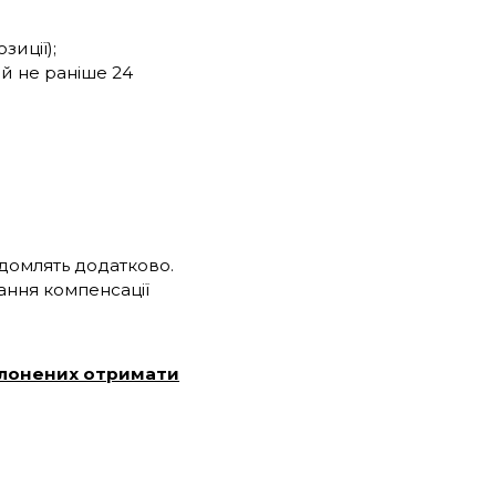
зиції);
й не раніше 24
ідомлять додатково.
ання компенсації
полонених отримати