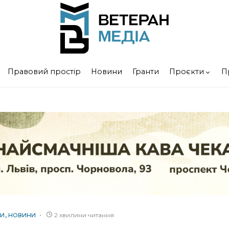
Правовий простір
Новини
Гранти
Проєкти
П
2 хвилини читання
ТИ
НОВИНИ