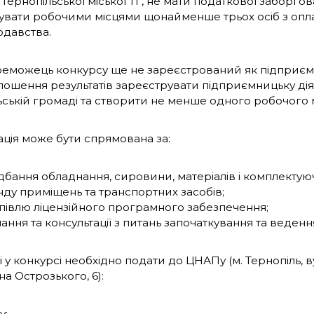
 Тернопільської міської ТГ, не мати податкової заборгов
увати робочими місцями щонайменше трьох осіб з опла
одавства.
еможець конкурсу ще не зареєстрований як підприєме
лошення результатів зареєструвати підприємницьку діял
ьській громаді та створити не менше одного робочого м
ція може бути спрямована за:
бання обладнання, сировини, матеріалів і комплектую
ду приміщень та транспортних засобів;
півлю ліцензійного програмного забезпечення;
ання та консультації з питань започаткування та ведення
і у конкурсі необхідно подати до ЦНАПу (м. Тернопіль, в
а Острозького, 6):
у;