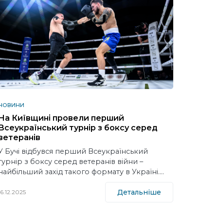
НОВИНИ
На Київщині провели перший
Всеукраїнський турнір з боксу серед
ветеранів
У Бучі відбувся перший Всеукраїнський
турнір з боксу серед ветеранів війни –
найбільший захід такого формату в Україні.…
Детальніше
16.12.2025