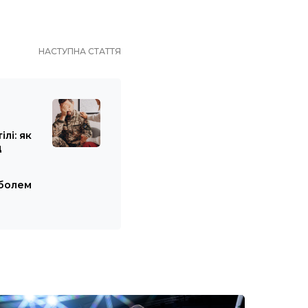
НАСТУПНА СТАТТЯ
лі: як
д
 болем