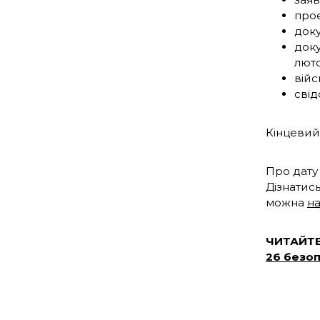
проє
доку
доку
люто
війс
свід
Кінцевий
Про дату
Дізнатис
можна
на
ЧИТАЙТ
26 безоп