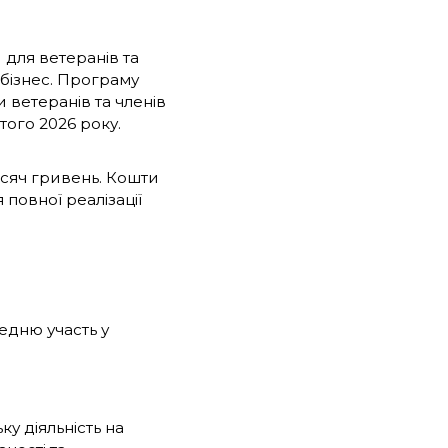
 для ветеранів та
 бізнес. Програму
 ветеранів та членів
того 2026 року.
исяч гривень. Кошти
повної реалізації
редню участь у
у діяльність на