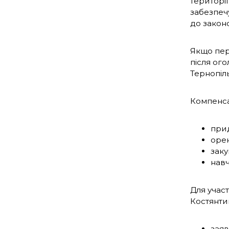
території
забезпеч
до закон
Якщо пер
після ого
Тернопіл
Компенса
прид
орен
заку
навч
Для участ
Костянтин
заяв