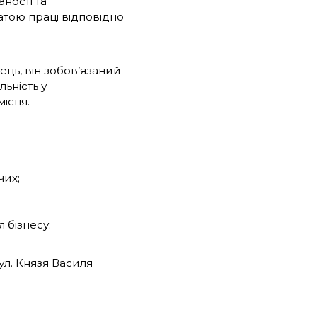
аності та
тою праці відповідно
ць, він зобов’язаний
ьність у
ісця.
чих;
 бізнесу.
ул. Князя Василя