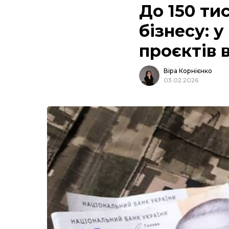
До 150 ти
бізнесу: у
проєктів 
Віра Корнієнко
03.02.2026