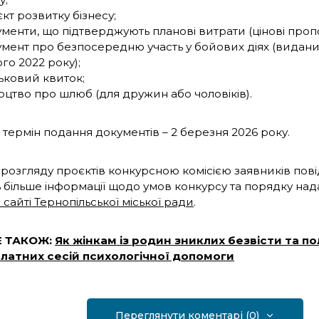
кт розвитку бізнесу;
менти, що підтверджують планові витрати (цінові пропо
мент про безпосередню участь у бойових діях (видани
го 2022 року);
ьковий квиток;
оцтво про шлюб (для дружин або чоловіків).
 термін подання документів – 2 березня 2026 року.
 розгляду проєктів конкурсною комісією заявників пов
ь більше інформації щодо умов конкурсу та порядку над
 сайті Тернопільської міської ради
.
Е ТАКОЖ:
Як жінкам із родин зниклих безвісти та 
латних сесій психологічної допомоги
Переглянути коментарі (0)