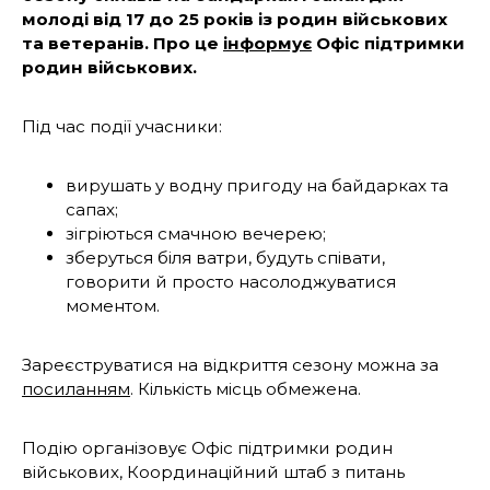
молоді від 17 до 25 років із родин військових
та ветеранів. Про це
інформує
Офіс підтримки
родин військових.
Під час події учасники:
вирушать у водну пригоду на байдарках та
сапах;
зігріються смачною вечерею;
зберуться біля ватри, будуть співати,
говорити й просто насолоджуватися
моментом.
Зареєструватися на відкриття сезону можна за
посиланням
. Кількість місць обмежена.
Подію організовує Офіс підтримки родин
військових, Координаційний штаб з питань