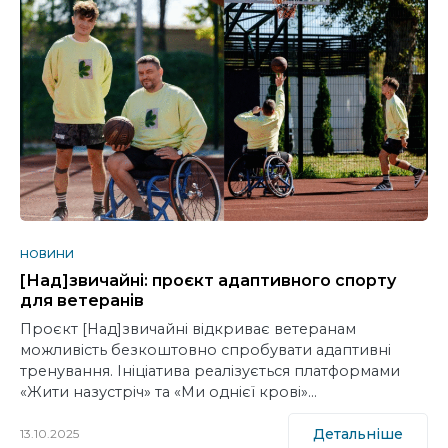
НОВИНИ
[Над]звичайні: проєкт адаптивного спорту
для ветеранів
Проєкт [Над]звичайні відкриває ветеранам
можливість безкоштовно спробувати адаптивні
тренування. Ініціатива реалізується платформами
«Жити назустріч» та «Ми однієї крові»…
Детальніше
13.10.2025