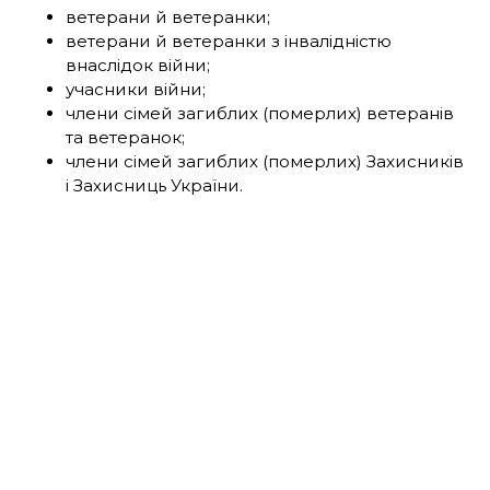
ветерани й ветеранки;
ветерани й ветеранки з інвалідністю
внаслідок війни;
учасники війни;
члени сімей загиблих (померлих) ветеранів
та ветеранок;
члени сімей загиблих (померлих) Захисників
і Захисниць України.
Як отримати житло?
Подати заявку через Дію.
Отримати пропозиції від банків, обрати одну
з них.
Пройти перевірку даних та документів в
обраному банку.
Вибрати житло, яке плануєте придбати:
самостійно вибираєте нерухомість, яку