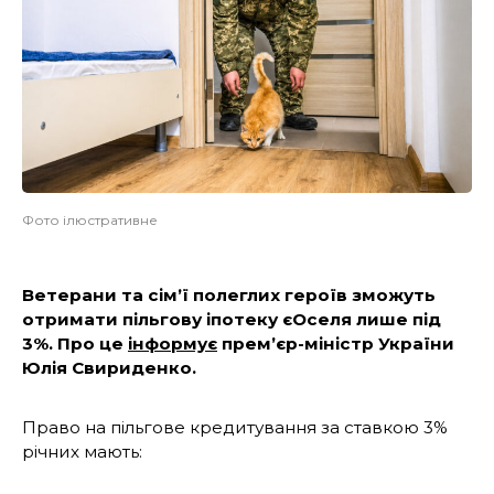
Фото ілюстративне
Ветерани та сімʼї полеглих героїв зможуть
отримати пільгову іпотеку єОселя лише під
3%. Про це
інформує
прем’єр-міністр України
Юлія Свириденко.
Право на пільгове кредитування за ставкою 3%
річних мають: