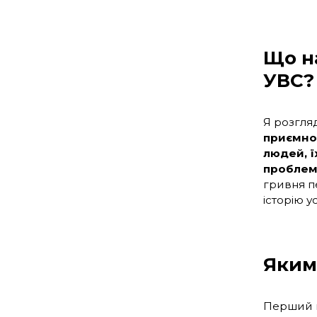
Що н
УВС?
Я розгляд
приємно 
людей, ї
проблем
гривня п
історію у
Яким
Перший п