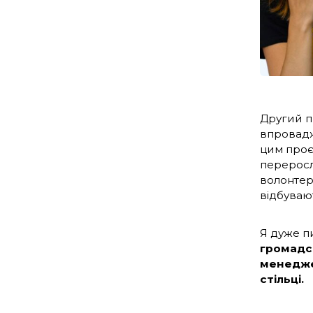
Другий п
впровадж
цим проєк
переросл
волонтерс
відбуваю
Я дуже п
громадсь
менедже
стільці.