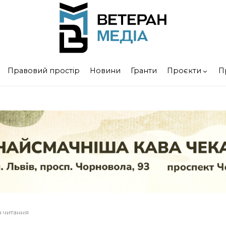
Правовий простір
Новини
Гранти
Проєкти
П
н читання