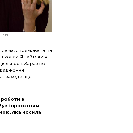
 Іллі
ограма, спрямована на
 школах. Я займався
іяльності. Зараз це
ровадження
ні заходи, що
і роботи в
 був і проєктним
ною, яка носила