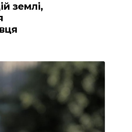
ій землі,
я
авця