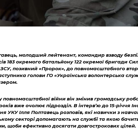
тавець, молодший лейтенант, командир взводу безпі
ів 183 окремого батальйону 122 окремої бригади Си
ЗСУ, позивний «Пророк», до повномасштабного вто
аступника голови ГО «Українська волонтерська служ
зером.
у повномасштабної війни він змінив громадську робо
 років вже очолює підрозділ. В інтерв’ю до 15-річчя І
ня УКУ Ілля Полтавець розповів, які навички з навча
кому секторі допомагають на службі та якою бачит
и, щоби ефективно досягати довгострокових цілей.