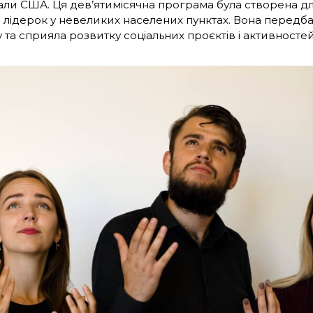
али США. Ця дев’ятимісячна програма була створена д
та лідерок у невеликих населених пунктах. Вона передб
та сприяла розвитку соціальних проєктів і активностей