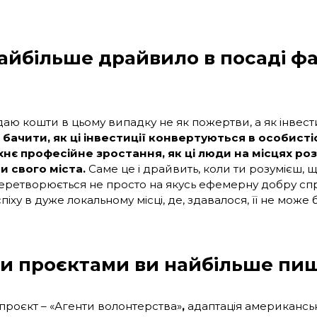
айбільше драйвило в посаді ф
аю кошти в цьому випадку не як пожертви, а як інвести
бачити, як ці інвестиції конвертуються в особистісн
хнє професійне зростання, як ці люди на місцях роз
и свого міста.
Саме це і драйвить, коли ти розумієш, 
еретворюється не просто на якусь ефемерну добру спр
спіху в дуже локальному місці, де, здавалося, її не може 
и проєктами ви найбільше пи
роєкт – «Агенти волонтерства»
,
адаптація американсь