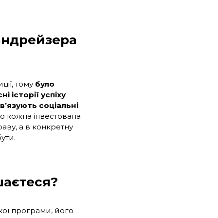
андрейзера
ції, тому
було
і історії успіху
в’язують соціальні
що кожна інвестована
аву, а в конкретну
бути.
шаєтеся?
кої програми, його