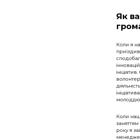
Як в
гром
Коли я н
приїздив
сподобала
інновацій
ініціатив
волонтер
діяльніст
ініціатив
молоддю 
Коли наша
заняттям 
року я з
менеджер