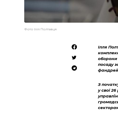
Фото Іллі Полтавця
Ілля Пол
комплекс
оборони 
посаду з
фандрей
З початк
у свої 26
управлін
громадсь
секторам