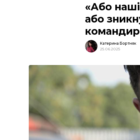
«Або наші
або зникн
командира
Катерина Бортняк
25.06.2025