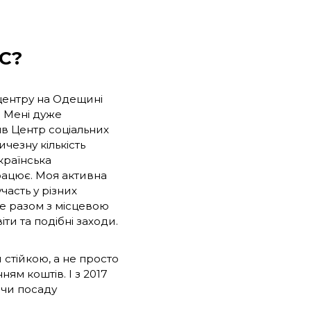
ВС?
 центру на Одещині
. Мені дуже
яв Центр соціальних
чезну кількість
Українська
рацює. Моя активна
часть у різних
де разом з місцевою
и та подібні заходи.
 стійкою, а не просто
ям коштів. І з 2017
ючи посаду