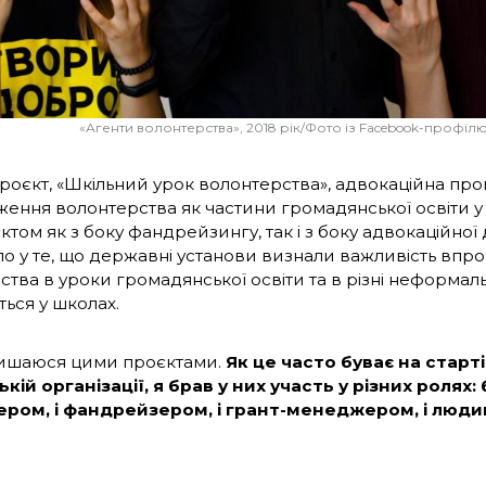
«Агенти волонтерства», 2018 рік/Фото із Facebook-профілю
роєкт, «Шкільний урок волонтерства», адвокаційна пр
ення волонтерства як частини громадянської освіти у
том як з боку фандрейзингу, так і з боку адвокаційної д
о у те, що державні установи визнали важливість вп
тва в уроки громадянської освіти та в різні неформаль
ться у школах.
ишаюся цими проєктами.
Як це часто буває на старт
кій організації, я брав у них участь у різних ролях:
ром, і фандрейзером, і грант-менеджером, і люди