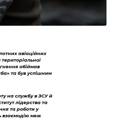
лотних авіаційних
л територіальної
ргнення обіймав
ба» та був успішним
ту на службу в ЗСУ й
нститут лідерства та
ння та роботи у
ь взаємодію меж