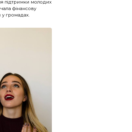
ля підтримки молодих
ачала фінансову
 у громадах.