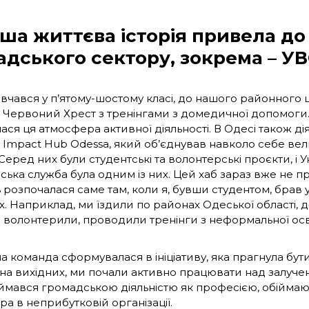
аша життєва історія привела до
адського сектору, зокрема – У
авчався у п’ятому-шостому класі, до нашого районного
 Червоний Хрест з тренінгами з домедичної допомоги
ся ця атмосфера активної діяльності. В Одесі також ді
 Impact Hub Odessa, який об’єднував навколо себе вели
. Серед них були студентські та волонтерські проєкти, і 
ська служба була одним із них. Цей хаб зараз вже не п
ь розпочалася саме там, коли я, бувши студентом, брав у
ах. Наприклад, ми їздили по районах Одеської області, 
волонтерили, проводили тренінги з неформальної освіт
 команда сформувалася в ініціативу, яка прагнула бути
на вихідних, ми почали активно працювати над залученн
аймався громадською діяльністю як професією, обійма
а в неприбутковій організації.