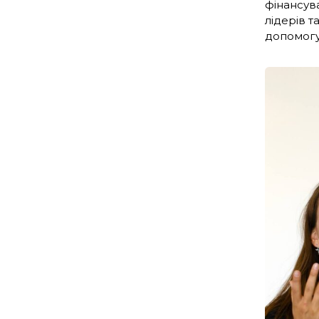
фінансув
лідерів 
допомогу 