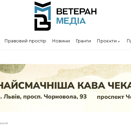
Правовий простір
Новини
Гранти
Проєкти
П
тання