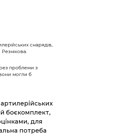
илерійських снарядів,
 Резнікова.
через проблеми з
 вони могли б
 артилерійських
ий боєкомплект,
оцінками, для
альна потреба