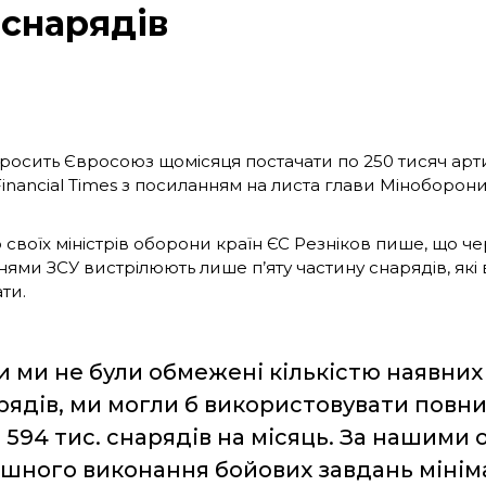
 снарядів
просить Євросоюз щомісяця постачати по 250 тисяч арт
inancial Times з посиланням на листа глави Міноборони
о своїх міністрів оборони країн ЄС Резніков пише, що 
нями ЗСУ вистрілюють лише п’яту частину снарядів, які
ти.
и ми не були обмежені кількістю наявних
рядів, ми могли б використовувати повн
е 594 тис. снарядів на місяць. За нашими 
ішного виконання бойових завдань мінім