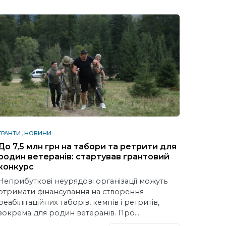
ГРАНТИ
НОВИНИ
До 7,5 млн грн на табори та ретрити для
родин ветеранів: стартував грантовий
конкурс
Неприбуткові неурядові організації можуть
отримати фінансування на створення
реабілітаційних таборів, кемпів і ретритів,
зокрема для родин ветеранів. Про…