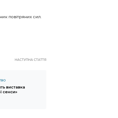
чник повітряних сил.
НАСТУПНА СТАТТЯ
ТВО
ить виставка
і сенси»