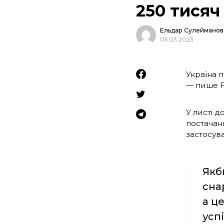
250 тисяч
Ельдар Сулейманов
05.03.2023
Україна 
— пише F
У листі д
постачан
застосува
Якб
сна
а ц
усп