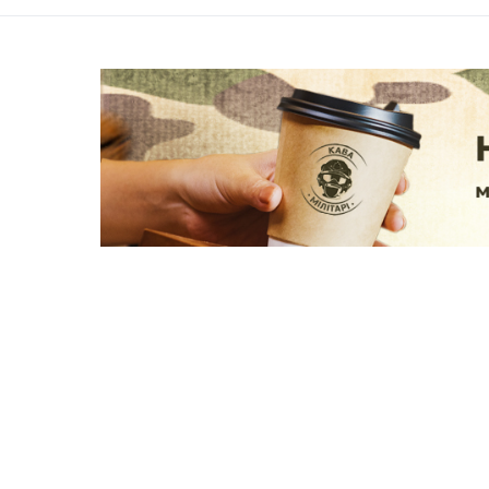
НОВИНИ
СУСПІЛЬСТВО
У Києві п
сенси»
Kristin Mukutun
06.03.2023