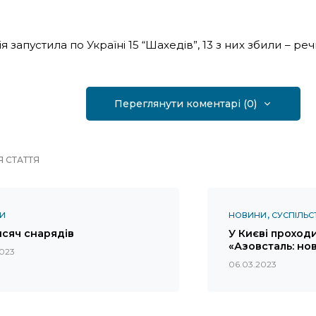
ія запустила по Україні 15 “Шахедів”, 13 з них збили – ре
Переглянути коментарі (0)
 СТАТТЯ
И
НОВИНИ
СУСПІЛЬС
исяч снарядів
У Києві проход
«Азовсталь: нов
2023
06.03.2023