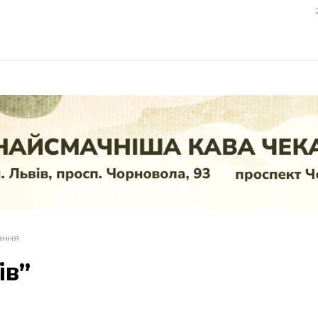
тання
ів”