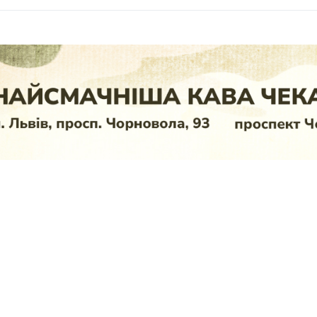
1 хвилина читання
роходить виставка «Азовст