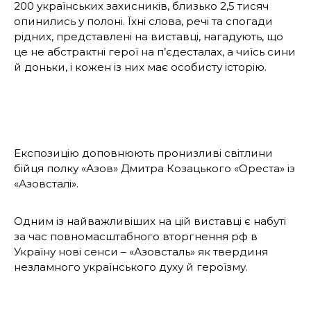
200 українських захисників, близько 2,5 тисяч
опинились у полоні. Їхні слова, речі та спогади
рідних, представлені на виставці, нагадують, що
це не абстрактні герої на п’єдесталах, а чиїсь сини
й доньки, і кожен із них має особисту історію.
Експозицію доповнюють пронизливі світлини
бійця полку «Азов» Дмитра Козацького «Ореста» із
«Азовсталі».
Одним із найважливіших на цій виставці є набуті
за час повномасштабного вторгнення рф в
Україну нові сенси – «Азовсталь» як твердиня
незламного українського духу й героїзму.