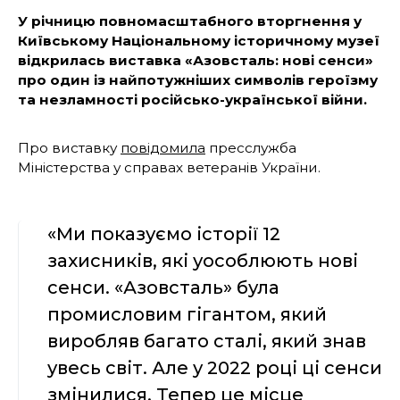
У річницю повномасштабного вторгнення у
Київському Національному історичному музеї
відкрилась виставка «Азовсталь: нові сенси»
про один із найпотужніших символів героїзму
та незламності російсько-української війни.
Про виставку
повідомила
пресслужба
Міністерства у справах ветеранів України.
«Ми показуємо історії 12
захисників, які уособлюють нові
сенси. «Азовсталь» була
промисловим гігантом, який
виробляв багато сталі, який знав
увесь світ. Але у 2022 році ці сенси
змінилися. Тепер це місце