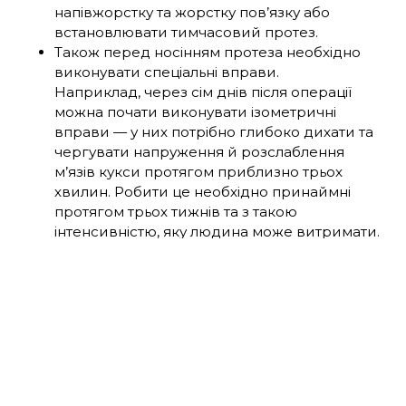
напівжорстку та жорстку пов’язку або
встановлювати тимчасовий протез.
Також перед носінням протеза необхідно
виконувати спеціальні вправи.
Наприклад, через сім днів після операції
можна почати виконувати ізометричні
вправи — у них потрібно глибоко дихати та
чергувати напруження й розслаблення
м’язів кукси протягом приблизно трьох
хвилин. Робити це необхідно принаймні
протягом трьох тижнів та з такою
інтенсивністю, яку людина може витримати.
Після ампутації нижньої кінцівки, щоб
запобігти обмеженій рухливості м’язів та
зберегти правильне положення в стані
спокою, бажано деякий час не сидіти та не
користуватися кріслом колісним. Також після
операції не можна на ліжку підкладати під
куксу подушку, щоб не було згинання в
тазостегнових і колінних суглобах.