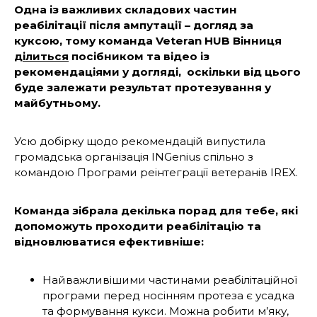
Одна із важливих складових частин
реабілітації після ампутації – догляд за
куксою, тому команда Veteran HUB Вінниця
ділиться
посібником та відео із
рекомендаціями у догляді, оскільки від цього
буде залежати результат протезування у
майбутньому.
Усю добірку щодо рекомендацій випустила
громадська організація INGenius спільно з
командою Програми реінтеграції ветеранів IREX.
Команда зібрала декілька порад для тебе, які
допоможуть проходити реабілітацію та
відновлюватися ефективніше:
Найважливішими частинами реабілітаційної
програми перед носінням протеза є усадка
та формування кукси. Можна робити м’яку,