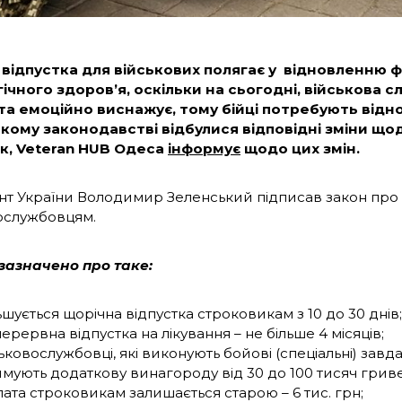
відпустка для військових полягає у відновленню ф
ічного здоров’я, оскільки на сьогодні, військова с
та емоційно виснажує, тому бійці потребують відн
кому законодавстві відбулися відповідні зміни що
к, Veteran HUB Одеса
інформує
щодо цих змін.
т України Володимир Зеленський підписав закон про 
ослужбовцям.
 зазначено про таке:
ьшується щорічна відпустка строковикам з 10 до 30 днів;
ерервна відпустка на лікування – не більше 4 місяців;
ьковослужбовці, які виконують бойові (спеціальні) завд
мують додаткову винагороду від 30 до 100 тисяч гриве
ата строковикам залишається старою – 6 тис. грн;