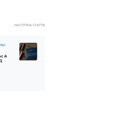
НАСТУПНА СТАТТЯ
ТВО
рс й
БД