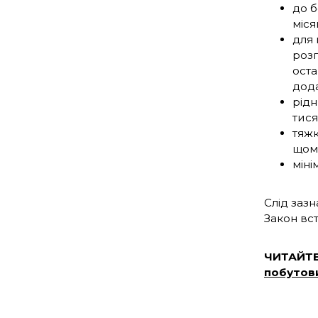
до б
міся
для 
розп
оста
дода
рідн
тися
тяжк
щомі
міні
Слід заз
Закон вст
ЧИТАЙТЕ
побутови