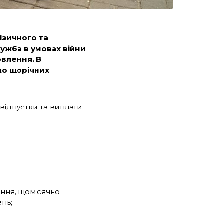
ізичного та
лужба в умовах війни
овлення. В
до щорічних
відпустки та виплати
ання, щомісячно
нь;