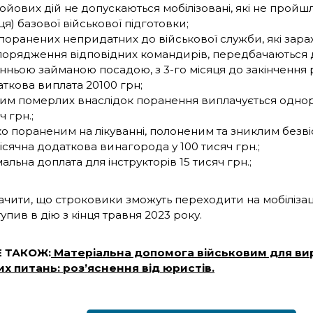
ойових дій не допускаються мобілізовані, які не пройш
ця) базової військової підготовки;
поранених непридатних до військової служби, які зарах
орядження відповідних командирів, передбачаються д
нньою займаною посадою, з 3-го місяця до закінчення
ткова виплата 20100 грн;
им померлих внаслідок поранення виплачується однор
ч грн.;
о пораненим на лікуванні, полоненим та зниклим безві
сячна додаткова винагорода у 100 тисяч грн.;
мальна доплата для інструкторів 15 тисяч грн.;
начити, що строковики зможуть переходити на мобіліза
упив в дію з кінця травня 2023 року.
 ТАКОЖ:
Матеріальна допомога військовим для ви
х питань: роз’яснення від юристів.