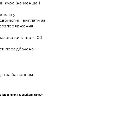
ли курс (не менше 1
овані у
вомісячні виплати за
 розпорядження –
азова виплата – 100
сті передбачена
цію за бажанням.
рішення соціально-