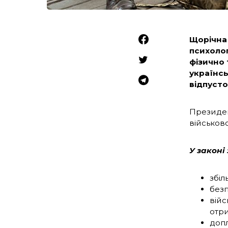
Щорічна 
психолог
фізично 
українсь
відпусто
Президен
військов
У законі
збіл
безп
війс
отри
допл