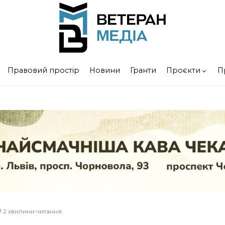
Правовий простір
Новини
Гранти
Проєкти
П
2 хвилини читання