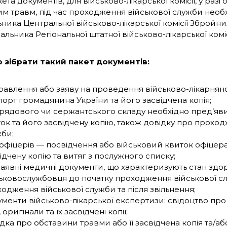
та документів, для військово-лікарської комісії, у разі
им травм, під час проходження військової служби необ
ника Центральної військово-лікарської комісії Збройни
альника Регіональної штатної військово-лікарської коміс
 зібрати такий пакет документів:
авлення або заяву на проведення військово-лікарняної 
орт громадянина України та його засвідчена копія;
рядового чи сержантського складу необхідно пред’яв
ок та його засвідчену копію, також довідку про прохо
би;
офіцерів ― посвідчення або військовий квиток офіцера
ідчену копію та витяг з послужного списку;
наявні медичні документи, що характеризують стан здо
ьковослужбовця до початку проходження військової сл
одження військової служби та після звільнення;
менти військово-лікарської експертизи: свідоцтво про
 оригінали та їх засвідчені копії;
дка про обставини травми або її засвідчена копія та/аб