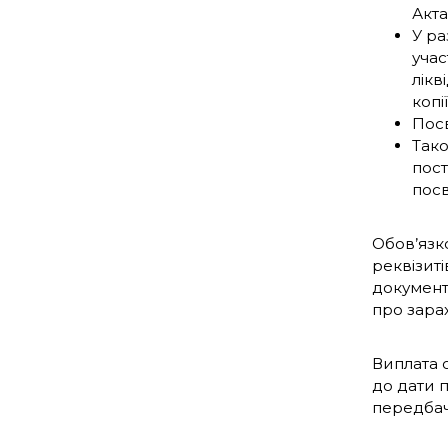
Акт
У ра
учас
лікв
копії
Посв
Тако
пост
посв
Обов’язк
реквізиті
документ
про зарах
Виплата 
до дати 
передбаче