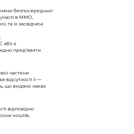
терміни безпосередньої
 участі в ММО,
ї, та їх засвідчені
;
С або є
хідно пред’явити
вої частини
і відсутності її —
ь, що видано наказ
ті відповідно
рони коштів,