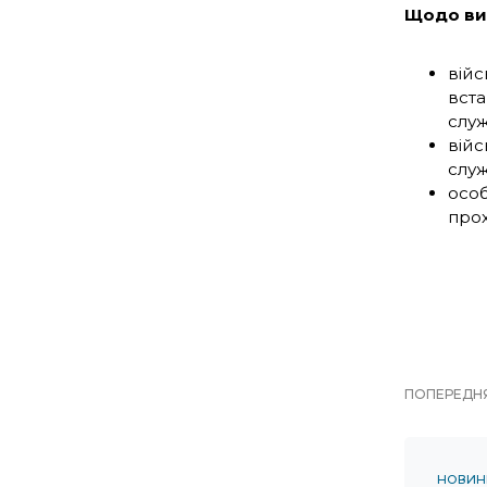
Щодо вип
війс
вста
служ
війс
служ
особ
прох
ПОПЕРЕДНЯ
НОВИН