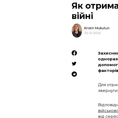
Як отрима
війні
Kristin Mukutun
20.12.2022
Захисни
одноразо
допомоги
факторів
Для отрим
звернутис
Відповід
військово
від серй