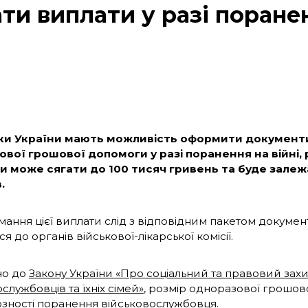
ти виплати у разі поранен
ки України мають можливість оформити документ
вої грошової допомоги у разі поранення на війні, 
 може сягати до 100 тисяч гривень та буде залеж
.
ання цієї виплати слід з відповідним пакетом документ
я до органів військової-лікарської комісії.
но до
Закону України «Про соціальний та правовий захи
службовців та їхніх сімей»
, розмір одноразової грошов
озності поранення військовослужбовця.