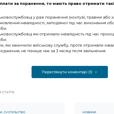
лати за поранення, то мають право отримати такі
ьковослужбовці у разі поранення (контузії, травми або к
новлення інвалідності, заподіяної під час виконання обо
би;
ьковослужбовці які отримали інвалідність під час прох
би;
и, які закінчили військову службу, проте отримали інвалі
одження, не пізніше ніж за 3 місяці після звільнення.
Переглянути коментарі (1)
 СТАТТЯ
И
СУСПІЛЬСТВО
НОВИНИ