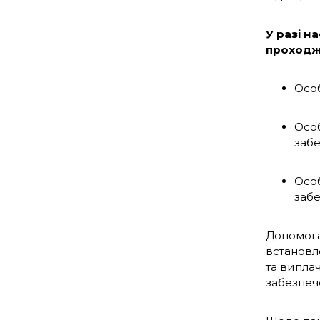
У разі н
проходж
Особ
Особ
забе
Особ
забе
Допомога 
встановле
та виплач
забезпеч