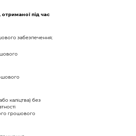
, отриманої під час
ошового забезпечення;
ошового
рошового
або каліцтва) без
атності
чного грошового