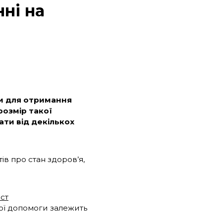
ні на
и для отримання
розмір такої
ати від декількох
ів про стан здоров’я,
ст
ої допомоги залежить