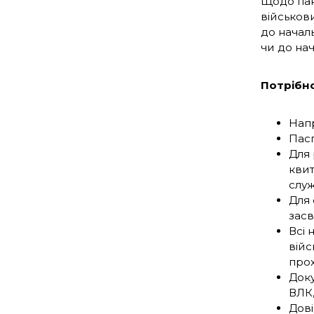
Щодо паке
військов
до началь
чи до нач
Потрібно
Напр
Пасп
Для 
квит
служ
Для 
засв
Всі 
війс
прох
Доку
ВЛК,
Дові