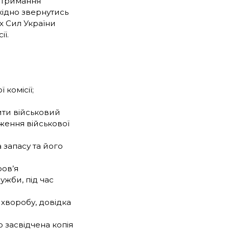
 отримання
хідно звернутись
х Сил України
ії.
комісії;
ити військовий
дження військової
 запасу та його
ров’я
ужби, під час
 хворобу, довідка
о засвідчена копія