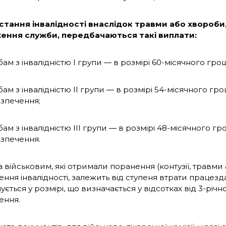
астання інвалідності внаслідок травми або хвороби
ення служби, передбачаються такі виплати:
ам з інвалідністю І групи ― в розмірі 60-місячного гр
ам з інвалідністю II групи ― в розмірі 54-місячного гр
зпечення;
ам з інвалідністю III групи ― в розмірі 48-місячного г
зпечення.
військовим, які отримали поранення (контузії, травми 
ння інвалідності, залежить від ступеня втрати працезд
ується у розмірі, що визначається у відсотках від 3-рі
ення.