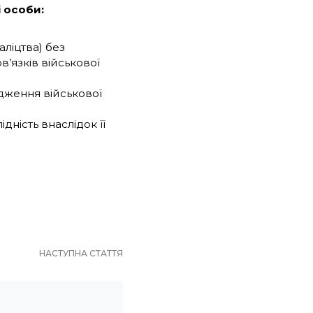
 особи:
аліцтва) без
в’язків військової
одження військової
дність внаслідок її
НАСТУПНА СТАТТЯ