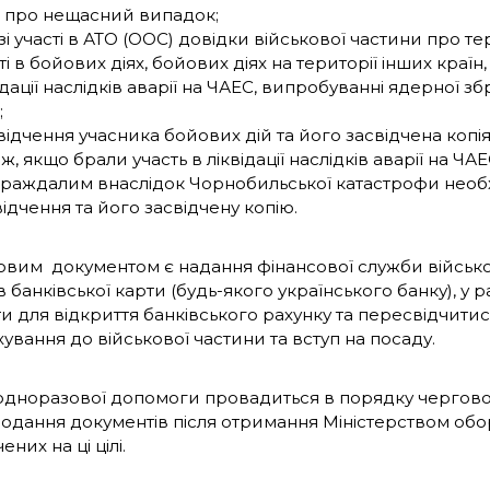
а про нещасний випадок;
зі участі в АТО (ООС) довідки військової частини про 
ті в бойових діях, бойових діях на території інших країн,
ідації наслідків аварії на ЧАЕС, випробуванні ядерної збро
;
ідчення учасника бойових дій та його засвідчена копія
ж, якщо брали участь в ліквідації наслідків аварії на ЧАЕ
раждалим внаслідок Чорнобильської катастрофи необ
ідчення та його засвідчену копію.
овим документом є надання фінансової служби військо
в банківської карти (будь-якого українського банку), у раз
и для відкриття банківського рахунку та пересвідчитис
ування до військової частини та вступ на посаду.
одноразової допомоги провадиться в порядку черговос
подання документів після отримання Міністерством обо
них на ці цілі.