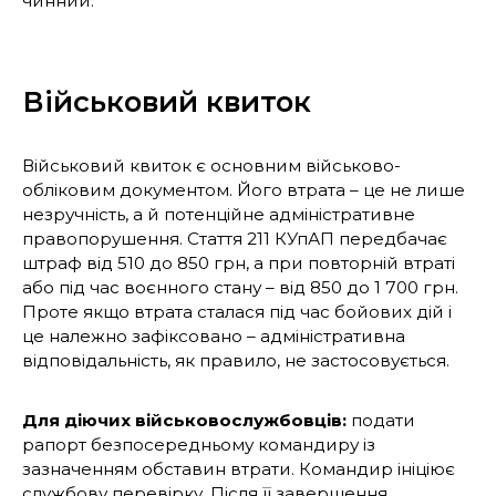
чинний.
Військовий квиток
Військовий квиток є основним військово-
обліковим документом. Його втрата – це не лише
незручність, а й потенційне адміністративне
правопорушення. Стаття 211 КУпАП передбачає
штраф від 510 до 850 грн, а при повторній втраті
або під час воєнного стану – від 850 до 1 700 грн.
Проте якщо втрата сталася під час бойових дій і
це належно зафіксовано – адміністративна
відповідальність, як правило, не застосовується.
Для діючих військовослужбовців:
подати
рапорт безпосередньому командиру із
зазначенням обставин втрати. Командир ініціює
службову перевірку. Після її завершення