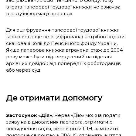
застрахованих осіб Пенсійного фонду. Тому
втрата паперової трудової книжки не означає
втрату інформації про стаж.
Для оцифрування паперової трудової книжки
(якщо вона ще не оцифрована) потрібно подати
скановані копії до Пенсійного фонду України.
Якщо паперова книжка втрачена, стаж до 2004
року може бути підтверджений на підставі
архівних довідок від попередніх роботодавців
або через суд.
Де отримати допомогу
Застосунок «Дія».
Через «Дію» можна подати
заяву на відновлення паспорта, отримати е-
посвідчення водія, перевірити ІПН, замовити
повторне свідоцтво з ДРАЦС, отримати витяг з