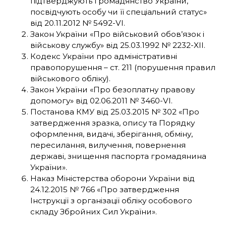
підтверджують громадянство України,
посвідчують особу чи її спеціальний статус»
від 20.11.2012 № 5492-VI.
Закон України «Про військовий обов’язок і
військову службу» від 25.03.1992 № 2232-XII.
Кодекс України про адміністративні
правопорушення – ст. 211 (порушення правил
військового обліку).
Закон України «Про безоплатну правову
допомогу» від 02.06.2011 № 3460-VI.
Постанова КМУ від 25.03.2015 № 302 «Про
затвердження зразка, опису та Порядку
оформлення, видачі, зберігання, обміну,
пересилання, вилучення, повернення
державі, знищення паспорта громадянина
України».
Наказ Міністерства оборони України від
24.12.2015 № 766 «Про затвердження
Інструкції з організації обліку особового
складу Збройних Сил України».