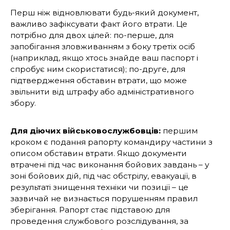
Перш ніж відновлювати будь-який документ,
важливо зафіксувати факт його втрати. Це
потрібно для двох цілей: по-перше, для
запобігання зловживанням з боку третіх осіб
(наприклад, якщо хтось знайде ваш паспорт і
спробує ним скористатися); по-друге, для
підтвердження обставин втрати, що може
звільнити від штрафу або адміністративного
збору.
Для діючих військовослужбовців:
першим
кроком є подання рапорту командиру частини з
описом обставин втрати. Якщо документи
втрачені під час виконання бойових завдань – у
зоні бойових дій, під час обстрілу, евакуації, в
результаті знищення техніки чи позиції – це
зазвичай не визнається порушенням правил
зберігання. Рапорт стає підставою для
проведення службового розслідування, за