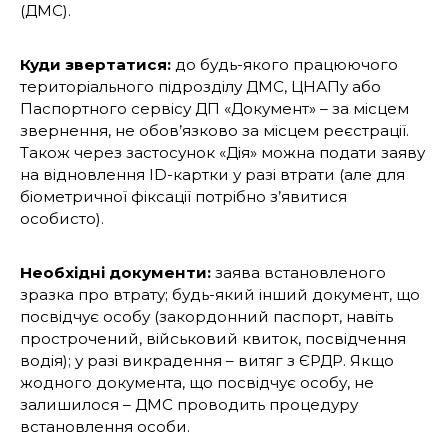
(ДМС).
Куди звертатися:
до будь-якого працюючого
територіального підрозділу ДМС, ЦНАПу або
Паспортного сервісу ДП «Документ» – за місцем
звернення, не обов’язково за місцем реєстрації.
Також через застосунок «Дія» можна подати заяву
на відновлення ID-картки у разі втрати (але для
біометричної фіксації потрібно з’явитися
особисто).
Необхідні документи:
заява встановленого
зразка про втрату; будь-який інший документ, що
посвідчує особу (закордонний паспорт, навіть
прострочений, військовий квиток, посвідчення
водія); у разі викрадення – витяг з ЄРДР. Якщо
жодного документа, що посвідчує особу, не
залишилося – ДМС проводить процедуру
встановлення особи.