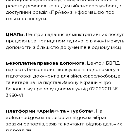
реєстру речових прав. Для військовослужбовців
доступний розділ «ПрАво» з інформацією про
пільги та послуги.
ЦНАПи.
Центри надання адміністративних послуг
працюють за принципом «єдиного вікна» і можуть
допомогти з більшістю документів в одному місці.
Безоплатна правова допомога.
Центри БВПД
надають безкоштовні консультації та допомогу з
підготовки документів для військовослужбовців
та ветеранів на підставі Закону України «Про
безоплатну правову допомогу» від 02.06.2011 №
3460-VI.
Платформи «Армія+» та «Турбота».
На
aplus.mod.gov.ua та turbota.mil.gov.ua зібрані
зразки рапортів, заяв та контакти відповідальних
підрозділів.