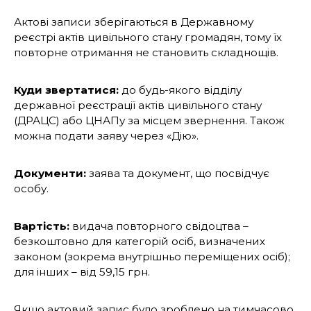
Актові записи зберігаються в Державному
реєстрі актів цивільного стану громадян, тому їх
повторне отримання не становить складнощів.
Куди звертатися:
до будь-якого відділу
державної реєстрації актів цивільного стану
(ДРАЦС) або ЦНАПу за місцем звернення. Також
можна подати заяву через «Дію».
Документи:
заява та документ, що посвідчує
особу.
Вартість:
видача повторного свідоцтва –
безкоштовно для категорій осіб, визначених
законом (зокрема внутрішньо переміщених осіб);
для інших – від 59,15 грн.
Якщо актовий запис було зроблено на тимчасово