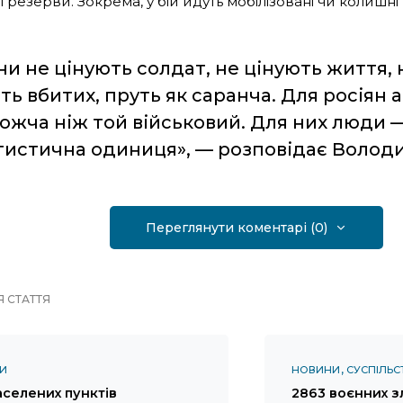
 резерви. Зокрема, у бій йдуть мобілізовані чи колишні в
ни не цінують солдат, не цінують життя,
іть вбитих, пруть як саранча. Для росіян 
ожча ніж той військовий. Для них люди 
тистична одиниця», — розповідає Волод
Переглянути коментарі (0)
 СТАТТЯ
И
НОВИНИ
СУСПІЛЬС
аселених пунктів
2863 воєнних з