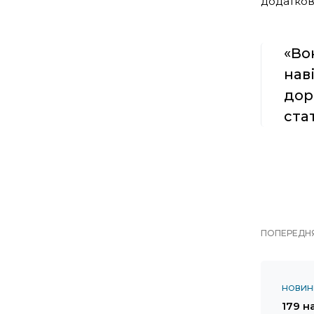
додаткові
«Во
нав
дор
ста
ПОПЕРЕДНЯ
НОВИН
179 н