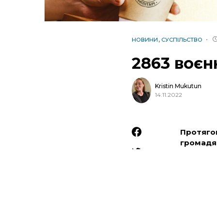
НОВИНИ
СУСПІЛЬСТВО
2863 воєн
Kristin Mukutun
14.11.2022
Протягом
громадя
Всього з
окупантам
2528, за 