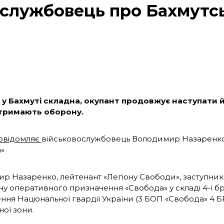
ослужбовець про Бахмутс
 у Бахмуті складна, окупант продовжує наступати й
 тримають оборону.
овідомляє
військовослужбовець Володимир Назаренко 
»
р Назаренко, лейтенант «Легіону Свободи», заступник
ну оперативного призначення «Свобода» у складі 4-ї 
ня Національної гвардії України (3 БОП «Свобода» 4 БР
ної зони.