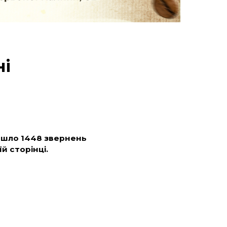
ні
ійшло 1448 звернень
й сторінці.
нів вчинених
звичаїв війни», –