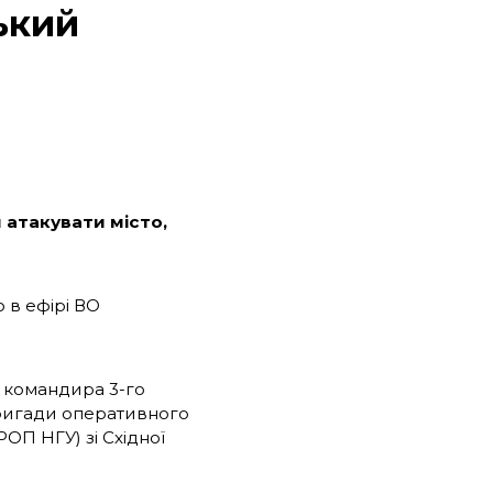
ький
 атакувати місто,
в ефірі ВО
 командира 3-го
бригади оперативного
ОП НГУ) зі Східної