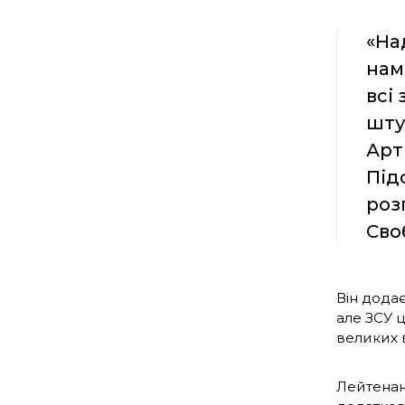
«На
нам
всі
шту
Арт
Під
роз
Сво
Він дода
але ЗСУ 
великих в
Лейтенант