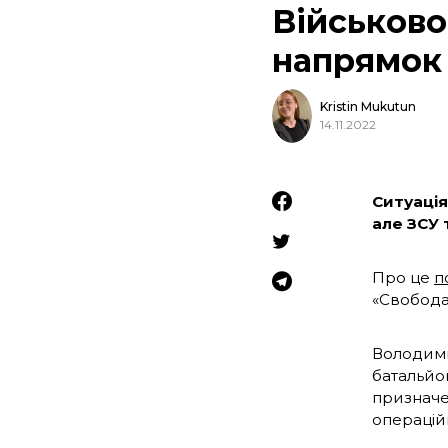
Військов
напрямок
Kristin Mukutun
14.11.2022
Ситуація
але ЗСУ
Про це
п
«Свобода
Володими
батальйо
призначен
операцій