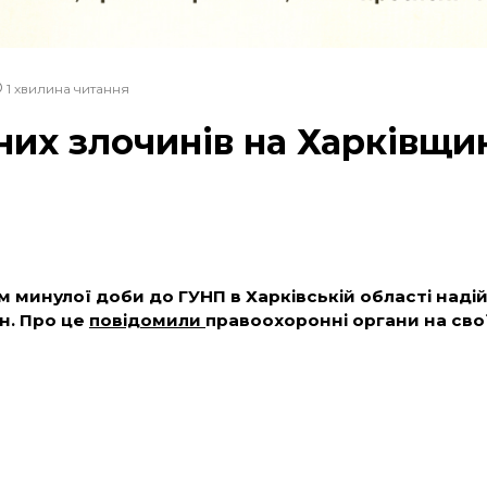
1 хвилина читання
них злочинів на Харківщи
 минулої доби до ГУНП в Харківській області над
н. Про це
повідомили
правоохоронні органи на свої
 початку деокупації зареєстровано 2863 воєнних злочи
и, з яких найбільше за статтями «Порушення законів та 
«Колабораційну діяльність» – 280 та інші.