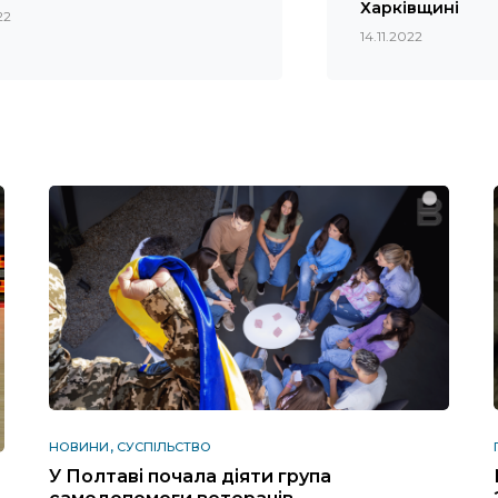
Харківщині
22
14.11.2022
НОВИНИ
СУСПІЛЬСТВО
У Полтаві почала діяти група