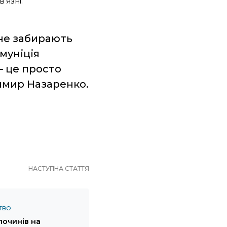
’язні.
 не забирають
амуніція
— це просто
имир Назаренко.
НАСТУПНА СТАТТЯ
ТВО
лочинів на