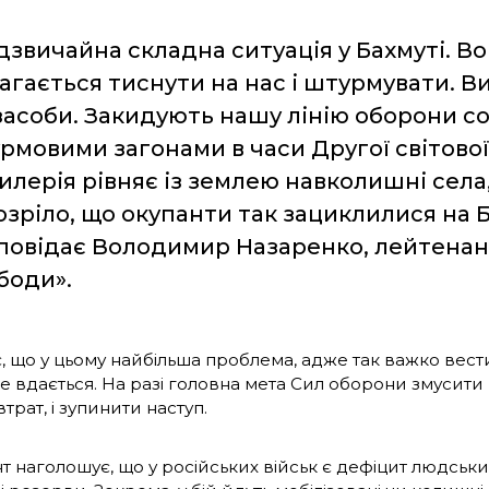
дзвичайна складна ситуація у Бахмуті. В
агається тиснути на нас і штурмувати. 
 засоби. Закидують нашу лінію оборони со
рмовими загонами в часи Другої світової
илерія рівняє із землею навколишні села, 
озріло, що окупанти так зациклилися на Б
повідає Володимир Назаренко, лейтенан
боди».
є, що у цьому найбільша проблема, адже так важко вест
це вдається. На разі головна мета Сил оборони змусити
трат, і зупинити наступ.
 наголошує, що у російських військ є дефіцит людських 