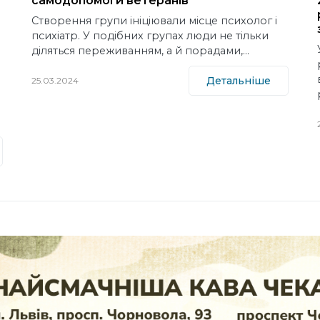
самодопомоги ветеранів
Створення групи ініціювали місце психолог і
психіатр. У подібних групах люди не тільки
діляться переживанням, а й порадами,…
Детальніше
25.03.2024