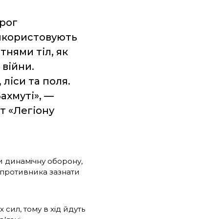
орог
Використовують
тнями тіл, як
 війни.
ліси та поля.
ахмуті», —
т «Легіону
и динамічну оборону,
 противника зазнати
сил, тому в хід йдуть