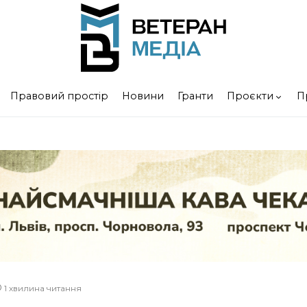
Правовий простір
Новини
Гранти
Проєкти
П
1 хвилина читання