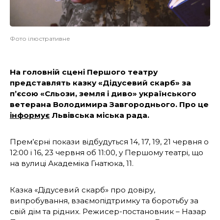
Фото ілюстративне
На головній сцені Першого театру
представлять казку «Дідусевий скарб» за
п’єсою «Сльози, земля і диво» українського
ветерана Володимира Завгороднього. Про це
інформує
Львівська міська рада.
Прем’єрні покази відбудуться 14, 17, 19, 21 червня о
12:00 і 16, 23 червня об 11:00, у Першому театрі, що
на вулиці Академіка Гнатюка, 11.
Казка «Дідусевий скарб» про довіру,
випробування, взаємопідтримку та боротьбу за
свій дім та рідних. Режисер-постановник – Назар