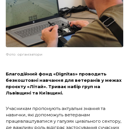
Фото: організатори
Благодійний фонд «Dignitas» проводить
безкоштовні навчання для ветеранів у межах
проєкту «Літай». Триває набір груп на
Львівщині та Київщині.
Учасникам пропонують актуальні знання та
навички, які допоможуть ветеранам
працевлаштуватися у галузях цивільного сектору,
де важливу роль відіграє застосування сучасних