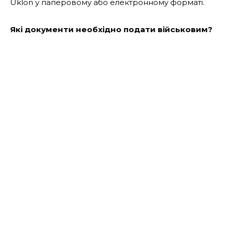
Uklon у паперовому або електронному форматі.
Які документи необхідно подати військовим?
паспорт громадянина України або ID-картка;
реєстраційний номер облікової картки
платника податків;
реквізити банківського рахунку;
чек та звіт про поїздки (трансферний квиток)
із застосунку Uklon (якщо послугою вже
користувалися).
документ, що підтверджує проходження
служби;
довідка з медичного закладу Львівської
громади про потребу користування кріслом
колісним.
Якщо документи подає законний представник